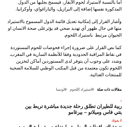
أما بالنسبة لاستيراد لحوم الأبقار، فيسمح بجلبها من الدول
المذكورة نفسها إضافة إلى البرازيل، والباراغواي، وأوكرانيا.
وأشار القرار إلى إمكانية تعديل قائمة الدول المسموح بالاستيراد
منها في حال ظهور أي تهديد صحي قد يؤثرعلى صحة الانسان او
الحيوان مرتبط باستيراد اللحوم.
كما نص القرار على ضرورة إجراء فحوصات للحوم المستوردة
في نقاط المراقبة الحدودية وفقا للأنظمة السارية في المغرب.
وشدد على وجوب أن يتوفر لدى المستوردين أماكن لتخزين
اللحوم تكون معتمدة من قبل المكتب الوطني للسلامة الصحية
للمنتجات الغذائية.
مقالات ذات صلة
استيراد اللحوم
لونسا
لتالي
لعربية للطيران تطلق رحلة جديدة مباشرة تربط بين
دينتي فاس وميلانو – بيرغامو
لا يفوتك
نتيجة التساقطات المطرية ..ارتفاع نسبة ملء 8سدود