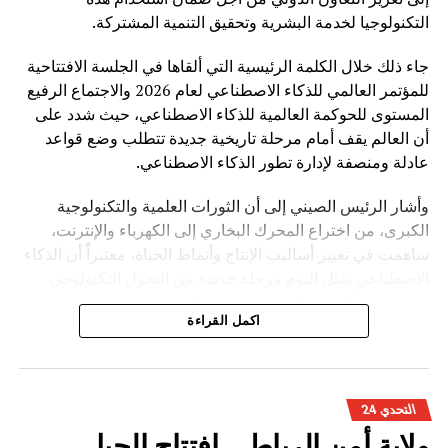
التكنولوجيا لخدمة البشرية وتحقيق التنمية المشتركة.
جاء ذلك خلال الكلمة الرئيسية التي ألقاها في الجلسة الافتتاحية
للمؤتمر العالمي للذكاء الاصطناعي لعام 2026 والاجتماع الرفيع
المستوى للحوكمة العالمية للذكاء الاصطناعي، حيث شدد على
أن العالم يقف أمام مرحلة تاريخية جديدة تتطلب وضع قواعد
عادلة ومنصفة لإدارة تطور الذكاء الاصطناعي.
وأشار الرئيس الصيني إلى أن الثورات العلمية والتكنولوجية
الكبرى، من اختراع المحرك البخاري إلى الكهرباء والإنترنت،
ساهمت في تغيير أساليب الإنتاج وأنماط الحياة، معتبراً أن الذكاء
الاصطناعي يمثل اليوم مرحلة جديدة من التحول التكنولوجي
تحمل فرصاً كبيرة، لكنها تفرض في الوقت نفسه تحديات مرتبطة
اكمل القراءة
بالأمن والأخلاق والعدالة.
وأوضح شي جينبينغ أن تطوير الذكاء الاصطناعي ينبغي أن يقوم
على أربعة مبادئ أساسية، تتمثل في الانفتاح والتعاون لتحقيق
التحدي 24
التنمية المدفوعة بالابتكار، وتعزيز السلامة والرقابة لضمان
ولاية أمن الرباط… افتتاح الجيل
استخدام التكنولوجيا بشكل مسؤول، واحترام تنوع الحضارات