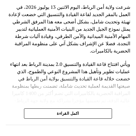
فقط تطوير القدرات التقنية، بل ضمان أن تكون هذه القدرات
شرعت ولاية أمن الرباط، اليوم الاثنين 13 يوليوز 2026، في
متاحة بشكل عادل وآمن لجميع الدول.
العمل بالمقر الجديد لقاعة القيادة والتنسيق التي خضعت لإعادة
تهيئة وتحديث شامل، بشكل أضحى معه هذا المرفق الشرطي
وفي ظل المنافسة العالمية المتزايدة في مجال الذكاء
يمثل نموذج الجيل الجديد من البنيات الأمنية العملياتية لتدبير
الاصطناعي، تطرح الصين رؤية تقوم على اعتبار التكنولوجيا
المهام الأمنية الميدانية والأمن الطرقي، وقيادة آليات شرطة
جسراً للتعاون والتنمية، وليس مجالاً للصراع، مؤكدة أن مستقبل
النجدة، فضلا عن الإشراف بشكل آني على منظومة المراقبة
الذكاء الاصطناعي يجب أن يكون قائماً على الحكمة البشرية
الحضرية بالكاميرات.
والمسؤولية المشتركة من أجل خدمة رفاهية الشعوب
ويأتي افتتاح قاعة القيادة والتنسيق 2.0 بمدينة الرباط بعد انتهاء
عمليات تطوير وتأهيل هذا المشروع النوعي والطموح، الذي
خضعت خلاله قاعة القيادة والتنسيق بولاية أمن الرباط في
صيغتها القديمة لعملية تحديث شاملة، تضمنت ربطها بمنظومة
المراقبة الحضرية بالكاميرات التي تضم أكثر من 1400 كاميرا
عالية الدقة، تم تعميمها مؤخرا بشراكة مع ولاية جهة الرباط-
القنيطرة، فضلا عن تحديث بنيتها المعلوماتية التحتية من خلال
اكمل القراءة
تدعيمها بمختلف أنظمة الاتصال ونقل البيانات التابعة للأمن
الوطني.
ويهدف هذا المرفق الخدماتي المحدث إلى احتضان مجموعة من