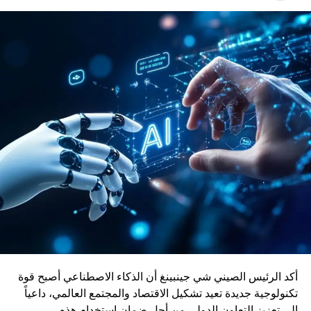
CRRC الصينية تطور العلاقات الصناعية والتكنولوجية بين
المغرب والصين، خاصة في مجال البنية التحتية والنقل الذكي.
وتعد الصين من الدول الرائدة عالمياً في صناعة القطارات
والقاطرات، حيث راكمت خبرة واسعة في تطوير حلول نقل
حديثة ومستدامة.
ويأتي إدماج قاطرات DO-70X ضمن رؤية المغرب الرامية إلى
بناء منظومة نقل سككي أكثر نجاعة واستدامة، بما يواكب
التحولات الاقتصادية ويعزز دور السكك الحديدية كرافعة للتنمية
وربط مختلف جهات المملكة
أكد الرئيس الصيني شي جينبينغ أن الذكاء الاصطناعي أصبح قوة
تكنولوجية جديدة تعيد تشكيل الاقتصاد والمجتمع العالمي، داعياً
إلى تعزيز التعاون الدولي من أجل ضمان استخدام هذه