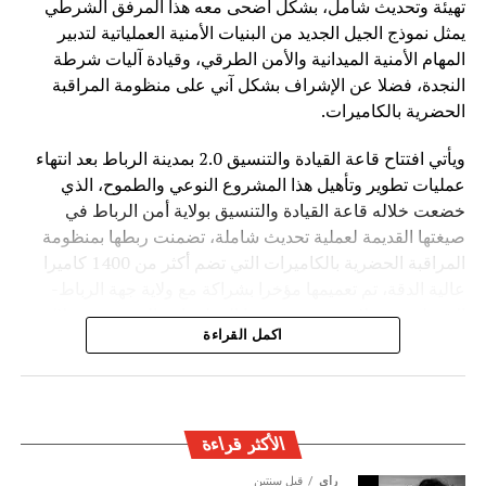
تهيئة وتحديث شامل، بشكل أضحى معه هذا المرفق الشرطي
وفي ظل المنافسة العالمية المتزايدة في مجال الذكاء
يمثل نموذج الجيل الجديد من البنيات الأمنية العملياتية لتدبير
الاصطناعي، تطرح الصين رؤية تقوم على اعتبار التكنولوجيا
المهام الأمنية الميدانية والأمن الطرقي، وقيادة آليات شرطة
جسراً للتعاون والتنمية، وليس مجالاً للصراع، مؤكدة أن مستقبل
النجدة، فضلا عن الإشراف بشكل آني على منظومة المراقبة
الذكاء الاصطناعي يجب أن يكون قائماً على الحكمة البشرية
الحضرية بالكاميرات.
والمسؤولية المشتركة من أجل خدمة رفاهية الشعوب
ويأتي افتتاح قاعة القيادة والتنسيق 2.0 بمدينة الرباط بعد انتهاء
عمليات تطوير وتأهيل هذا المشروع النوعي والطموح، الذي
خضعت خلاله قاعة القيادة والتنسيق بولاية أمن الرباط في
صيغتها القديمة لعملية تحديث شاملة، تضمنت ربطها بمنظومة
المراقبة الحضرية بالكاميرات التي تضم أكثر من 1400 كاميرا
عالية الدقة، تم تعميمها مؤخرا بشراكة مع ولاية جهة الرباط-
القنيطرة، فضلا عن تحديث بنيتها المعلوماتية التحتية من خلال
اكمل القراءة
تدعيمها بمختلف أنظمة الاتصال ونقل البيانات التابعة للأمن
الوطني.
ويهدف هذا المرفق الخدماتي المحدث إلى احتضان مجموعة من
العمليات الأمنية الأساسية والحيوية ضمن بناية واحدة، تجمع بين
الأكثر قراءة
الهندسة المعمارية الحديثة وبين المعايير التقنية والوظيفية التي
رأي
قبل سنتين