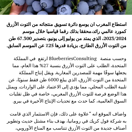
استطاع المغرب ان يوسع دائرة تسويق منتجاته من التوت الأزرق
كمورد عالمي رائد،محققا بذلك رقما قياسيا خلال موسم
2023/2024، الذي يمتد من يوليو إلى يونيو، بتصدير 67.300 طن
من التوت الأزرق الطازج، بزيادة قدرها 25٪ عن الموسم السابق.
وحسب منصة BlueberriesConsulting ارتفع في المملكة
المتحدة، الطلب على التوت الأزرق بنسبة 27% هذا العام، مما
يجعلها سوقًا مهمة للمصدرين المغاربة. ويقل إنتاج المملكة
المتحدة من التوت الأزرق، الذي يبلغ 6000 طن فقط سنويًا، عن
تلبية الطلب المحلي، مما يؤدي إلى الاعتماد على الواردات. ويمثل
هذا الوضع فرصة للتوت الأزرق المغربي، خاصة في ظل تقلبات
السوق العالمية، كما حدث مع تحديات الإنتاج الأخيرة في بيرو.
واضاف الموقع انه “علاوة على ذلك، فإن الاستثمار الذي قامت
به شركة فول كريك في رومانيا، بهدف بناء مشتل حديث وتطوير
أصناف جديدة من التوت الأزرق تتناسب مع المناخ الأوروبي،