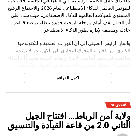
جاء ذلك خلال الكلمة الرئيسية التي ألقاها في الجلسة الافتتاحية
للمؤتمر العالمي للذكاء الاصطناعي لعام 2026 والاجتماع الرفيع
المستوى للحوكمة العالمية للذكاء الاصطناعي، حيث شدد على
أن العالم يقف أمام مرحلة تاريخية جديدة تتطلب وضع قواعد
عادلة ومنصفة لإدارة تطور الذكاء الاصطناعي.
وأشار الرئيس الصيني إلى أن الثورات العلمية والتكنولوجية
الكبرى، من اختراع المحرك البخاري إلى الكهرباء والإنترنت،
ساهمت في تغيير أساليب الإنتاج وأنماط الحياة، معتبراً أن الذكاء
الاصطناعي يمثل اليوم مرحلة جديدة من التحول التكنولوجي
تحمل فرصاً كبيرة، لكنها تفرض في الوقت نفسه تحديات مرتبطة
اكمل القراءة
بالأمن والأخلاق والعدالة.
وأوضح شي جينبينغ أن تطوير الذكاء الاصطناعي ينبغي أن يقوم
على أربعة مبادئ أساسية، تتمثل في الانفتاح والتعاون لتحقيق
التحدي 24
التنمية المدفوعة بالابتكار، وتعزيز السلامة والرقابة لضمان
ولاية أمن الرباط… افتتاح الجيل
استخدام التكنولوجيا بشكل مسؤول، واحترام تنوع الحضارات
والثقافات، إضافة إلى تعزيز التضامن الدولي لبناء منظومة
الثاني 2.0 من قاعة القيادة والتنسيق
عالمية للحوكمة.