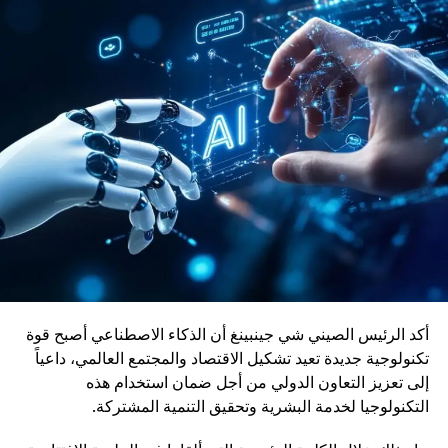
والقاطرات، حيث راكمت خبرة واسعة في تطوير حلول نقل
حديثة ومستدامة.
ويأتي إدماج قاطرات DO-70X ضمن رؤية المغرب الرامية إلى
بناء منظومة نقل سككي أكثر نجاعة واستدامة، بما يواكب
التحولات الاقتصادية ويعزز دور السكك الحديدية كرافعة للتنمية
وربط مختلف جهات المملكة
أكد الرئيس الصيني شي جينبينغ أن الذكاء الاصطناعي أصبح قوة
تكنولوجية جديدة تعيد تشكيل الاقتصاد والمجتمع العالمي، داعياً
إلى تعزيز التعاون الدولي من أجل ضمان استخدام هذه
التكنولوجيا لخدمة البشرية وتحقيق التنمية المشتركة.