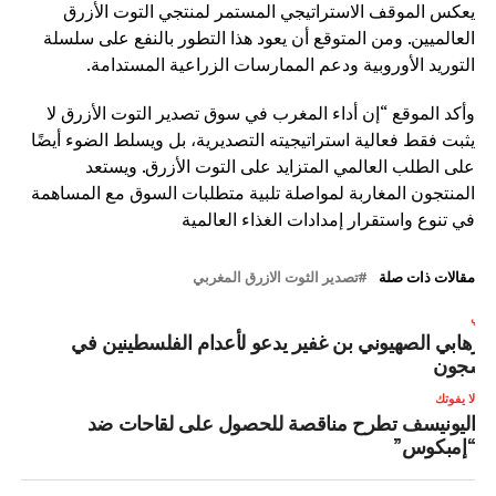
يعكس الموقف الاستراتيجي المستمر لمنتجي التوت الأزرق
العالميين. ومن المتوقع أن يعود هذا التطور بالنفع على سلسلة
التوريد الأوروبية ودعم الممارسات الزراعية المستدامة.
وأكد الموقع “إن أداء المغرب في سوق تصدير التوت الأزرق لا
يثبت فقط فعالية استراتيجيته التصديرية، بل ويسلط الضوء أيضًا
على الطلب العالمي المتزايد على التوت الأزرق. ويستعد
المنتجون المغاربة لمواصلة تلبية متطلبات السوق مع المساهمة
في تنوع واستقرار إمدادات الغذاء العالمية
مقالات ذات صلة
تصدير الثوت الازرق المغربي
لتالي
لإرهابي الصهيوني بن غفير يدعو لأعدام الفلسطينين في
لسجون
لا يفوتك
اليونيسف تطرح مناقصة للحصول على لقاحات ضد
“إمبكوس”