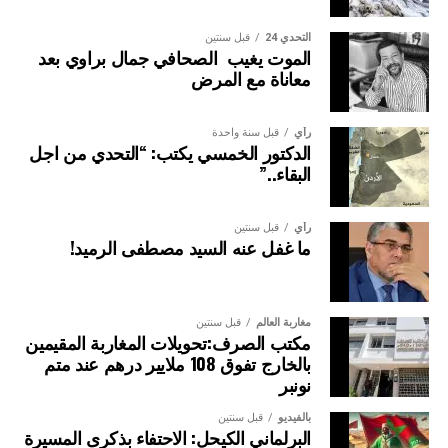
التحدي 24
قبل سنتين
الموت يغيب الصحافي جمال براوي بعد
معاناة مع المرض
رأي
قبل سنة واحدة
الدكتور الخمسي يكتب: “التحدي من اجل
البقاء..”
رأي
قبل سنتين
ما غفل عنه السيد مصطفى الرميد!
مغاربة العالم
قبل سنتين
مكتب الصرف:تحويلات المغاربة المقيمين
بالخارج تفوق 108 ملايير درهم عند متم
نونبر
بالفيديو
قبل سنتين
البرلماني الكيحل: الاحتفاء بذكرى المسيرة