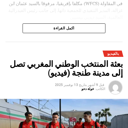
في المقاولة (WFCS) مكلفا بإفريقيا، مرفوقا بالسيد عثمان ابن
غزالة، المدير التنفيذي للجمعية ذاتها. إلى جانب رئيس الفيدرالية
العالمية، السيد ديديي بيسيير.
اكمل القراءة
بالفيديو
بعثة المنتخب الوطني المغربي تصل
إلى مدينة طنجة (فيديو)
قبل 9 أشهر
بتاريخ
13 نوفمبر 2025
الكاتب:
خولة دحو
وقد عرف الجمع العام، حسب ذات المصدر، تنظيم حفل تكريم
للسيد فيليزار ديريك، رئيس الفيدرالية الصربية، الذي وافته المنية
مؤخرا، إشادة بانخراطه القوي إزاء الرياضة في المقاولة عبر