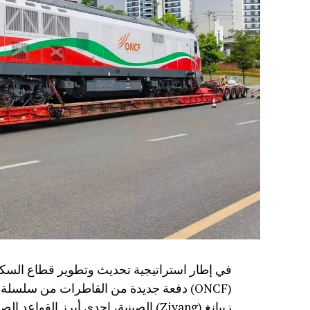
في إطار استراتيجية تحديث وتطوير قطاع السكك
زييانغ (Ziyang) الصينية، إحدى أبرز القواعد الصناعية المتخصصة في تصنيع معدات النقل السككي.