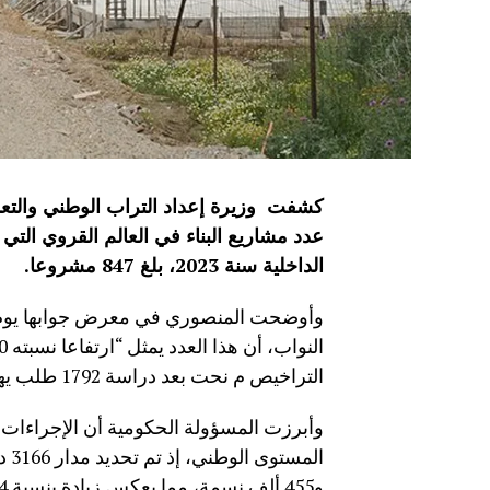
كشفت وزيرة إعداد التراب الوطني والتعم
عدد مشاريع البناء في العالم القروي التي
الداخلية سنة 2023، بلغ 847 مشروعا
.
وأوضحت المنصوري في معرض جوابها يوم 
التراخيص م نحت بعد دراسة 1792 طلب يهم البناء في العالم القروي.
وأبرزت المسؤولة الحكومية أن الإجراءات ا
و455 ألف نسمة، مما يعكس زيادة بنسبة 224 في المائة”.