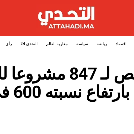
اقتصاد
رياضة
سياسة
مغاربة العالم
التحدي 24
رأي
المنصوري :الترخيص لـ 847 مشرو
في العالم القروي بار