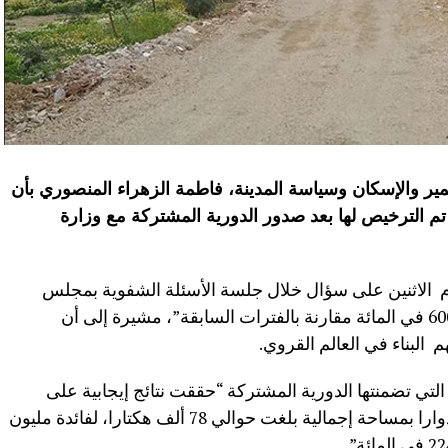
ير والإسكان وسياسة المدينة، فاطمة الزهراء المنصوري بأن
 تم الترخيص لها بعد صدور الدورية المشتركة مع وزارة
الاثنين على سؤال خلال جلسة الأسئلة الشفوية بمجلس
النواب، أن هذا العدد يمثل “ارتفاعا نسبته 600 في المائة مقارنة بالفترات السابقة”، مشيرة إلى أن
لتي تضمنتها الدورية المشتركة “حققت نتائج إيجابية على
المستوى الوطني، إذ تم تحديد مدار 3166 دوارا بمساحة إجمالية بلغت حوالي 78 ألف هكتارا، لفائدة مليون