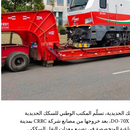
 الحديدية، تسلّم المكتب الوطني للسكك الحديدية
(ONCF) دفعة جديدة من القاطرات من سلسلة DO-70X، بعد خروجها من مصانع شركة CRRC بمدينة