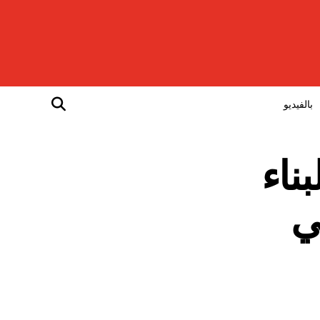
بالفيديو
عا للبناء
تفاع نسبته 600 في