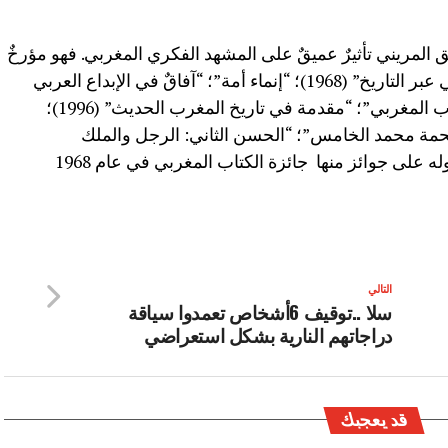
ق المريني تأثيرٌ عميقٌ على المشهد الفكري المغربي. فهو مؤرخٌ
للمملكة، وله أعمالٌ منها ٌ: “الجيش المغربي عبر التاريخ” (1968)؛ “إنماء أمة”؛ “آفاقٌ في الإبداع العربي
والحضارة المغربية”؛ “شعر الجهاد في الأدب المغربي”؛ “مقدمة في تاريخ المغرب الحديث” (1996)؛
مة محمد الخامس”؛ “الحسن الثاني: الرجل والملك
وشخصياتٌ نسائيةٌ مغربية”. فضلا عن حصوله على جوائز منها جائزة الكتاب المغربي في عام 1968
التالي
سلا ..توقيف 6أشخاص تعمدوا سياقة
دراجاتهم النارية بشكل استعراضي
قد يعجبك