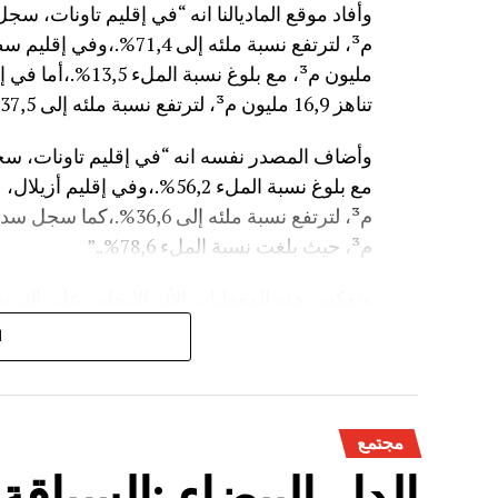
مليون م³، مع بلوغ
تناهز 16,9 مليون م³، لترتفع نسبة ملئه إلى 37,5%.”
م³، حيث بلغت نسبة الملء 78,6%..”
وتعكس هذه المعطيات الأثر الإيجابي على الثروة 
على الفلاحة بعد سنوات الجفاف .
ا
مجتمع
الدار البيضاء :السياق