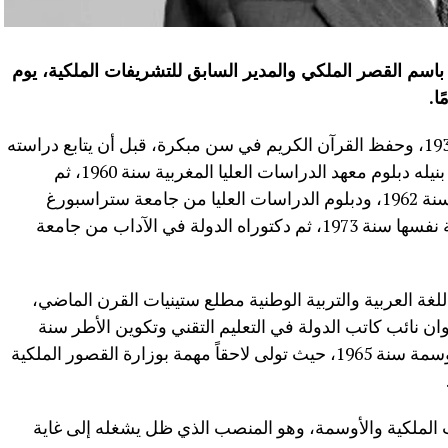
اسم القصر الملكي والمدير السابق للتشريفات الملكية، يوم
الراحل وُلد بالعاصمة الرباط يوم 31 ماي 1934، وحفظ القرآن الكريم في سن مبكرة، قبل أن يتابع دراسته
بثانوية مولاي يوسف. واصل تكوينه العلمي بنيله دبلوم معهد الدراسات العليا المغربية سنة 1960، ثم
الإجازة في الأدب من كلية الآداب بالرباط سنة 1962، ودبلوم الدراسات العليا من جامعة ستراسبورغ
الفرنسية سنة 1966، فدكتوراه من الجامعة نفسها سنة 1973، ثم دكتوراه الدولة في الآداب من جامعة
غة العربية والتربية الوطنية مطلع ستينيات القرن الماضي،
وان نائب كاتب الدولة في التعليم التقني وتكوين الأطر سنة
1964، ثم الالتحاق بمديرية التشريفات والأوسمة سنة 1965، حيث تولى لاحقاً مهمة بوزارة القصور الملكية
ً للتشريفات الملكية والأوسمة، وهو المنصب الذي ظل يشغله إلى غاية