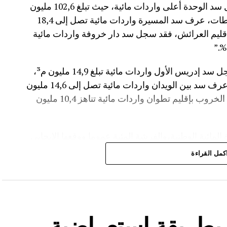
وأفاد موقع الماديالنا انه “في إقليم تاونات، سجل سد الوحدة أعلى واردات مائية، حيث تبلغ 102,6 مليون
م³، لترتفع نسبة ملئه إلى 71,4%.،وفي إقليم سطات، عرف سد المسيرة واردات مائية تصل إلى 18,4
 نسبة الملء 13,5%.،أما في إقليم العرائش، فقد سجل سد دار خروفة واردات مائية
وأضاف المصدر نفسه انه “في إقليم تاونات، سجل سد إدريس الأول واردات مائية تبلغ 14,9 مليون م³،
مع بلوغ نسبة الملء 56,2%.،وفي إقليم أزيلال، عرف سد بين الويدان واردات مائية تصل إلى 14,6 مليون
م³، لترتفع نسبة ملئه إلى 36,6%.،كما سجل سد الخروب بإقليم تطوان واردات مائية تناهز 10,4 مليون
المائية الوطنية،والفرشة المئية عموما ووقعها الايجابي
كمل القراءة
ة بطريقة استعراضية