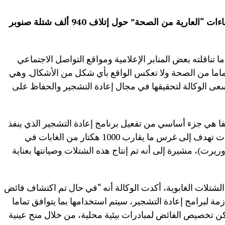
نفت الوكالة الوطنية للمياه والغابات، الادعاءات “العارية من الصحة” حول إتلاف 940 ألف شتلة صنوبر
 تناقلته بعض المنابر الإعلامية ومواقع التواصل الاجتماعي
ماما من الصحة ولا تعكس الواقع بأي شكل من الأشكال. وهي
سعى الوكالة لتحقيقها في مجال إعادة التشجير والحفاظ على
حت” أن الشتلات البالغ عددها 940 ألفا هي جزء أساسي من تفعيل برنامج إعادة التشجير الذي ينفذ
حالي ا في المنطقة، في إطار خمس صفقات تهدف إلى غرس ما يقارب 1000 هكتار من الغابات في
وريرت)، مشيرة إلى أنه تم إنتاج هذه الشتلات وصيانتها بعناية
الشتلات الغابوية، أكدت الوكالة أنه “في حال تم اكتشاف فائض
ة لبرامج إعادة التشجير، سيتم استخدامها بما يتوافق تماما
كن تخصيص الفائض لمبادرات بيئية محلية، من خلال منح عينية