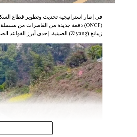
في إطار استراتيجية تحديث وتطوير قطاع السكك
زييانغ (Ziyang) الصينية، إحدى أبرز القواعد الصناعية المتخصصة في تصنيع معدات النقل السككي.
ا