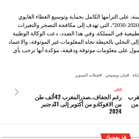
بة، على التزامها الكامل بحماية وتوسيع الغطاء الغابوي
الوطني، وفقا لاستراتيجية “غابات المغرب 2020-2030″، التي تهدف إلى مكافحة التصحر والتغيرات
بيعية في المملكة. وفي هذا الصدد، دعت الوكالة الوطنية
إلى التحلي بالحيطة تجاه المعلومات غير الموثوقة، والاعتماد
ل على معلومات موثوقة ودقيقة، مؤكدة أنها ترحب بأي
اباة
بيان نوضيحي
شتلات الصنوبر
التالي
يقرب
رغم الجفاف..صدرالمغرب 42ألف طن
 من
من الافوكادو من أكتوبر إلى 31دجنبر
2024
قد يعجبك