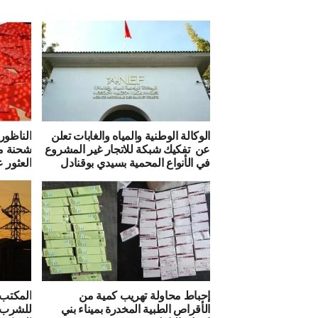
الوكالة الوطنية والمياه والغابات تعلن
الناظور
عن تفكيك شبكة للاتجار غير المشروع
شحنة مه
في الأنواع المحمية بسيدي بوقنادل
العثور 
إحباط محاولة تهريب كمية من
المكتب 
الأقراص الطبية المخدرة بميناء بني
للشرب 