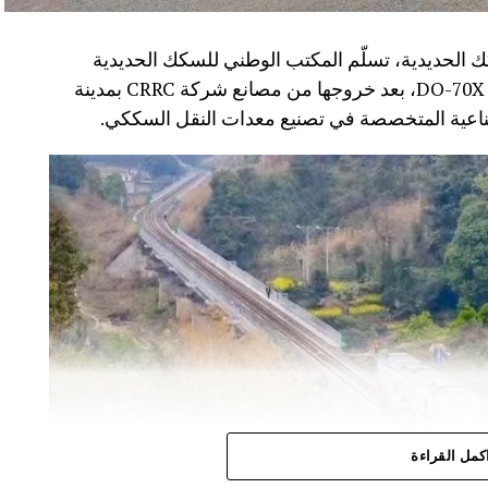
 الحديدية، تسلّم المكتب الوطني للسكك الحديدية
(ONCF) دفعة جديدة من القاطرات من سلسلة DO-70X، بعد خروجها من مصانع شركة CRRC بمدينة
كمل القراءة