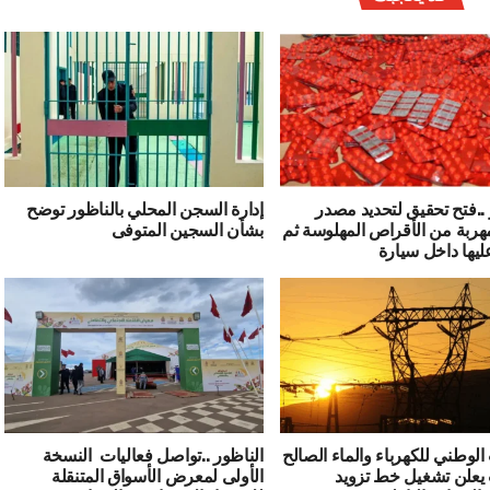
 ..فتح تحقيق لتحديد مصدر
إدارة السجن المحلي بالناظور توضح
ربة من الأقراص المهلوسة ثم
بشأن السجين المتوفى
عليها داخل سيارة
الوطني للكهرباء والماء الصالح
الناظور ..تواصل فعاليات النسخة
يعلن تشغيل خط تزويد
الأولى لمعرض الأسواق المتنقلة