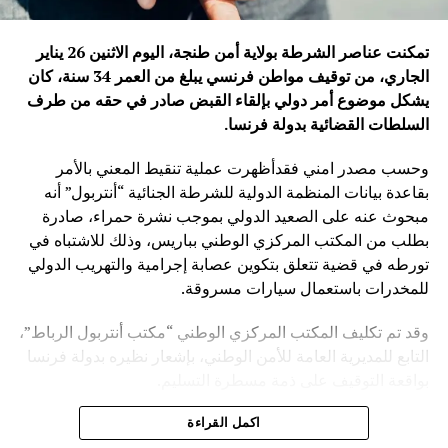
تمكنت عناصر الشرطة بولاية أمن طنجة، اليوم الاثنين 26 يناير
الجاري، من توقيف مواطن فرنسي يبلغ من العمر 34 سنة، كان
يشكل موضوع أمر دولي بإلقاء القبض صادر في حقه من طرف
السلطات القضائية بدولة فرنسا
.
وحسب مصدر امني فقدأظهرت عملية تنقيط المعني بالأمر
بقاعدة بيانات المنظمة الدولية للشرطة الجنائية “أنتربول” أنه
مبحوث عنه على الصعيد الدولي بموجب نشرة حمراء، صادرة
بطلب من المكتب المركزي الوطني بباريس، وذلك للاشتباه في
تورطه في قضية تتعلق بتكوين عصابة إجرامية والتهريب الدولي
للمخدرات باستعمال سيارات مسروقة.
وقد تم تكليف المكتب المركزي الوطني “مكتب أنتربول الرباط”،
التابع للمديرية العامة للأمن الوطني، بإشعار نظيره بدولة فرنسا
بواقعة التوقيف على ذمة مسطرة التسليم.
ويأتي توقيف المشتبه به في سياق التزام المصالح الأمنية
اكمل القراءة
المغربية بتفعيل آليات التعاون الأمني الدولي، خصوصا ملاحقة