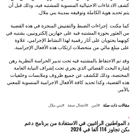
كشف الادعاءات الاحتيالية المنسوبة للمشتبه فيه، وذلك قبل أن
يتم تحديد هوية الكاملة وتوقيفه بمدينة بني ملال.
كما مكنت إجراءات الضبط والتفتيش المنجزة في هذه القضية
من العثور بحوزة المشتبه فيه على جهازين إلكترونيين، يشتبه في
كونهما يحتويان على آثار رقمية لهذا النشاط الإجرامي، علاوة
على مبلغ مالي من متحصلات ارتكاب هذه الأفعال الإجرامية.
وقد تم الاحتفاظ بالمشتبه فيه تحت تدبير الحراسة النظرية رهن
إشارة البحث القضائي الذي يجري تحت إشراف النيابة العامة
المختصة، وذلك للكشف عن جميع ظروف وملابسات وخلفيات
هذه القضية، وكذا تحديد كافة الأفعال الاجرامية المنسوبة للمعني
بالأمر.
مقالات ذات صلة
امن
انتحال صفة
بني ملال
لتالي
دد المواطنين الراغبين في الاستفادة من برنامج دعم
لسكن تجاوز 114 ألفا في 2024