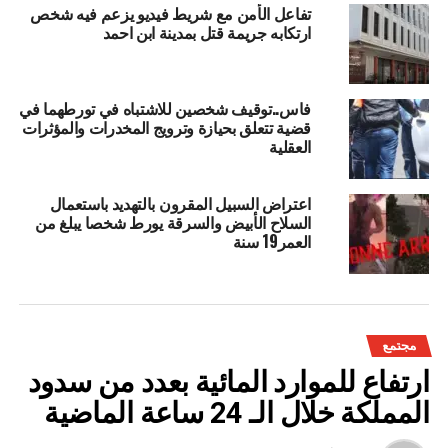
تفاعل الأمن مع شريط فيديو يزعم فيه شخص
ارتكابه جريمة قتل بمدينة ابن احمد
فاس..توقيف شخصين للاشتباه في تورطهما في
قضية تتعلق بحيازة وترويج المخدرات والمؤثرات
العقلية
اعتراض السبيل المقرون بالتهديد باستعمال
السلاح الأبيض والسرقة يورط شخصا يبلغ من
العمر19 سنة
مجتمع
ارتفاع للموارد المائية بعدد من سدود
المملكة خلال الـ 24 ساعة الماضية