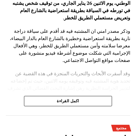
الوطني، يوم الاثنين 26 يناير الجاري، من توقيف شخص يشتبه
في تورطه في السياقة بطريقة استعراضية بالشارع العام
وتعريض مستعملي الطريق للخطر
.
وذكر مصدر امني ان المشتبه فيه قد أقدم على سياقة دراجة
نارية بطريقة استعراضية وخطيرة بالشارع العام بالدار البيضاء،
معرضا سلامته وأمن مستعملي الطريق للخطر، وهي الأفعال
الإجرامية التي شكلت موضوع أشرطة فيديو منشورة على
صفحات مواقع التواصل الاجتماعي.
وقد أسفرت الأبحاث والتحريات المنجزة في هذه القضية عن
تحديد هوية المشتبه فيه وتوقيفه يومه الاثنين، حيث تم إخضاعه
لتدبير الحراسة النظرية رهن إشارة البحث القضائي الذي تشرف
عليه النيابة العامة المختصة، وذلك للكشف عن جميع ظروف
اكمل القراءة
وملابسات وخلفيات هذه القضية، وكذا تحديد كافة
مجتمع