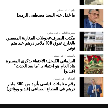
رأي
قبل سنتين
ما غفل عنه السيد مصطفى الرميد!
مغاربة العالم
قبل سنتين
مكتب الصرف:تحويلات المغاربة المقيمين
بالخارج تفوق 108 ملايير درهم عند متم
نونبر
بالفيديو
قبل سنتين
البرلماني الكيحل: الاحتفاء بذكرى المسيرة
هاد العام هو احتفاء بـ “ما بعد الحدث”
(فيديو)
اقتصاد
قبل سنتين
رقم معاملات قياسي بأزيد من 800 مليار
درهم في القطاع الصناعي (فيديو ووثائق)