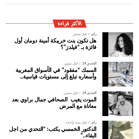
وإيقاف الأشخاص المبحوث عنهم على الصعيد الدولي في قضايا
الجريمة العابرة للحدود الوطنية
الأكثر قراءة
رأي
قبل سنتين
هل تكون بنت خريبكة أمينة دومان أول
فائزة بـ “فيلدز”؟
التحدي 24
قبل سنتين
السمك “مفقود” في الأسواق المغربية
وأسعاره تبلغ إلى مستويات قياسية..
التحدي 24
قبل سنتين
الموت يغيب الصحافي جمال براوي بعد
معاناة مع المرض
رأي
قبل سنة واحدة
الدكتور الخمسي يكتب: “التحدي من اجل
البقاء..”