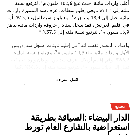
أعلى واردات مائية، حيث تبلغ 102,6 مليون م³، لترتفع نسبة
ملئه إلى 71,4%.،وفي إقليم سطات، عرف سد المسيرة واردات
مائية تصل إلى 18,4 مليون م³، مع بلوغ نسبة الملء 13,5%.،أما
في إقليم العرائش، فقد سجل سد دار خروفة واردات مائية تناهز
16,9 مليون م³، لترتفع نسبة ملئه إلى 37,5%.”
وأضاف المصدر نفسه انه “في إقليم تاونات، سجل سد إدريس
الأول واردات مائية تبلغ 14,9 مليون م³، مع بلوغ نسبة الملء
56,2%.،وفي إقليم أزيلال، عرف سد بين الويدان واردات مائية
تصل إلى 14,6 مليون م³، لترتفع نسبة ملئه إلى 36,6%.،كما
سجل سد الخروب بإقليم تطوان واردات مائية تناهز 10,4 مليون
اكمل القراءة
م³، حيث بلغت نسبة الملء 78,6%..”
وتعكس هذه المعطيات الأثر الإيجابي على الثروة المائية
الوطنية،والفرشة المئية عموما ووقعها الايجابي على الفلاحة بعد
مجتمع
سنوات الجفاف .
الدار البيضاء :السياقة بطريقة
استعراضية بالشارع العام تورط