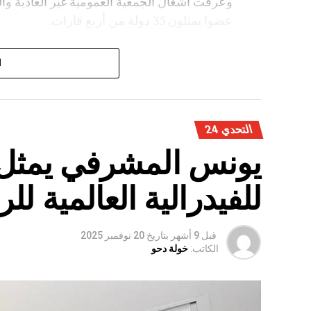
عضوا يمثلون 35 دولة من أربع قارات.
كما تقرر، خلال هذه الجمعية، نقل مقر الاتحاد ال
ا
التحدي 24
يونس المشرفي يمثل 
للفيدرالية العالمية لل
قبل 9 أشهر
بتاريخ
20 نوفمبر 2025
الكاتب:
خولة دحو