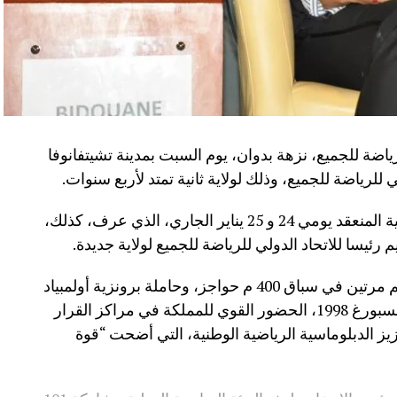
رياضة للجميع، نزهة بدوان، يوم السبت بمدينة تشيتفانوفا
للرياضة للجميع، وذلك لولاية ثانية تمتد لأربع سنوات.
جاء ذلك خلال المؤتمر الانتخابي لهذه الهيئة الدولية المنعقد يومي 24 و 25 يناير الجاري، الذي عرف، كذلك،
رئيسا للاتحاد الدولي للرياضة للجميع لولاية جديدة.
ويعكس إعادة انتخاب السيدة بدوان، بطلة العالم مرتين في سباق 400 م حواجز، وحاملة برونزية أولمبياد
سيدني 2000 وذهبية كأس العالم في دورة جوهانسبورغ 1998، الحضور القوي للمملكة في مراكز القرار
تعزيز الدبلوماسية الرياضية الوطنية، التي أضحت “قوة