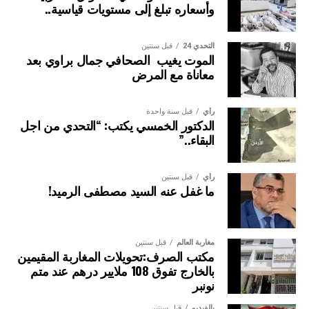
ويضم المكتب المسير ثلاثة نواب للرئيس، هم: السيدة نوال
وأسعاره تبلغ إلى مستويات قياسية..
المتوكل؛والسيد كمال لحلو؛ والسيد عبد العزيز العلوي.
التحدي 24
قبل سنتين
الموت يغيب الصحافي جمال براوي بعد
معاناة مع المرض
رأي
قبل سنة واحدة
الدكتور الخمسي يكتب: “التحدي من اجل
البقاء..”
رأي
قبل سنتين
ما غفل عنه السيد مصطفى الرميد!
مغاربة العالم
قبل سنتين
مكتب الصرف:تحويلات المغاربة المقيمين
بالخارج تفوق 108 ملايير درهم عند متم
نونبر
بالفيديو
قبل سنتين