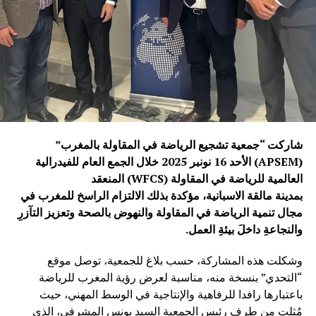
شاركت “جمعية تشجيع الرياضة في المقاولة بالمغرب”
(APSEM) الأحد 16 نونبر 2025 خلال الجمع العام للفيدرالية
العالمية للرياضة في المقاولة (WFCS) المنعقد
بمدينة مالقة الاسبانية، مؤكدة بذلك الالتزام الراسخ للمغرب في
مجال تنمية الرياضة في المقاولة والنهوض بالصحة وتعزيز التآزرِ
والنجاعةِ داخلَ بيئةِ العمل.
وشكلت هذه المشاركة، حسب بلاغ للجمعية، توصل موقع
“التحدي” بنسخة منه، مناسبة لعرض رؤية المغرب للرياضة
باعتبارها رافدا للرفاهية والإنتاجية في الوسط المهني، حيث
مُثلت من طرف رئيس الجمعية السيد يونس المشرفي، الذي