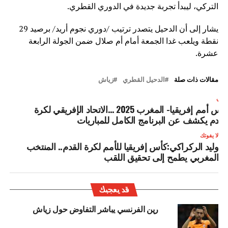
التركي، ليبدأ تجربة جديدة في الدوري القطري.
يشار إلى أن الدحيل يتصدر ترتيب /دوري نجوم أريد/ برصيد 29
نقطة ويلعب غدا الجمعة أمام أم صلال ضمن الجولة الرابعة
عشرة.
مقالات ذات صلة
الدحيل القطري
زياش
لتالي
كأس أمم إفريقيا- المغرب 2025 …الاتحاد الإفريقي لكرة
لقدم يكشف عن البرنامج الكامل للمباريات
لا يفوتك
وليد الركراكي:كأس إفريقيا للأمم لكرة القدم.. المنتخب
المغربي يطمح إلى تحقيق اللقب
قد يعجبك
رين الفرنسي يباشر التفاوض حول زياش