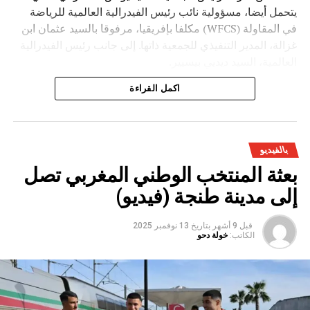
يتحمل أيضا، مسؤولية نائب رئيس الفيدرالية العالمية للرياضة
في المقاولة (WFCS) مكلفا بإفريقيا، مرفوقا بالسيد عثمان ابن
غزالة، المدير التنفيذي للجمعية ذاتها. إلى جانب رئيس الفيدرالية
العالمية، السيد ديديي بيسيير.
اكمل القراءة
بالفيديو
بعثة المنتخب الوطني المغربي تصل
إلى مدينة طنجة (فيديو)
قبل 9 أشهر
بتاريخ
13 نوفمبر 2025
الكاتب:
خولة دحو
وقد عرف الجمع العام، حسب ذات المصدر، تنظيم حفل تكريم
للسيد فيليزار ديريك، رئيس الفيدرالية الصربية، الذي وافته المنية