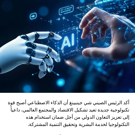
والقاطرات، حيث راكمت خبرة واسعة في تطوير حلول نقل
حديثة ومستدامة.
ويأتي إدماج قاطرات DO-70X ضمن رؤية المغرب الرامية إلى
بناء منظومة نقل سككي أكثر نجاعة واستدامة، بما يواكب
التحولات الاقتصادية ويعزز دور السكك الحديدية كرافعة للتنمية
وربط مختلف جهات المملكة
أكد الرئيس الصيني شي جينبينغ أن الذكاء الاصطناعي أصبح قوة
تكنولوجية جديدة تعيد تشكيل الاقتصاد والمجتمع العالمي، داعياً
إلى تعزيز التعاون الدولي من أجل ضمان استخدام هذه
التكنولوجيا لخدمة البشرية وتحقيق التنمية المشتركة.