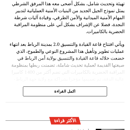
تهيئة وتحديث شامل، بشكل أضحى معه هذا المرفق الشرطي
وفي ظل المنافسة العالمية المتزايدة في مجال الذكاء
يمثل نموذج الجيل الجديد من البنيات الأمنية العملياتية لتدبير
الاصطناعي، تطرح الصين رؤية تقوم على اعتبار التكنولوجيا
المهام الأمنية الميدانية والأمن الطرقي، وقيادة آليات شرطة
جسراً للتعاون والتنمية، وليس مجالاً للصراع، مؤكدة أن مستقبل
النجدة، فضلا عن الإشراف بشكل آني على منظومة المراقبة
الذكاء الاصطناعي يجب أن يكون قائماً على الحكمة البشرية
الحضرية بالكاميرات.
والمسؤولية المشتركة من أجل خدمة رفاهية الشعوب
ويأتي افتتاح قاعة القيادة والتنسيق 2.0 بمدينة الرباط بعد انتهاء
عمليات تطوير وتأهيل هذا المشروع النوعي والطموح، الذي
خضعت خلاله قاعة القيادة والتنسيق بولاية أمن الرباط في
صيغتها القديمة لعملية تحديث شاملة، تضمنت ربطها بمنظومة
المراقبة الحضرية بالكاميرات التي تضم أكثر من 1400 كاميرا
عالية الدقة، تم تعميمها مؤخرا بشراكة مع ولاية جهة الرباط-
القنيطرة، فضلا عن تحديث بنيتها المعلوماتية التحتية من خلال
اكمل القراءة
تدعيمها بمختلف أنظمة الاتصال ونقل البيانات التابعة للأمن
الوطني.
ويهدف هذا المرفق الخدماتي المحدث إلى احتضان مجموعة من
العمليات الأمنية الأساسية والحيوية ضمن بناية واحدة، تجمع بين
الأكثر قراءة
الهندسة المعمارية الحديثة وبين المعايير التقنية والوظيفية التي