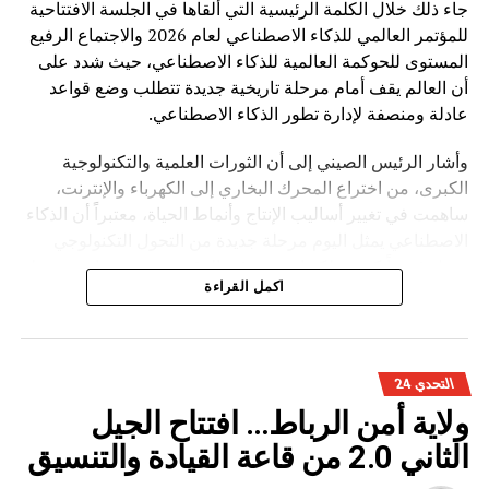
جاء ذلك خلال الكلمة الرئيسية التي ألقاها في الجلسة الافتتاحية
للمؤتمر العالمي للذكاء الاصطناعي لعام 2026 والاجتماع الرفيع
المستوى للحوكمة العالمية للذكاء الاصطناعي، حيث شدد على
أن العالم يقف أمام مرحلة تاريخية جديدة تتطلب وضع قواعد
عادلة ومنصفة لإدارة تطور الذكاء الاصطناعي.
وأشار الرئيس الصيني إلى أن الثورات العلمية والتكنولوجية
الكبرى، من اختراع المحرك البخاري إلى الكهرباء والإنترنت،
ساهمت في تغيير أساليب الإنتاج وأنماط الحياة، معتبراً أن الذكاء
الاصطناعي يمثل اليوم مرحلة جديدة من التحول التكنولوجي
تحمل فرصاً كبيرة، لكنها تفرض في الوقت نفسه تحديات مرتبطة
اكمل القراءة
بالأمن والأخلاق والعدالة.
وأوضح شي جينبينغ أن تطوير الذكاء الاصطناعي ينبغي أن يقوم
على أربعة مبادئ أساسية، تتمثل في الانفتاح والتعاون لتحقيق
التحدي 24
التنمية المدفوعة بالابتكار، وتعزيز السلامة والرقابة لضمان
ولاية أمن الرباط… افتتاح الجيل
استخدام التكنولوجيا بشكل مسؤول، واحترام تنوع الحضارات
والثقافات، إضافة إلى تعزيز التضامن الدولي لبناء منظومة
الثاني 2.0 من قاعة القيادة والتنسيق
عالمية للحوكمة.