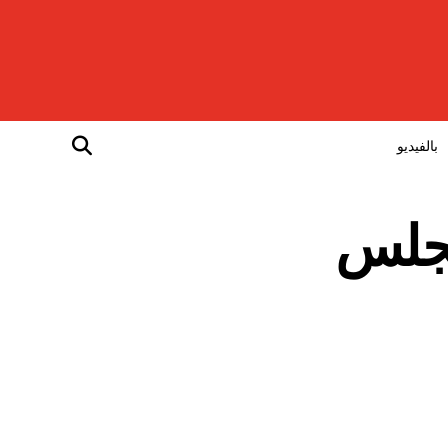
بالفيديو
رة العادية ال33 للمجلس