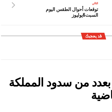
التالي
توقعات أحوال الطقس اليوم
السبت6يوليوز
قد يعجبك
ة بعدد من سدود المملكة