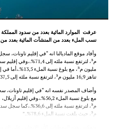
نسب الملء بعدد من المنشآت المائية
بعدد من 
مليون م³، مع بلوغ
تناهز 16,9 مليون م³، لترتفع نسبة ملئه إلى 37,5%.”
م³، حيث بلغت نسبة الملء 78,6%..”
وتعكس هذه المعطيات الأثر الإيجابي على الثروة 