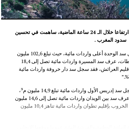
عرفت الموارد المائية بعدد من سدود المملكة ارتفاعا خلال الـ 24 ساعة الماضية، ساهمت في تحسين
سدود المغرب .
وأفاد موقع الماديالنا انه “في إقليم تاونات، سجل سد الوحدة أعلى واردات مائية، حيث تبلغ 102,6 مليون
م³، لترتفع نسبة ملئه إلى 71,4%.،وفي إقليم سطات، عرف سد المسيرة واردات مائية تصل إلى 18,4
 نسبة الملء 13,5%.،أما في إقليم العرائش، فقد سجل سد دار خروفة واردات مائية
وأضاف المصدر نفسه انه “في إقليم تاونات، سجل سد إدريس الأول واردات مائية تبلغ 14,9 مليون م³،
مع بلوغ نسبة الملء 56,2%.،وفي إقليم أزيلال، عرف سد بين الويدان واردات مائية تصل إلى 14,6 مليون
م³، لترتفع نسبة ملئه إلى 36,6%.،كما سجل سد الخروب بإقليم تطوان واردات مائية تناهز 10,4 مليون
المائية الوطنية،والفرشة المئية عموما ووقعها الايجابي