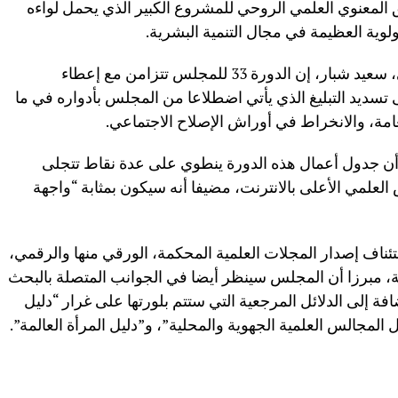
المعنوي العلمي الروحي للمشروع الكبير الذي يحمل لواءه
لوية العظيمة في مجال التنمية البشرية.
وقال الكاتب العام للمجلس العلمي الأعلى، سعيد شبار، إن الدورة 33 للمجلس تتزامن مع إعطاء
تسديد التبليغ الذي يأتي اضطلاعا من المجلس بأدواره في ما
عامة، والانخراط في أوراش الإصلاح الاجتماعي.
ن جدول أعمال هذه الدورة ينطوي على عدة نقاط تتجلى
علمي الأعلى بالانترنت، مضيفا أنه سيكون بمثابة “واجهة
ئناف إصدار المجلات العلمية المحكمة، الورقي منها والرقمي،
ة، مبرزا أن المجلس سينظر أيضا في الجوانب المتصلة بالبحث
ة إلى الدلائل المرجعية التي ستتم بلورتها على غرار “دليل
مجالس العلمية الجهوية والمحلية”، و”دليل المرأة العالمة”.