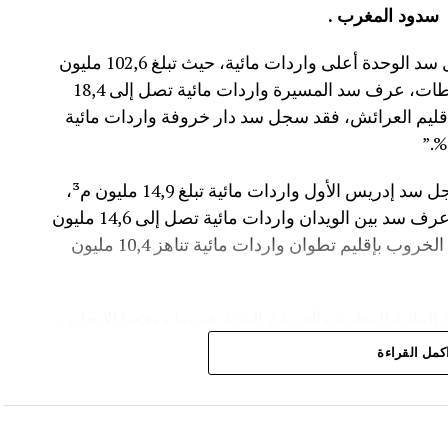
سدود المغرب .
وأفاد موقع الماديالنا انه “في إقليم تاونات، سجل سد الوحدة أعلى واردات مائية، حيث تبلغ 102,6 مليون
م³، لترتفع نسبة ملئه إلى 71,4%.،وفي إقليم سطات، عرف سد المسيرة واردات مائية تصل إلى 18,4
 نسبة الملء 13,5%.،أما في إقليم العرائش، فقد سجل سد دار خروفة واردات مائية
وأضاف المصدر نفسه انه “في إقليم تاونات، سجل سد إدريس الأول واردات مائية تبلغ 14,9 مليون م³،
مع بلوغ نسبة الملء 56,2%.،وفي إقليم أزيلال، عرف سد بين الويدان واردات مائية تصل إلى 14,6 مليون
م³، لترتفع نسبة ملئه إلى 36,6%.،كما سجل سد الخروب بإقليم تطوان واردات مائية تناهز 10,4 مليون
المائية الوطنية،والفرشة المئية عموما ووقعها الايجابي
كمل القراءة