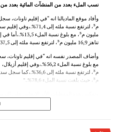
نسب الملء بعدد من المنشآت المائية
بعدد من 
مليون م³، مع بلوغ
تناهز 16,9 مليون م³، لترتفع نسبة ملئه إلى 37,5%.”
م³، حيث بلغت نسبة الملء 78,6%..”
وتعكس هذه المعطيات الأثر الإيجابي على الثروة 
على الفلاحة بعد سنوات الجفاف .
ا