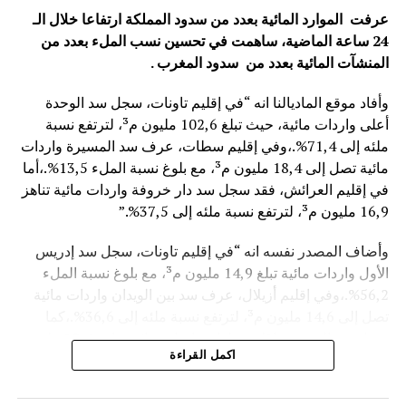
عرفت الموارد المائية بعدد من سدود المملكة ارتفاعا خلال الـ
24 ساعة الماضية، ساهمت في تحسين نسب الملء بعدد من
المنشآت المائية
بعدد من سدود المغرب .
وأفاد موقع الماديالنا انه “في إقليم تاونات، سجل سد الوحدة
أعلى واردات مائية، حيث تبلغ 102,6 مليون م³، لترتفع نسبة
ملئه إلى 71,4%.،وفي إقليم سطات، عرف سد المسيرة واردات
مائية تصل إلى 18,4 مليون م³، مع بلوغ نسبة الملء 13,5%.،أما
في إقليم العرائش، فقد سجل سد دار خروفة واردات مائية تناهز
16,9 مليون م³، لترتفع نسبة ملئه إلى 37,5%.”
وأضاف المصدر نفسه انه “في إقليم تاونات، سجل سد إدريس
الأول واردات مائية تبلغ 14,9 مليون م³، مع بلوغ نسبة الملء
56,2%.،وفي إقليم أزيلال، عرف سد بين الويدان واردات مائية
تصل إلى 14,6 مليون م³، لترتفع نسبة ملئه إلى 36,6%.،كما
سجل سد الخروب بإقليم تطوان واردات مائية تناهز 10,4 مليون
اكمل القراءة
م³، حيث بلغت نسبة الملء 78,6%..”
وتعكس هذه المعطيات الأثر الإيجابي على الثروة المائية