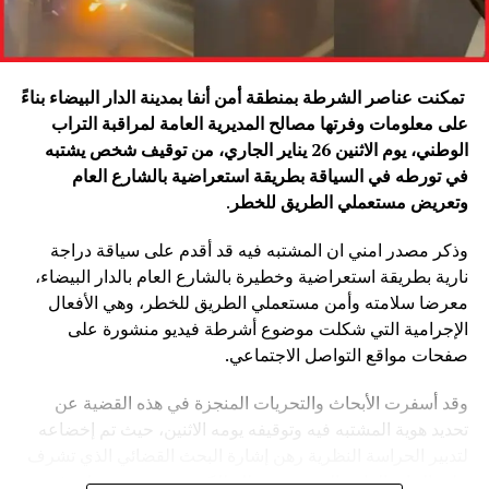
تمكنت عناصر الشرطة بمنطقة أمن أنفا بمدينة الدار البيضاء بناءً
على معلومات وفرتها مصالح المديرية العامة لمراقبة التراب
الوطني، يوم الاثنين 26 يناير الجاري، من توقيف شخص يشتبه
في تورطه في السياقة بطريقة استعراضية بالشارع العام
وتعريض مستعملي الطريق للخطر
.
وذكر مصدر امني ان المشتبه فيه قد أقدم على سياقة دراجة
نارية بطريقة استعراضية وخطيرة بالشارع العام بالدار البيضاء،
معرضا سلامته وأمن مستعملي الطريق للخطر، وهي الأفعال
الإجرامية التي شكلت موضوع أشرطة فيديو منشورة على
صفحات مواقع التواصل الاجتماعي.
وقد أسفرت الأبحاث والتحريات المنجزة في هذه القضية عن
تحديد هوية المشتبه فيه وتوقيفه يومه الاثنين، حيث تم إخضاعه
لتدبير الحراسة النظرية رهن إشارة البحث القضائي الذي تشرف
عليه النيابة العامة المختصة، وذلك للكشف عن جميع ظروف