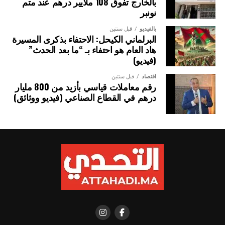
بالخارج تفوق 108 ملايير درهم عند متم
منذ تولي السيد باسيرو ديوماي فاي، رئاسة الجمهورية السنغالية.
نونبر
ويشكل انعقاد الدروة الـ 15 للجنة العليا المختلطة للشراكة
بالفيديو
قبل سنتين
البرلماني الكيحل: الاحتفاء بذكرى المسيرة
المغربية السنغالية، فرصة سانحة لتعزيز التعاون القطاعي بين
هاد العام هو احتفاء بـ “ما بعد الحدث”
البلدين، من خلال إرساء مشاريع مهيكلة في مجالات الفلاحة،
(فيديو)
والطاقة، والتجارة، والاقتصاد الرقمي وغيرها.
اقتصاد
قبل سنتين
رقم معاملات قياسي بأزيد من 800 مليار
درهم في القطاع الصناعي (فيديو ووثائق)