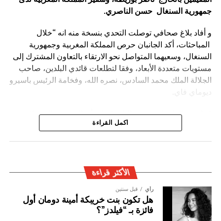
جمهورية السنغال حسن الناصري
.
و أفاد بلاغ صحافي توصلت التحدي بنسخة منه انه “خلال
المباحثات، أكد الجانبان حرص المملكة المغربية وجمهورية
السنغال، وسعيهما المتواصل نحو الارتقاء بالتعاون المشترك إلى
مستويات متعددة الأبعاد، وفقا لتطلعات قائدي البلدين، صاحب
الجلالة الملك محمد السادس، نصره الله، وفخامة الرئيس باسيرو
ديوماي فاي.
كما شدد الطرفان يضيف البلاغ ” على أن المغرب والسنغال
اكمل القراءة
سيظلان وفيّين لروح الأخوة والتضامن والاحترام التي كرسها كل
منهما لفائدة القارة الإفريقية، والتنويه بدور الجالية المغربية
المقيمة في السنغال، والجالية السنغالية المقيمة في المغرب،
في إغناء الشراكة المتميزة بين البلدين.
الأكثر قراءة
رأي
قبل سنتين
هل تكون بنت خريبكة أمينة دومان أول
فائزة بـ “فيلدز”؟