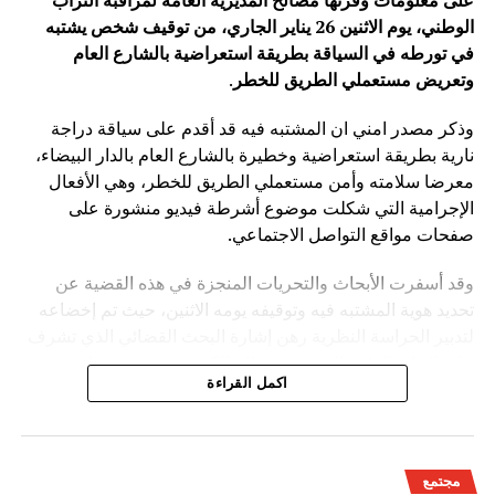
على معلومات وفرتها مصالح المديرية العامة لمراقبة التراب
الوطني، يوم الاثنين 26 يناير الجاري، من توقيف شخص يشتبه
في تورطه في السياقة بطريقة استعراضية بالشارع العام
وتعريض مستعملي الطريق للخطر
.
وذكر مصدر امني ان المشتبه فيه قد أقدم على سياقة دراجة
نارية بطريقة استعراضية وخطيرة بالشارع العام بالدار البيضاء،
معرضا سلامته وأمن مستعملي الطريق للخطر، وهي الأفعال
الإجرامية التي شكلت موضوع أشرطة فيديو منشورة على
صفحات مواقع التواصل الاجتماعي.
وقد أسفرت الأبحاث والتحريات المنجزة في هذه القضية عن
تحديد هوية المشتبه فيه وتوقيفه يومه الاثنين، حيث تم إخضاعه
لتدبير الحراسة النظرية رهن إشارة البحث القضائي الذي تشرف
عليه النيابة العامة المختصة، وذلك للكشف عن جميع ظروف
اكمل القراءة
وملابسات وخلفيات هذه القضية، وكذا تحديد كافة
مجتمع