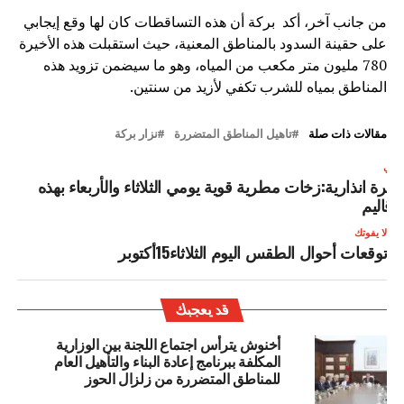
من جانب آخر، أكد بركة أن هذه التساقطات كان لها وقع إيجابي
على حقينة السدود بالمناطق المعنية، حيث استقبلت هذه الأخيرة
780 مليون متر مكعب من المياه، وهو ما سيضمن تزويد هذه
المناطق بمياه للشرب تكفي لأزيد من سنتين.
مقالات ذات صلة
تاهيل المناطق المتضررة
نزار بركة
لتالي
شرة انذارية:زخات مطرية قوية يومي الثلاثاء والأربعاء بهذه
لأقاليم
لا يفوتك
توقعات أحوال الطقس اليوم الثلاثاء15أكتوبر
قد يعجبك
أخنوش يترأس اجتماع اللجنة بين الوزارية
المكلفة ببرنامج إعادة البناء والتأهيل العام
للمناطق المتضررة من زلزال الحوز