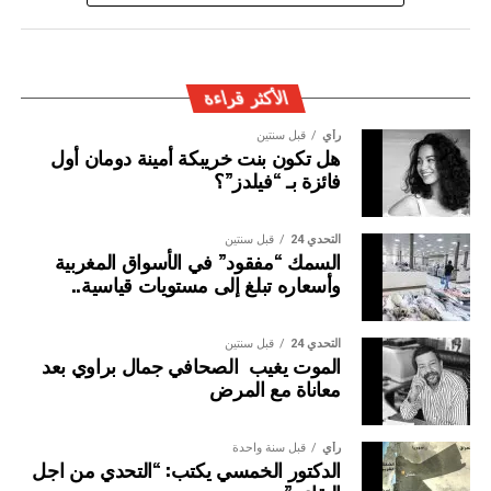
المغربية بتفعيل آليات التعاون الأمني الدولي، خصوصا ملاحقة
وإيقاف الأشخاص المبحوث عنهم على الصعيد الدولي في قضايا
الجريمة العابرة للحدود الوطنية
الأكثر قراءة
رأي
قبل سنتين
هل تكون بنت خريبكة أمينة دومان أول
فائزة بـ “فيلدز”؟
التحدي 24
قبل سنتين
السمك “مفقود” في الأسواق المغربية
وأسعاره تبلغ إلى مستويات قياسية..
التحدي 24
قبل سنتين
الموت يغيب الصحافي جمال براوي بعد
معاناة مع المرض
رأي
قبل سنة واحدة
الدكتور الخمسي يكتب: “التحدي من اجل