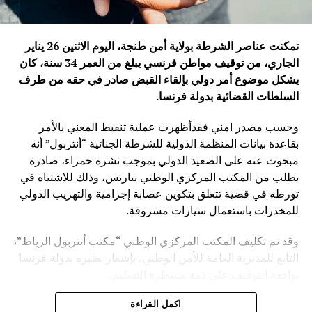
تمكنت عناصر الشرطة بولاية أمن طنجة، اليوم الاثنين 26 يناير
الجاري، من توقيف مواطن فرنسي يبلغ من العمر 34 سنة، كان
يشكل موضوع أمر دولي بإلقاء القبض صادر في حقه من طرف
السلطات القضائية بدولة فرنسا
.
وحسب مصدر امني فقدأظهرت عملية تنقيط المعني بالأمر
بقاعدة بيانات المنظمة الدولية للشرطة الجنائية “أنتربول” أنه
مبحوث عنه على الصعيد الدولي بموجب نشرة حمراء، صادرة
بطلب من المكتب المركزي الوطني بباريس، وذلك للاشتباه في
تورطه في قضية تتعلق بتكوين عصابة إجرامية والتهريب الدولي
للمخدرات باستعمال سيارات مسروقة.
وقد تم تكليف المكتب المركزي الوطني “مكتب أنتربول الرباط”،
التابع للمديرية العامة للأمن الوطني، بإشعار نظيره بدولة فرنسا
بواقعة التوقيف على ذمة مسطرة التسليم.
ويأتي توقيف المشتبه به في سياق التزام المصالح الأمنية
اكمل القراءة