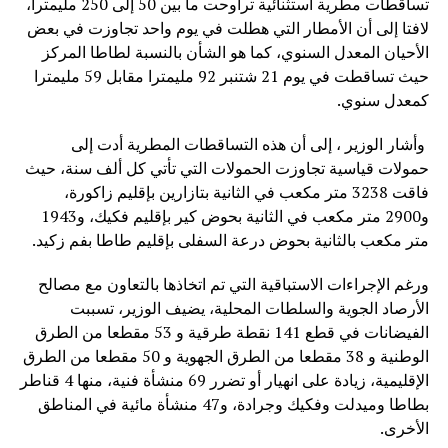
تساقطات مطرية استثنائية تراوحت ما بين 50 إلى 250 مليمترا،
لافتا إلى أن الأمطار التي هطلت في يوم واحد تجاوزت في بعض
الأحيان المعدل السنوي، كما هو الشأن بالنسبة لطاطا المركز
حيث تساقطت في يوم 21 شتنبر 92 مليمترا مقابل 59 مليمترا
كمعدل سنوي.
وأشار الوزير ، إلى أن هذه التساقطات المطرية أدت إلى
حمولات قياسية تجاوزت الحمولات التي تأتي كل ألف سنة، حيث
فاقت 3238 متر مكعب في الثانية بتازارين بإقليم زاكورة،
و2900 متر مكعب في الثانية بحوض كير بإقليم فكيك، و1943
متر مكعب بالثانية بحوض درعة السفلى بإقليم طاطا بفم زكيد.
ورغم الإجراءات الاستباقية التي تم اتخاذها بالتعاون مع مصالح
الأرصاد الجوية والسلطات المحلية، يضيف الوزير، تسببت
الفيضانات في قطع 141 نقطة طرقية و 53 مقطعا من الطرق
الوطنية و 38 مقطعا من الطرق الجهوية و 50 مقطعا من الطرق
الإقليمية، زيادة على انهيار أو تضرر 69 منشأة فنية، منها 4 قناطر
بطاطا وميدلت وفكيك وجرادة، و47 منشأة مائية في المناطق
الأخرى.