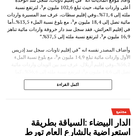
وأفاد موقع الماديالنا انه “في إقليم تاونات، سجل سد الوحدة
أعلى واردات مائية، حيث تبلغ 102,6 مليون م³، لترتفع نسبة
ملئه إلى 71,4%.،وفي إقليم سطات، عرف سد المسيرة واردات
مائية تصل إلى 18,4 مليون م³، مع بلوغ نسبة الملء 13,5%.،أما
في إقليم العرائش، فقد سجل سد دار خروفة واردات مائية تناهز
16,9 مليون م³، لترتفع نسبة ملئه إلى 37,5%.”
وأضاف المصدر نفسه انه “في إقليم تاونات، سجل سد إدريس
الأول واردات مائية تبلغ 14,9 مليون م³، مع بلوغ نسبة الملء
56,2%.،وفي إقليم أزيلال، عرف سد بين الويدان واردات مائية
تصل إلى 14,6 مليون م³، لترتفع نسبة ملئه إلى 36,6%.،كما
سجل سد الخروب بإقليم تطوان واردات مائية تناهز 10,4 مليون
اكمل القراءة
م³، حيث بلغت نسبة الملء 78,6%..”
وتعكس هذه المعطيات الأثر الإيجابي على الثروة المائية
الوطنية،والفرشة المئية عموما ووقعها الايجابي على الفلاحة بعد
مجتمع
سنوات الجفاف .
الدار البيضاء :السياقة بطريقة
استعراضية بالشارع العام تورط