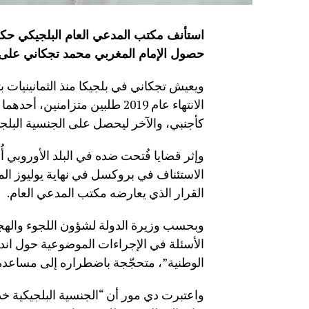
استأنف مكتب المدعي العام البلجيكي حك
حصول الإمام المغربي محمد تجكاني على ا
ويعيش تجكاني في بلجيكا منذ الثمانينيات 
الانتهاء عام 2019 طلبين متزام
كأجنبي، والآخر ليحصل على الجنسية البلجي
وإثر قضايا فُتحت ضده في البلد الأوروبي أ
الاستئناف في بروكسل في نهاية يوليوز الم
القرار الذي يعارضه مكتب المدعي العام.
وبحسب وزيرة الدولة لشؤون اللجوء والهجرة
الأسئلة في الإجراءات الموضوعية حول اند
الوطنية”، متحجّجة باضطراره إلى مساعدة
واعتبرت دي مور أن “الجنسية البلجيكية خدم