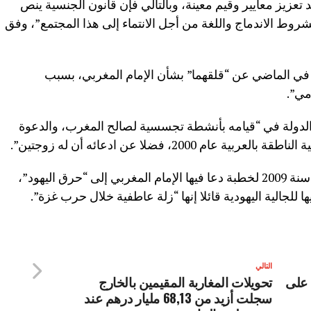
تعزيز معايير وقيم معينة، وبالتالي فإن قانون الجنسية ينص
روط الاندماج واللغة من أجل الانتماء إلى هذا المجتمع”، وفق
ي الماضي عن “قلقهما” بشأن الإمام المغربي، بسبب
مي”.
لدولة في “قيامه بأنشطة تجسسية لصالح المغرب، والدعوة
2000، فضلا عن ادعائه أن له زوجتين”.
وفي عام 2019 ظهر مقطع فيديو يعود إلى سنة 2009 لخطبة دعا فيها الإمام المغربي إلى “حرق اليهود”،
للجالية اليهودية قائلا إنها “زلة عاطفية خلال حرب غزة”.
التالي
 على
تحويلات المغاربة المقيمين بالخارج
سجلت أزيد من 68,13 مليار درهم عند