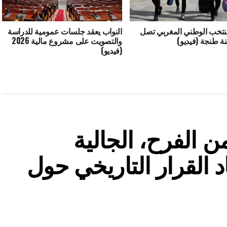
منتخب الوطني المغربي تصل
النواب يعقد جلسات عمومية للدراسة
نة طنجة (فيديو)
والتصويت على مشروع مالية 2026
(فيديو)
 الفرح، الجالية
د القرار التاريخي حول