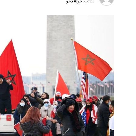
الكاتب:
خولة دحو