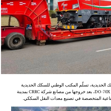
 الحديدية، تسلّم المكتب الوطني للسكك الحديدية
(ONCF) دفعة جديدة من القاطرات من سلسلة DO-70X، بعد خروجها من مصانع شركة CRRC بمدينة