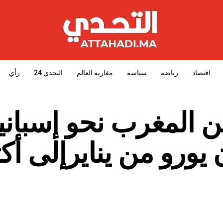
اقتصاد
رياضة
سياسة
مغاربة العالم
التحدي 24
رأي
220 مليون يورو من ينايرإلى أ