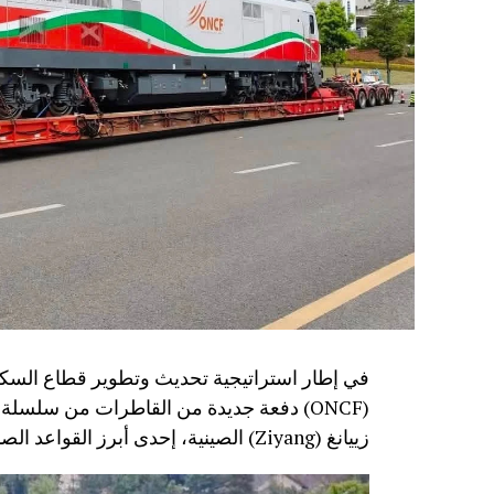
في إطار استراتيجية تحديث وتطوير قطاع السكك
زييانغ (Ziyang) الصينية، إحدى أبرز القواعد الصناعية المتخصصة في تصنيع معدات النقل السككي.