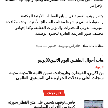
الإجرامي.
وتندرج هذه القضية في سياق العمليات الأمنية المكثفة
والمتواصلة التي تباشرها مختلف المصالح الأمنية، بهدف مكافحة
التهريب الدولي للمخدرات والمؤثرات العقلية، وكذا إجهاض
مختلف صور الجريمة العابرة للحدود الوطنية.
مقالات ذات صلة
اقراص مهلوسة
معبر باب سبتة
لتالي
وقعات أحوال الطقس اليوم الاثنين30يونيو
لا يفوتك
بن اكريرو القنيطرة وتارودانت ضمن قائمة 15مدينة مدينة
سجلت أعلى معدلات للحرارة على المستوى العالمي
قد يعجبك
فاس ..توقيف شخص على متن القطار بحوزته
كمية من الأقراص المهلوسة