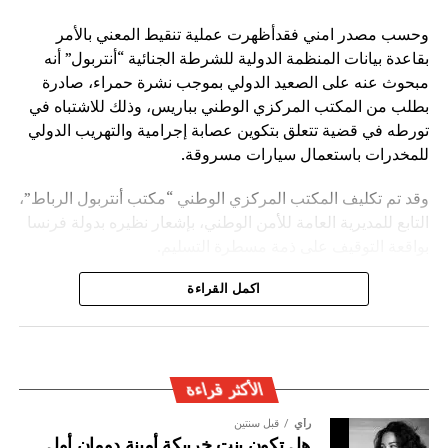
وحسب مصدر امني فقدأظهرت عملية تنقيط المعني بالأمر
بقاعدة بيانات المنظمة الدولية للشرطة الجنائية “أنتربول” أنه
مبحوث عنه على الصعيد الدولي بموجب نشرة حمراء، صادرة
بطلب من المكتب المركزي الوطني بباريس، وذلك للاشتباه في
تورطه في قضية تتعلق بتكوين عصابة إجرامية والتهريب الدولي
للمخدرات باستعمال سيارات مسروقة.
وقد تم تكليف المكتب المركزي الوطني “مكتب أنتربول الرباط”،
التابع للمديرية العامة للأمن الوطني، بإشعار نظيره بدولة فرنسا
بواقعة التوقيف على ذمة مسطرة التسليم.
ويأتي توقيف المشتبه به في سياق التزام المصالح الأمنية
اكمل القراءة
المغربية بتفعيل آليات التعاون الأمني الدولي، خصوصا ملاحقة
وإيقاف الأشخاص المبحوث عنهم على الصعيد الدولي في قضايا
الجريمة العابرة للحدود الوطنية
الأكثر قراءة
رأي
قبل سنتين
هل تكون بنت خريبكة أمينة دومان أول