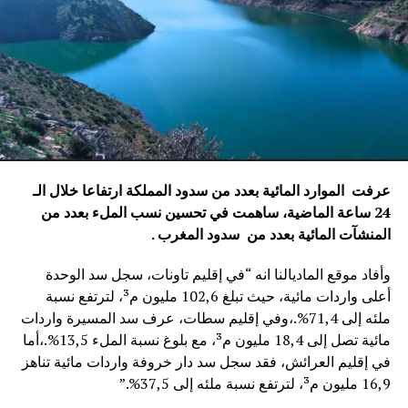
عرفت الموارد المائية بعدد من سدود المملكة ارتفاعا خلال الـ
24 ساعة الماضية، ساهمت في تحسين نسب الملء بعدد من
المنشآت المائية
بعدد من سدود المغرب .
وأفاد موقع الماديالنا انه “في إقليم تاونات، سجل سد الوحدة
أعلى واردات مائية، حيث تبلغ 102,6 مليون م³، لترتفع نسبة
ملئه إلى 71,4%.،وفي إقليم سطات، عرف سد المسيرة واردات
مائية تصل إلى 18,4 مليون م³، مع بلوغ نسبة الملء 13,5%.،أما
في إقليم العرائش، فقد سجل سد دار خروفة واردات مائية تناهز
16,9 مليون م³، لترتفع نسبة ملئه إلى 37,5%.”