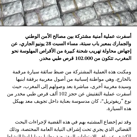
أسفرت عملية أمنية مشتركة بين مصالح الأمن الوطني
والجمارك بمعبر باب سبتة، مساء السبت 28 يونيو الجاري، عن
إجهاض محاولة تهريب شحنة كبيرة من الأقراص المهلوسة نحو
المغرب، تتكون من 102.000 قرص طبي مخدر
.
ومكنت هذه العملية المشتركة من ضبط سائقة سيارة مرقمة
بالخارج، وهي مواطنة إسبانية من أصول مغربية برفقة ابنيها
وسيدة مغربية أخرى، مباشرة بعد وصولهم إلى المغرب، حيث
أسفرت عملية التفتيش عن حجز 102 ألف قرص طبي مخدر من
نوع “ريفوتريل”، كان مدسوسة بعناية داخل تجويف معد بهيكل
هذه السيارة.
وقد تم إخضاع المشتبه بهم في هذه القضية لإجراءات البحث
القضائي الذي يجري تحت إشراف النيابة العامة المختصة، وذلك
للكشف عن باقي الامتدادات المفترضة وطنيا ودوليا لهذا النشاط