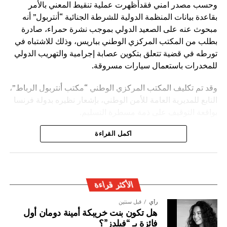
وحسب مصدر امني فقدأظهرت عملية تنقيط المعني بالأمر
بقاعدة بيانات المنظمة الدولية للشرطة الجنائية “أنتربول” أنه
مبحوث عنه على الصعيد الدولي بموجب نشرة حمراء، صادرة
بطلب من المكتب المركزي الوطني بباريس، وذلك للاشتباه في
تورطه في قضية تتعلق بتكوين عصابة إجرامية والتهريب الدولي
للمخدرات باستعمال سيارات مسروقة.
وقد تم تكليف المكتب المركزي الوطني “مكتب أنتربول الرباط”،
التابع للمديرية العامة للأمن الوطني، بإشعار نظيره بدولة فرنسا
بواقعة التوقيف على ذمة مسطرة التسليم.
ويأتي توقيف المشتبه به في سياق التزام المصالح الأمنية
اكمل القراءة
المغربية بتفعيل آليات التعاون الأمني الدولي، خصوصا ملاحقة
وإيقاف الأشخاص المبحوث عنهم على الصعيد الدولي في قضايا
الجريمة العابرة للحدود الوطنية
الأكثر قراءة
رأي
قبل سنتين
هل تكون بنت خريبكة أمينة دومان أول
فائزة بـ “فيلدز”؟