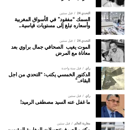
التحدي 24
قبل سنتين
السمك “مفقود” في الأسواق المغربية
وأسعاره تبلغ إلى مستويات قياسية..
التحدي 24
قبل سنتين
الموت يغيب الصحافي جمال براوي بعد
معاناة مع المرض
رأي
قبل سنة واحدة
الدكتور الخمسي يكتب: “التحدي من اجل
البقاء..”
رأي
قبل سنتين
ما غفل عنه السيد مصطفى الرميد!
مغاربة العالم
قبل سنتين
مكتب الصرف:تحويلات المغاربة المقيمين