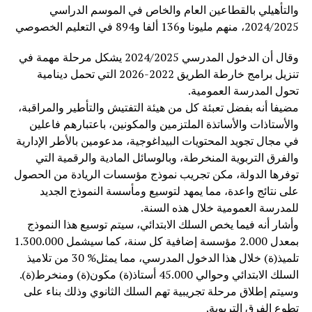
والتأهيلي بالقطاعين العام والخاص في الموسم الدراسي
2024/2025، منهم مليونا و136 ألفا و894 في التعليم الخصوصي
وقال أن الدخول المدرسي 2024/2025 يشكل مرحلة مهمة في
تنزيل برامج خارطة الطريق 2022-2026 التي تحمل دينامية
تحول المدرسة العمومية.
مضيفا أنه بفضل تعبئة كل من هيئة التفتيش والتأطير والمراقبة،
والأستاذات والأساتذة الملتزمين والمكونين، باعتبارهم فاعلين
في مجال تجويد المحتويات البيداغوجية، مدعومين بالأطر الإدارية
والفرق التربوية المنخرطة، وبالوسائل المادية والرقمية التي
توفرها الدولة، مكن تجريب نموذج مؤسسات الريادة من الحصول
على نتائج واعدة، مما يمهد لتوسيع ومأسسة النموذج الجديد
للمدرسة العمومية خلال هذه السنة.
وأشار أنه فيما يخص السلك الابتدائي، سيتم توسيع هذا النموذج
بمعدل 2.000 مؤسسة إضافية كل سنة، كما سيشمل 1.300.000
تلميذ(ة) خلال هذا الدخول المدرسي، مما يمثل% 30 من تلاميذ
السلك الابتدائي وحوالي 45.000 أستاذ(ة) مكون(ة) ومنخرط(ة).
وسيتم إطلاق مرحلة تجريبية تهم السلك الثانوي وذلك بناء على
تطوع الفرق التربوية.