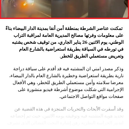
تمكنت عناصر الشرطة بمنطقة أمن أنفا بمدينة الدار البيضاء بناءً
على معلومات وفرتها مصالح المديرية العامة لمراقبة التراب
الوطني، يوم الاثنين 26 يناير الجاري، من توقيف شخص يشتبه
في تورطه في السياقة بطريقة استعراضية بالشارع العام
وتعريض مستعملي الطريق للخطر
.
وذكر مصدر امني ان المشتبه فيه قد أقدم على سياقة دراجة
نارية بطريقة استعراضية وخطيرة بالشارع العام بالدار البيضاء،
معرضا سلامته وأمن مستعملي الطريق للخطر، وهي الأفعال
الإجرامية التي شكلت موضوع أشرطة فيديو منشورة على
صفحات مواقع التواصل الاجتماعي.
وقد أسفرت الأبحاث والتحريات المنجزة في هذه القضية عن
تحديد هوية المشتبه فيه وتوقيفه يومه الاثنين، حيث تم إخضاعه
لتدبير الحراسة النظرية رهن إشارة البحث القضائي الذي تشرف