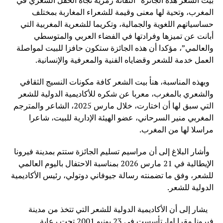
بيت الشعر هذه الجائزة “التفاتة رمزية تجاه الحقل الشعري في
المغرب، وتحية لها معنى وقيمة للشعراء المغاربة بمختلف
حساسياتهم اللغوية والجمالية، وتكريما للشعرية المغربية التي
أبانت عن تميزها وفرادتها في الفضاء العربي والمتوسطي
والعالمي”، مؤكدا أن هذه الجائزة ستكون حافزا للبيت لمواصلة
العمل خدمة للشعر وقضاياه الفنية والمعرفية والإنسانية.
وبهذه المناسبة، هنأ بيت الشعر كافة مكونات النسيج الثقافي
والشعري بالمغرب، معربا عن شكره للأكاديمية الدولية للشعر
التي سبق لها أن اختارت، خلال مارس 2025، الشاعر والمترجم
المغربي منير السرحاني، عضو الهيئة الإدارية للبيت، شاعرا
مراسلا لها من المغرب.
وأشار البلاغ إلى أن مراسيم تسليم الجائزة ستتم بمدينة فيرونا
الإيطالية في 21 مارس 2026 بمناسبة الاحتفال باليوم العالمي
للشعر، وفق ما تضمنته رسالة جيوفاني دوتولي، رئيس الأكاديمية
الدولية للشعر.
يشار إلى أن الأكاديمية الدولية للشعر التي تتخذ من مدينة
فيرونا مقرا لها، تأسست في 23 يونيو 2001 تحت رعاية