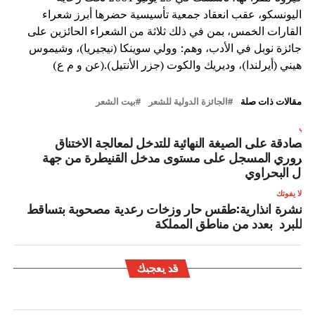
اليونسكو، عقب انعقاد جمعية تأسيسية حضرها أبرز شعراء
القارات الخمس، بمن في ذلك ثلاثة من الشعراء الحائزين على
جائزة نوبل في الأدب، وهم: وولي سوينكا (نيجيريا)، وشيموس
هيني (أيرلندا)، وديريك والكوت (جزر الأنتيل).(عن و م ع)
مقالات ذات صلة
الجائزة الدولية للشعر
بيت الشعر
لتالي
لمصادقة على الصيغة النهائية للتدخل لمعالجة الاختناق
لمروري المسجل على مستوى مدخل القنيطرة من جهة
لال البحراوي
لا يفوتك
نشرة انذارية:طقس حار وزخات رعدية مصحوبة بتساقط
للبرد بعدد من مناطق المملكة
قد يعجبك