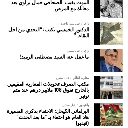
الموت يغيب الصحافي جمال براوي بعد
معاناة مع المرض
رأي
قبل سنة واحدة
الدكتور الخمسي يكتب: “التحدي من اجل
البقاء..”
رأي
قبل سنتين
ما غفل عنه السيد مصطفى الرميد!
مغاربة العالم
قبل سنتين
مكتب الصرف:تحويلات المغاربة المقيمين
بالخارج تفوق 108 ملايير درهم عند متم
نونبر
بالفيديو
قبل سنتين
البرلماني الكيحل: الاحتفاء بذكرى المسيرة
هاد العام هو احتفاء بـ “ما بعد الحدث”
(فيديو)