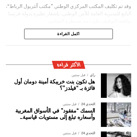
وقد تم تكليف المكتب المركزي الوطني “مكتب أنتربول الرباط”،
التابع للمديرية العامة للأمن الوطني، بإشعار نظيره بدولة فرنسا
بواقعة التوقيف على ذمة مسطرة التسليم.
ويأتي توقيف المشتبه به في سياق التزام المصالح الأمنية
اكمل القراءة
المغربية بتفعيل آليات التعاون الأمني الدولي، خصوصا ملاحقة
وإيقاف الأشخاص المبحوث عنهم على الصعيد الدولي في قضايا
الجريمة العابرة للحدود الوطنية
الأكثر قراءة
رأي
قبل سنتين
هل تكون بنت خريبكة أمينة دومان أول
فائزة بـ “فيلدز”؟
التحدي 24
قبل سنتين
السمك “مفقود” في الأسواق المغربية
وأسعاره تبلغ إلى مستويات قياسية..
التحدي 24
قبل سنتين