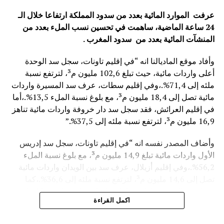
عرفت الموارد المائية بعدد من سدود المملكة ارتفاعا خلال الـ
24 ساعة الماضية، ساهمت في تحسين نسب الملء بعدد من
المنشآت المائية
بعدد من سدود المغرب .
وأفاد موقع الماديالنا انه “في إقليم تاونات، سجل سد الوحدة
أعلى واردات مائية، حيث تبلغ 102,6 مليون م³، لترتفع نسبة
ملئه إلى 71,4%.،وفي إقليم سطات، عرف سد المسيرة واردات
مائية تصل إلى 18,4 مليون م³، مع بلوغ نسبة الملء 13,5%.،أما
في إقليم العرائش، فقد سجل سد دار خروفة واردات مائية تناهز
16,9 مليون م³، لترتفع نسبة ملئه إلى 37,5%.”
وأضاف المصدر نفسه انه “في إقليم تاونات، سجل سد إدريس
الأول واردات مائية تبلغ 14,9 مليون م³، مع بلوغ نسبة الملء
56,2%.،وفي إقليم أزيلال، عرف سد بين الويدان واردات مائية
تصل إلى 14,6 مليون م³، لترتفع نسبة ملئه إلى 36,6%.،كما
سجل سد الخروب بإقليم تطوان واردات مائية تناهز 10,4 مليون
اكمل القراءة
م³، حيث بلغت نسبة الملء 78,6%..”