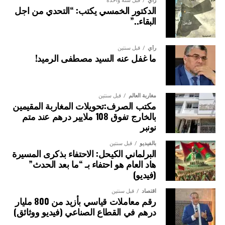
رأي
قبل سنة واحدة
الدكتور الخمسي يكتب: “التحدي من اجل
وقد تم إعداد الاتفاق بقيادة منظمة الأغذية والزراعة للأمم
البقاء..”
المتحدة (الفاو)، ويُعتبر من أهم المعاهدات الدولية في مجال
حوكمة مصايد الأسماك البحرية. ويهدف إلى منع دخول المنتجات
رأي
قبل سنتين
السمكية الناتجة عن الصيد غير القانوني إلى الأسواق عبر الموانئ
ما غفل عنه السيد مصطفى الرميد!
من خلال التطبيق الفعّال لتدابير دولة الميناء، بما يضمن
المحافظة طويلة الأمد على الموارد البحرية الحية والنظم البيئية
البحرية واستغلالها بصورة مستدامة.
مغاربة العالم
قبل سنتين
مكتب الصرف:تحويلات المغاربة المقيمين
ويضم الاتفاق حالياً 85 طرفاً متعاقداً، يشملون 111 دولة، وهو ما
بالخارج تفوق 108 ملايير درهم عند متم
يمثل نحو ثلاثة أرباع الدول الساحلية في العالم.
نونبر
بالفيديو
قبل سنتين
الصورة: ميناء صيد بمدينة هايكو، الصين — المصدر: ويكيميديا كومنز (المُلك
البرلماني الكيحل: الاحتفاء بذكرى المسيرة
العام CC0).
هاد العام هو احتفاء بـ “ما بعد الحدث”
(فيديو)
اقتصاد
قبل سنتين
رقم معاملات قياسي بأزيد من 800 مليار
درهم في القطاع الصناعي (فيديو ووثائق)