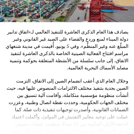
أكد أنها تقوم على مبدأ “الربح المشترك” وليس الهيمنة، موضحاً
أن فلسفة الحزام والطريق تعتمد على بناء شراكات طويلة الأمد
تقوم على التنمية المشتركة واحترام خصوصية الدول.
وأضاف أن الصين من خلال هذه المبادرة تسعى إلى تقديم نموذج
يصادف هذا العام الذكرى العاشرة للتنفيذ العالمي لـ«اتفاق تدابير
جديد في العلاقات الدولية يقوم على التكامل الاقتصادي بدل
دولة الميناء لمنع وردع والقضاء على الصيد غير القانوني وغير
الصراع الجيوسياسي.
المبلّغ عنه وغير المنظَّم». وفي 5 يونيو، أُقيمت في مدينة شنغهاي
مراسم افتتاح الفعالية الصينية الخاصة بالذكرى العاشرة لتنفيذ
ورغم النجاحات المسجلة، توقف المحاضر عند مجموعة من
الاتفاق، إلى جانب سلسلة من الأنشطة المتعلقة بحوكمة وتنمية
التحديات التي تواجه المبادرة، من أبرزها:
مصايد الأسماك البحرية العالمية.
اختلاف القدرات الاقتصادية بين الدول المشاركة
وخلال العام الذي أعقب انضمام الصين إلى الاتفاق، التزمت
الصين بجدية بتنفيذ مختلف الالتزامات المنصوص عليها فيه، حيث
مخاطر التمويل والديون في بعض المشاريع
أنشأت منظومة مؤسسية متكاملة، وأقامت آلية تنسيق بين
تفاوت مستويات الحوكمة والتنفيذ
مختلف الجهات الحكومية، وحددت نقطة اتصال وطنية، وعززت
التأثيرات الجيوسياسية العالمية المتغيرة
الضمانات القانونية، وأصدرت توجيهات تنفيذية ذات صلة. كما
عملت على توحيد معايير التفتيش في الموانئ، وأكملت اعتماد
وأكد أن معالجة هذه التحديات تتطلب مزيداً من الشفافية
الدفعة الأولى المكونة من 23 ميناءً، ونظمت عمليات تفتيش
والتنسيق الدولي، إضافة إلى تطوير آليات تمويل أكثر مرونة
لسفن الصيد الأجنبية وفق تدابير دولة الميناء، إضافة إلى توجيه