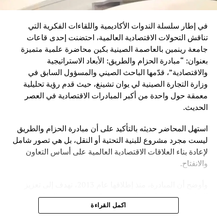
في إطار سلسلة الندوات الأكاديمية واللقاءات الفكرية التي
تناقش التحولات الاقتصادية العالمية، احتضنت إحدى قاعات
جامعة رينمين بالعاصمة الصينية بكين محاضرة علمية متميزة
بعنوان: “مبادرة الحزام والطريق: الأبعاد الاستراتيجية
والاقتصادية”، قدّمها الباحث الصيني والمسؤول السابق في
وزارة التجارة الصينية لي يوان تشينغ، حيث قدم رؤية تحليلية
معمقة حول واحدة من أكبر المبادرات الاقتصادية في العصر
الحديث.
استهل المحاضر حديثه بالتأكيد على أن مبادرة الحزام والطريق
ليست مجرد مشروع للبنية التحتية أو النقل، بل هي تصور شامل
لإعادة بناء العلاقات الاقتصادية العالمية على أساس التعاون
والانفتاح.
وأوضح أن المبادرة، منذ إطلاقها عام 2013، تهدف إلى تعزيز
الترابط بين القارات الثلاث عبر شبكة واسعة من الموانئ
اكمل القراءة
والسكك الحديدية والطرق البرية والممرات البحرية، إضافة إلى