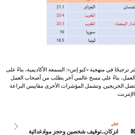
 ترجيحًا في منهجية «كيو إس»: السمعة الأكاديمية، بناءً على
لعمل، بناءً على مسح عالمي آخر يطلب من أصحاب العمل
 أفضل الخريجين. وتشمل المؤشرات الأخرى مقاييس البراعة
الإنترنت
التالي
يد من 23 ألف و800
انزكان..توقيف شخصين وحجز موادغدائية