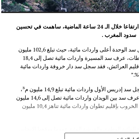
عرفت الموارد المائية بعدد من سدود المملكة ارتفاعا خلال الـ 24 ساعة الماضية، ساهمت في تحسين
سدود المغرب .
وأفاد موقع الماديالنا انه “في إقليم تاونات، سجل سد الوحدة أعلى واردات مائية، حيث تبلغ 102,6 مليون
م³، لترتفع نسبة ملئه إلى 71,4%.،وفي إقليم سطات، عرف سد المسيرة واردات مائية تصل إلى 18,4
 نسبة الملء 13,5%.،أما في إقليم العرائش، فقد سجل سد دار خروفة واردات مائية
وأضاف المصدر نفسه انه “في إقليم تاونات، سجل سد إدريس الأول واردات مائية تبلغ 14,9 مليون م³،
مع بلوغ نسبة الملء 56,2%.،وفي إقليم أزيلال، عرف سد بين الويدان واردات مائية تصل إلى 14,6 مليون
م³، لترتفع نسبة ملئه إلى 36,6%.،كما سجل سد الخروب بإقليم تطوان واردات مائية تناهز 10,4 مليون
المائية الوطنية،والفرشة المئية عموما ووقعها الايجابي