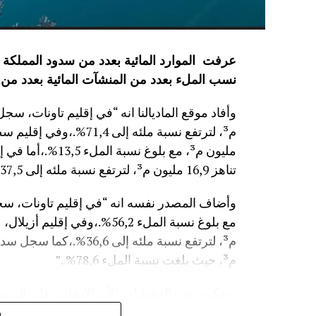
نسب الملء بعدد من المنشآت المائية
بعدد من 
مليون م³، مع بلوغ
تناهز 16,9 مليون م³، لترتفع نسبة ملئه إلى 37,5%.”
م³، حيث بلغت نسبة الملء 78,6%..”
وتعكس هذه المعطيات الأثر الإيجابي على الثروة 
على الفلاحة بعد سنوات الجفاف .