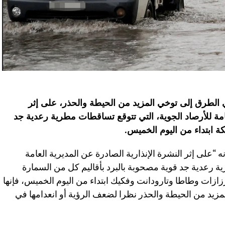
 الطرق إلى توخي المزيد من الحيطة والحذر، على إثر
عامة للأرصاد الجوية، التي تتوقع تساﻗﻄﺎﺕ مطرية رعدية جد
كة ابتداء من اليوم الخميس
.
“على إثر النشرة الإنذارية الصادرة عن المديرية العامة
ة رعدية جد قوية مصحوبة بالبرد بأقاليم كل من ﺍﻟﺴﻤﺎﺭﺓ
ﺯﺍﺯﺍﺕ ﻭﻃﺎطا وﺗﺎﺭﻭﺩﺍﻧﺖ وﻓﻜﻴﻚ ابتداء من اليوم الخميس، فإنها
زيد من الحيطة والحذر نظرا لضعف الرؤية أو انعدامها في