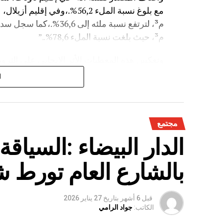
م³، حيث بلغت نسبة الملء 78,6%..”
وتعكس هذه المعطيات الأثر الإيجابي على الثروة 
على الفلاحة بعد سنوات الجفاف .
ا
مجتمع
الدار البيضاء :السياق
بالشارع العام تورط 
قبل 6 أشهر
بتاريخ
27 يناير 2026
الكاتب:
جواد الرامي