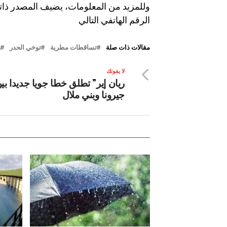
وللمزيد من المعلومات، يضيف المصدر ذاته
الرقم الهاتفي التالي
مقالات ذات صلة
تساقطات مطرية
توخي الحدر
و
لا يفوتك
ريان إير” تطلق خطا جويا جديدا بي
جيرونا وبني ملال