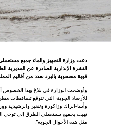
دعت وزارة التجهيز والماء جميع مستعملي
النشرة الإنذارية الصادرة عن المديرية ال
قوية مصحوبة بالبرد بعدد من أقاليم الممل
وأوضحت الوزارة في بلاغ بهذا الخصوص أنه 
للأرصاد الجوية، التي تتوقع تساﻗﻄﺎﺕ مطري
وﺃﺳﺎ-ﺍﻟﺰﺍﻙ وﺯﺍﻛﻮﺭﺓ وﺗﻨﻐﻴﺮ وﺍﻟﺮﺷﻴﺪﻳﺔ وﻭﺭ
تهيب بجميع مستعملي الطرق إلى توخي الم
مثل هذه الأحوال الجوية”.