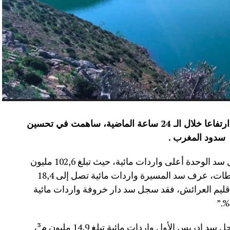
عرفت الموارد المائية بعدد من سدود المملكة ارتفاعا خلال الـ 24 ساعة الماضية، ساهمت في تحسين
سدود المغرب .
وأفاد موقع الماديالنا انه “في إقليم تاونات، سجل سد الوحدة أعلى واردات مائية، حيث تبلغ 102,6 مليون
م³، لترتفع نسبة ملئه إلى 71,4%.،وفي إقليم سطات، عرف سد المسيرة واردات مائية تصل إلى 18,4
 نسبة الملء 13,5%.،أما في إقليم العرائش، فقد سجل سد دار خروفة واردات مائية
وأضاف المصدر نفسه انه “في إقليم تاونات، سجل سد إدريس الأول واردات مائية تبلغ 14,9 مليون م³،