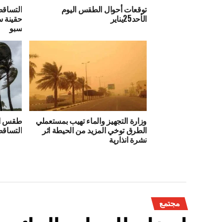
توقعات أحوال الطقس اليوم
التساقط
الأحد25يناير
حقينة س
سبو
وزارة التجهيز والماء تهيب بمستعملي
طقس ال
الطرق توخي المزيد من الحيطة اثر
التساقط
نشرة انذارية
مجتمع