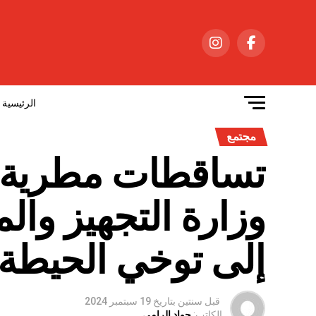
الرئيسية
مجتمع
تساﻗﻄﺎﺕ مطرية رع
وزارة التجهيز وا
إلى توخي الحيطة 
قبل سنتين
بتاريخ
19 سبتمبر 2024
الكاتب:
جواد الرامي