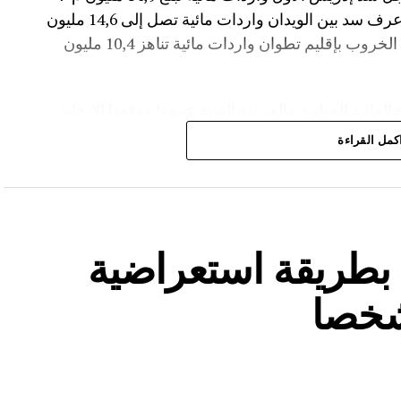
مع بلوغ نسبة الملء 56,2%.،وفي إقليم أزيلال، عرف سد بين الويدان واردات مائية تصل إلى 14,6 مليون
م³، لترتفع نسبة ملئه إلى 36,6%.،كما سجل سد الخروب بإقليم تطوان واردات مائية تناهز 10,4 مليون
المائية الوطنية،والفرشة المئية عموما ووقعها الايجابي
كمل القراءة
ة بطريقة استعراضية
شخصا