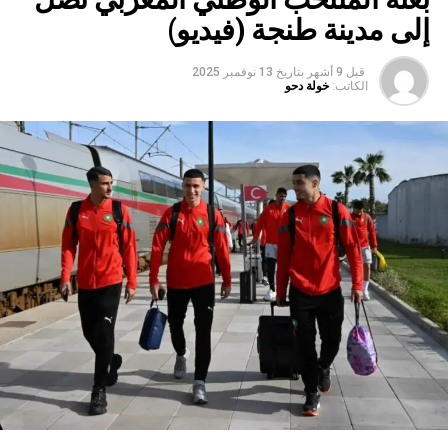
إلى مدينة طنجة (فيديو)
قبل 9 أشهر
بتاريخ
13 نوفمبر 2025
الكاتب:
خولة دحو
وقد عرف الجمع العام، حسب ذات المصدر، تنظيم حفل تكريم
للسيد فيليزار ديريك، رئيس الفيدرالية الصربية، الذي وافته المنية
مؤخرا، إشادة بانخراطه القوي إزاء الرياضة في المقاولة عبر
العالم؛ليتداول الجمع العام بعد ذلك، سير التحضيرات للألعاب
العالمية لرياضة المقاولة لسنة 2026، المقرر تنظيمها في
مدينة فريدريكسهاون بالدانمارك؛ كما وقع الـاختيار على
مدينة مالقة لاحتضان الألعاب العالمية لرياضة المقاولة لسنة
2030؛إلى جانب تقديم عرض حول الإعداد لتنظيم ألعاب
الرياضات الشتوية للمقاولات الأوروبية لعام 2026 في
مدينة جاقة (Jaca)؛ وتعيين السيد مارك مارلو، رئيس جمعية
الرياضة للموظفين في مالطا (MESA)، عضوا في لجنة المراقبة
لدى الفيدرالية العالمية للرياضة في المقاولة (WFCS)
؛
مع إعداد
مشروع “تحرك في العمل”، الذي يشارك في تمويله