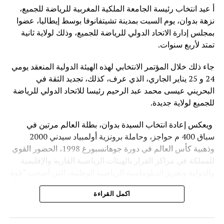
أ عيد انتخاب رئيسة الجامعة الملكية المغربية للرياضة للجميع،
نزهة بدوان، يوم السبت بمدينة تشيتفانوفا بوسط إيطاليا، عضوا
بمجلس إدارة الاتحاد الدولي للرياضة للجميع، وذلك لولاية ثانية
تمتد لأربع سنوات.
جاء ذلك خلال المؤتمر الانتخابي لهذه الهيئة الدولية المنعقد يومي
24 و 25 يناير الجاري، الذي عرف، كذلك، تجديد الثقة في
البحريني عيسى محمد عبد الرحيم رئيسا للاتحاد الدولي للرياضة
للجميع لولاية جديدة.
ويعكس إعادة انتخاب السيدة بدوان، بطلة العالم مرتين في
سباق 400 م حواجز، وحاملة برونزية أولمبياد سيدني 2000
وذهبية كأس العالم في دورة جوهانسبورغ 1998، الحضور القوي
للمملكة في مراكز القرار بالهيئات الرياضية القارية والإقليمية
والدولية وتعزيز الدبلوماسية الرياضية الوطنية، التي أضحت “قوة
ناعمة” تكرس إشعاع المملكة.
اكمل القراءة
وعرفت أشغال الجمعية العمومية غير العادية والمؤتمر الانتخابي
لهذه الهيئة الرياضية الدولية مشاركة 101 عضوا يمثلون 35 دولة