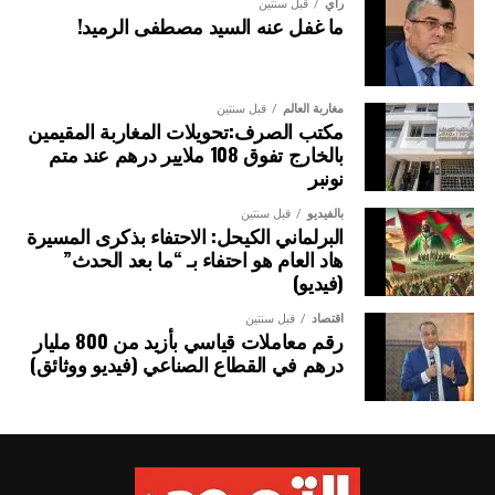
رأي
قبل سنتين
ما غفل عنه السيد مصطفى الرميد!
مغاربة العالم
قبل سنتين
مكتب الصرف:تحويلات المغاربة المقيمين
بالخارج تفوق 108 ملايير درهم عند متم
نونبر
بالفيديو
قبل سنتين
البرلماني الكيحل: الاحتفاء بذكرى المسيرة
هاد العام هو احتفاء بـ “ما بعد الحدث”
(فيديو)
اقتصاد
قبل سنتين
رقم معاملات قياسي بأزيد من 800 مليار
درهم في القطاع الصناعي (فيديو ووثائق)