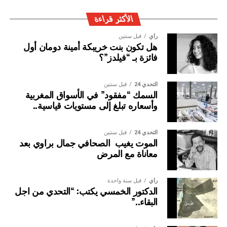
ويتولى تسيير جمعية تشجيع الرياضة في المقاولة بالمغرب
الأكثر قراءة
مكتب مؤلف من ثمانية أعضاء مؤسسين، هم: الاتحاد العام
رأي
قبل سنتين
لمقاولات المغرب، الصندوق التعاضدي المهني المغربي،
هل تكون بنت خريبكة أمينة دومان أول
الفيدرالية المغربية للإعلام، الجمعية المغربية للرياضة والتنمية،
فائزة بـ “فيلدز”؟
البنك المغربي للتجارة والصناعة، الغرفة الفرنسية للتجارة
والصناعة بالمغرب.
التحدي 24
قبل سنتين
السمك “مفقود” في الأسواق المغربية
ويضم المكتب المسير ثلاثة نواب للرئيس، هم: السيدة نوال
وأسعاره تبلغ إلى مستويات قياسية..
المتوكل؛والسيد كمال لحلو؛ والسيد عبد العزيز العلوي.
التحدي 24
قبل سنتين
الموت يغيب الصحافي جمال براوي بعد
معاناة مع المرض
رأي
قبل سنة واحدة
الدكتور الخمسي يكتب: “التحدي من اجل
البقاء..”