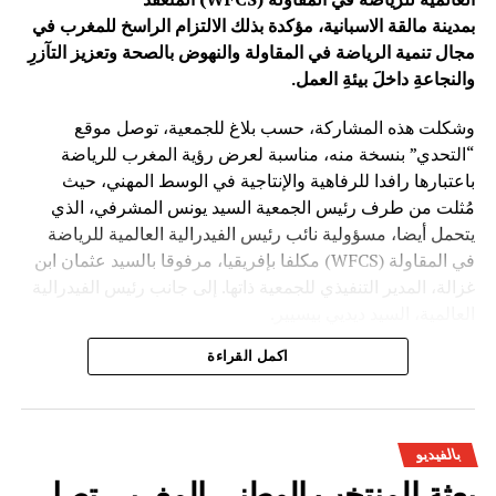
بمدينة مالقة الاسبانية، مؤكدة بذلك الالتزام الراسخ للمغرب في
مجال تنمية الرياضة في المقاولة والنهوض بالصحة وتعزيز التآزرِ
والنجاعةِ داخلَ بيئةِ العمل.
وشكلت هذه المشاركة، حسب بلاغ للجمعية، توصل موقع
“التحدي” بنسخة منه، مناسبة لعرض رؤية المغرب للرياضة
باعتبارها رافدا للرفاهية والإنتاجية في الوسط المهني، حيث
مُثلت من طرف رئيس الجمعية السيد يونس المشرفي، الذي
يتحمل أيضا، مسؤولية نائب رئيس الفيدرالية العالمية للرياضة
في المقاولة (WFCS) مكلفا بإفريقيا، مرفوقا بالسيد عثمان ابن
غزالة، المدير التنفيذي للجمعية ذاتها. إلى جانب رئيس الفيدرالية
العالمية، السيد ديديي بيسيير.
اكمل القراءة
بالفيديو
بعثة المنتخب الوطني المغربي تصل