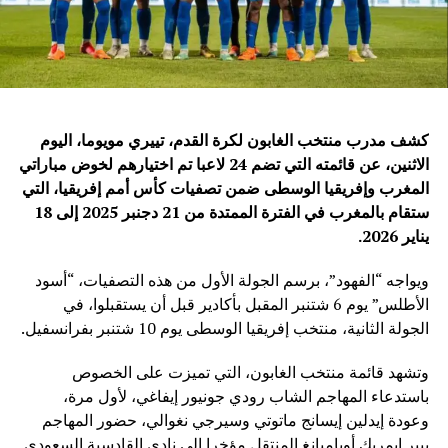
كشف مدرب منتخب الغابون لكرة القدم، تييري مويوما، اليوم
الاثنين، عن قائمته التي تضم 24 لاعبا تم اختيارهم لخوض مباراتي
المغرب وإفريقيا الوسطى ضمن تصفيات كأس أمم إفريقيا، التي
ستقام بالمغرب في الفترة الممتدة من 21 دجنبر 2025 إلى 18
يناير 2026
.
ويواجه “الفهود”، برسم الجولة الأول من هذه التصفيات، “أسود
الأطلس” يوم 6 شتنبر المقبل بأكادير قبل أن يستقبلوا، في
الجولة الثانية، منتخب إفريقيا الوسطى يوم 10 شتنبر بفرانسفيل.
وتشهد قائمة منتخب الغابون، التي تميزت على الخصوص
باستدعاء المهاجم الشاب رودي جونيور إيفاغي، لأول مرة،
وعودة إيدلين إيسانج ماتوتي وسيرجي نغوالي، حضور المهاجم
بيير إيمريك أوباميانغ المنتقل مؤخرا إلى نادي القادسية السعودي.