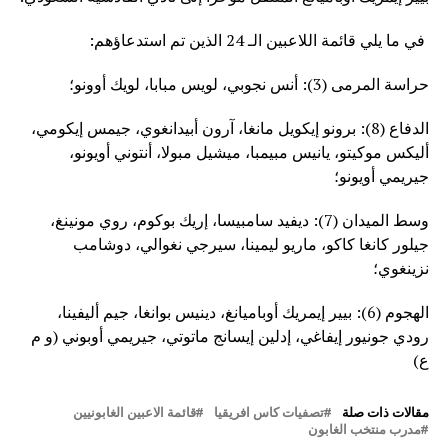
في ما يلي قائمة اللاعبين الـ 24 الذين تم استدعاؤهم:
حراسة المرمى (3): أنس نجوبي، لويس مبابا، لويك أوونو؛
الدفاع (8): برونو إيكويل مانغا، آرون أبيدانغوي، جيمس إيكومي،
أليكس موكيتو، يانيس مبيمبا، ميشيل مبولا، أنتوني أويونو،
جيريمي أويونو؛
وسط الميدان (7): ديفيد سامبيسا، إريك بوكوم، روي مونينغ،
جيلور كانغا كاكو، ماريو ليمينا، سيرجي نغوالي، دوشامب
نزينغوي؛
الهجوم (6): بيير إيمريك أوباميانغ، دينيس بوانغا، جيم أليفينا،
رودي جونيور إيفاغي، إدلين إيسانج ماتوتي، جيريمي أوبوني (و م
ع)
مقالات ذات صلة
تصفيات كاس افريقيا
قائمة الاعبين الغابونيين
مدرب منتخب الغابون