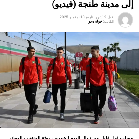
إلى مدينة طنجة (فيديو)
قبل 9 أشهر
بتاريخ
13 نوفمبر 2025
الكاتب:
خولة دحو
وقد عرف الجمع العام، حسب ذات المصدر، تنظيم حفل تكريم
للسيد فيليزار ديريك، رئيس الفيدرالية الصربية، الذي وافته المنية
مؤخرا، إشادة بانخراطه القوي إزاء الرياضة في المقاولة عبر
العالم؛ليتداول الجمع العام بعد ذلك، سير التحضيرات للألعاب
العالمية لرياضة المقاولة لسنة 2026، المقرر تنظيمها في
مدينة فريدريكسهاون بالدانمارك؛ كما وقع الـاختيار على
مدينة مالقة لاحتضان الألعاب العالمية لرياضة المقاولة لسنة
2030؛إلى جانب تقديم عرض حول الإعداد لتنظيم ألعاب
الرياضات الشتوية للمقاولات الأوروبية لعام 2026 في
مدينة جاقة (Jaca)؛ وتعيين السيد مارك مارلو، رئيس جمعية
الرياضة للموظفين في مالطا (MESA)، عضوا في لجنة المراقبة
لدى الفيدرالية العالمية للرياضة في المقاولة (WFCS)
؛
مع إعداد
مشروع “تحرك في العمل”، الذي يشارك في تمويله
وصلت قبل قليل من زوال اليوم الخميس، بعثة المنتخب الوطني