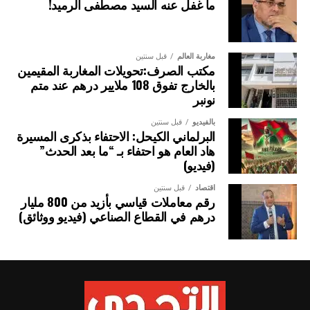
ما غفل عنه السيد مصطفى الرميد!
مغاربة العالم
قبل سنتين
مكتب الصرف:تحويلات المغاربة المقيمين
بالخارج تفوق 108 ملايير درهم عند متم
نونبر
بالفيديو
قبل سنتين
البرلماني الكيحل: الاحتفاء بذكرى المسيرة
هاد العام هو احتفاء بـ “ما بعد الحدث”
(فيديو)
اقتصاد
قبل سنتين
رقم معاملات قياسي بأزيد من 800 مليار
درهم في القطاع الصناعي (فيديو ووثائق)