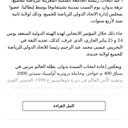
أ عيد انتخاب رئيسة الجامعة الملكية المغربية للرياضة للجميع،
نزهة بدوان، يوم السبت بمدينة تشيتفانوفا بوسط إيطاليا، عضوا
بمجلس إدارة الاتحاد الدولي للرياضة للجميع، وذلك لولاية ثانية
تمتد لأربع سنوات.
جاء ذلك خلال المؤتمر الانتخابي لهذه الهيئة الدولية المنعقد يومي
24 و 25 يناير الجاري، الذي عرف، كذلك، تجديد الثقة في
البحريني عيسى محمد عبد الرحيم رئيسا للاتحاد الدولي للرياضة
للجميع لولاية جديدة.
ويعكس إعادة انتخاب السيدة بدوان، بطلة العالم مرتين في
سباق 400 م حواجز، وحاملة برونزية أولمبياد سيدني 2000
وذهبية كأس العالم في دورة جوهانسبورغ 1998، الحضور القوي
للمملكة في مراكز القرار بالهيئات الرياضية القارية والإقليمية
والدولية وتعزيز الدبلوماسية الرياضية الوطنية، التي أضحت “قوة
ناعمة” تكرس إشعاع المملكة.
اكمل القراءة
وعرفت أشغال الجمعية العمومية غير العادية والمؤتمر الانتخابي
لهذه الهيئة الرياضية الدولية مشاركة 101 عضوا يمثلون 35 دولة
من أربع قارات.