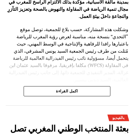
بمدينة مالقة الاسبانية، مؤكدة بذلك الالتزام الراسخ للمغرب في
مجال تنمية الرياضة في المقاولة والنهوض بالصحة وتعزيز التآزرِ
والنجاعةِ داخلَ بيئةِ العمل.
وشكلت هذه المشاركة، حسب بلاغ للجمعية، توصل موقع
“التحدي” بنسخة منه، مناسبة لعرض رؤية المغرب للرياضة
باعتبارها رافدا للرفاهية والإنتاجية في الوسط المهني، حيث
مُثلت من طرف رئيس الجمعية السيد يونس المشرفي، الذي
يتحمل أيضا، مسؤولية نائب رئيس الفيدرالية العالمية للرياضة
في المقاولة (WFCS) مكلفا بإفريقيا، مرفوقا بالسيد عثمان ابن
غزالة، المدير التنفيذي للجمعية ذاتها. إلى جانب رئيس الفيدرالية
العالمية، السيد ديديي بيسيير.
اكمل القراءة
بالفيديو
بعثة المنتخب الوطني المغربي تصل