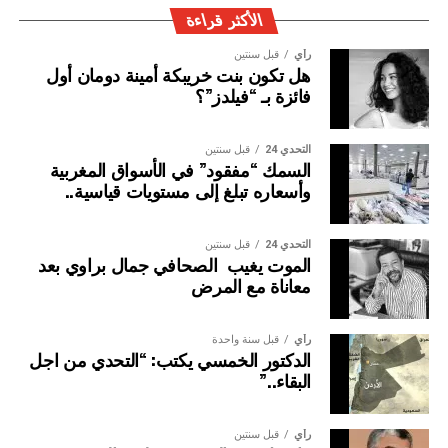
ويتولى تسيير جمعية تشجيع الرياضة في المقاولة بالمغرب
الأكثر قراءة
مكتب مؤلف من ثمانية أعضاء مؤسسين، هم: الاتحاد العام
رأي
قبل سنتين
لمقاولات المغرب، الصندوق التعاضدي المهني المغربي،
هل تكون بنت خريبكة أمينة دومان أول
الفيدرالية المغربية للإعلام، الجمعية المغربية للرياضة والتنمية،
فائزة بـ “فيلدز”؟
البنك المغربي للتجارة والصناعة، الغرفة الفرنسية للتجارة
والصناعة بالمغرب.
التحدي 24
قبل سنتين
السمك “مفقود” في الأسواق المغربية
ويضم المكتب المسير ثلاثة نواب للرئيس، هم: السيدة نوال
وأسعاره تبلغ إلى مستويات قياسية..
المتوكل؛والسيد كمال لحلو؛ والسيد عبد العزيز العلوي.
التحدي 24
قبل سنتين
الموت يغيب الصحافي جمال براوي بعد
معاناة مع المرض
رأي
قبل سنة واحدة
الدكتور الخمسي يكتب: “التحدي من اجل
البقاء..”
رأي
قبل سنتين