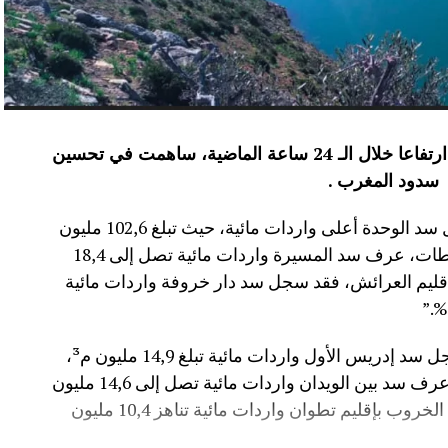
عرفت الموارد المائية بعدد من سدود المملكة ارتفاعا خلال الـ 24 ساعة الماضية، ساهمت في تحسين
سدود المغرب .
وأفاد موقع الماديالنا انه “في إقليم تاونات، سجل سد الوحدة أعلى واردات مائية، حيث تبلغ 102,6 مليون
م³، لترتفع نسبة ملئه إلى 71,4%.،وفي إقليم سطات، عرف سد المسيرة واردات مائية تصل إلى 18,4
 نسبة الملء 13,5%.،أما في إقليم العرائش، فقد سجل سد دار خروفة واردات مائية
وأضاف المصدر نفسه انه “في إقليم تاونات، سجل سد إدريس الأول واردات مائية تبلغ 14,9 مليون م³،
مع بلوغ نسبة الملء 56,2%.،وفي إقليم أزيلال، عرف سد بين الويدان واردات مائية تصل إلى 14,6 مليون
م³، لترتفع نسبة ملئه إلى 36,6%.،كما سجل سد الخروب بإقليم تطوان واردات مائية تناهز 10,4 مليون