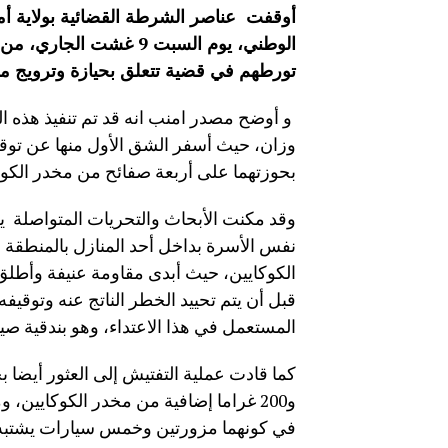
أوقفت عناصر الشرطة القضائية بولاية أمن
الوطني، يوم السبت 9 غ
تورطهم في قضية تتعلق بحيازة وترويج مخ
و أوضح مصدر امنب انه قد تم تنفيذ هذه ال
وزان، حيث أسفر الشق الأول منها عن توقي
بحوزتهما على أربعة صفائح من مخدر الكوكايين، 
وقد مكنت الأبحاث والتحريات المتواصل
نفس الأسرة بداخل أحد المنازل بالمنطقة ال
الكوكايين، حيث أبدى مقاومة عنيفة وأطلق
قبل أن يتم تحييد الخطر الناتج عنه وتوق
المستعمل في هذا الاعتداء، وهو بندقية 
كما قادت عملية التفتيش إلى العثور أيضا 
و200 غراما إضافية من مخدر الكوكايين،
في كونهما مزورتين وخمس سيارات يشتبه ف