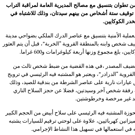
 تطوان بتنسيق مع مصالح المديرية العامة لمراقبة التراب
شت الجاري، من توقيف ستة أشخاص من بينهم سيدتان، وذلك للاشتباه في
در الكوكايين
.
عملية الأمنية بتنسيق مع عناصر الدرك الملكي بضواحي مدينة
ف شخص وابنه بالمنطقة القروية “الخربة”، قبل أن يتم العثور
بلغ مجموع وزنها أربعة كيلوغرامات و600 غراما.
ة يضيف المصدر ،في هذه القضية من ضبط شخص ثالث من
قروية “الدرادر”، ويعتبر هو المشتبه فيه الرئيسي في ترويج
 عيارات نارية على عناصر الشرطة من بندقية للصيد، وذلك
يفه رفقة شخص آخر وسيدتين، فضلا عن حجز السلاح الناري
صيد غير مرخصة وخرطوشتين.
بحوزة المشتبه فيه الرئيسي على سلاح أبيض من الحجم الكبير
 وميزانين كهربائيين، علاوة على لوحتي ترقيم للسيارات يشتبه
ي استعمالها في تسهيل هذا النشاط الإجرامي.