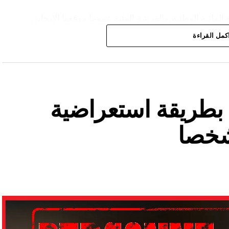
المائية الوطنية،والفرشة المئية عموما ووقعها الايجابي
كمل القراءة
ة بطريقة استعراضية
شخصا