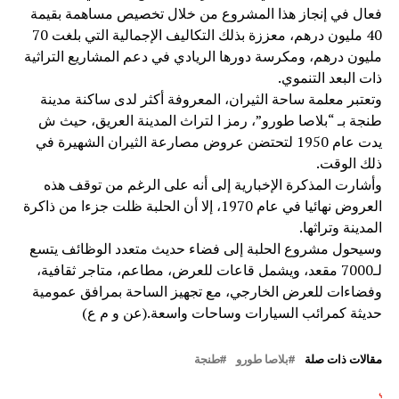
فعال في إنجاز هذا المشروع من خلال تخصيص مساهمة بقيمة
40 مليون درهم، معززة بذلك التكاليف الإجمالية التي بلغت 70
مليون درهم، ومكرسة دورها الريادي في دعم المشاريع التراثية
ذات البعد التنموي.
وتعتبر معلمة ساحة الثيران، المعروفة أكثر لدى ساكنة مدينة
طنجة بـ “بلاصا طورو”، رمز ا لتراث المدينة العريق، حيث ش
يدت عام 1950 لتحتضن عروض مصارعة الثيران الشهيرة في
ذلك الوقت.
وأشارت المذكرة الإخبارية إلى أنه على الرغم من توقف هذه
العروض نهائيا في عام 1970، إلا أن الحلبة ظلت جزءا من ذاكرة
المدينة وتراثها.
وسيحول مشروع الحلبة إلى فضاء حديث متعدد الوظائف يتسع
لـ7000 مقعد، ويشمل قاعات للعرض، مطاعم، متاجر ثقافية،
وفضاءات للعرض الخارجي، مع تجهيز الساحة بمرافق عمومية
حديثة كمرائب السيارات وساحات واسعة.(عن و م ع)
مقالات ذات صلة
بلاصا طورو
طنجة
لتالي