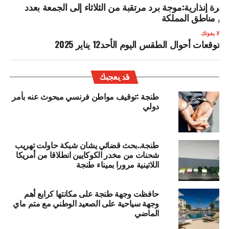
شرة إنذارية:موجة برد مرتقبة من الثلاثاء إلى الجمعة بعدد
ن مناطق المملكة
لا يفوتك
توقعات أحوال الطقس اليوم الأحد12 يناير 2025
قد يعجبك
طنجة :توقيف مواطن فرنسي مبحوث عنه بأمر
دولي
طنجة..بحث قضائي يشان شبكة حاولت تهريب
شحنات من مخدر الكوكايين انطلاقا من أمريكا
اللاتينية مرورا بميناء طنجة
حافظت وجهة طنجة على مكانتها كرابع أهم
وجهة سياحية على الصعيد الوطني مع متم ماي
الماضي