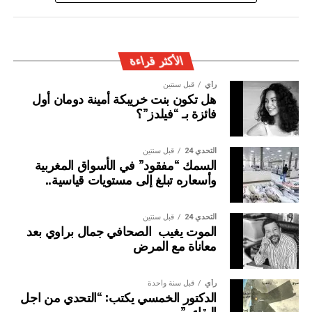
المغربية بتفعيل آليات التعاون الأمني الدولي، خصوصا ملاحقة
وإيقاف الأشخاص المبحوث عنهم على الصعيد الدولي في قضايا
الجريمة العابرة للحدود الوطنية
الأكثر قراءة
رأي
قبل سنتين
هل تكون بنت خريبكة أمينة دومان أول
فائزة بـ “فيلدز”؟
التحدي 24
قبل سنتين
السمك “مفقود” في الأسواق المغربية
وأسعاره تبلغ إلى مستويات قياسية..
التحدي 24
قبل سنتين
الموت يغيب الصحافي جمال براوي بعد
معاناة مع المرض
رأي
قبل سنة واحدة
الدكتور الخمسي يكتب: “التحدي من اجل
البقاء..”