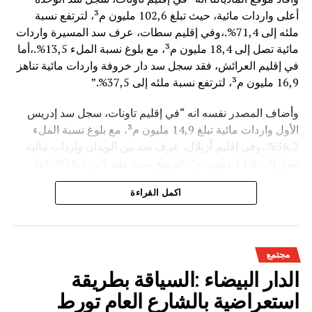
أعلى واردات مائية، حيث تبلغ 102,6 مليون م³، لترتفع نسبة
ملئه إلى 71,4%.،وفي إقليم سطات، عرف سد المسيرة واردات
مائية تصل إلى 18,4 مليون م³، مع بلوغ نسبة الملء 13,5%.،أما
في إقليم العرائش، فقد سجل سد دار خروفة واردات مائية تناهز
16,9 مليون م³، لترتفع نسبة ملئه إلى 37,5%.”
وأضاف المصدر نفسه انه “في إقليم تاونات، سجل سد إدريس
الأول واردات مائية تبلغ 14,9 مليون م³، مع بلوغ نسبة الملء
56,2%.،وفي إقليم أزيلال، عرف سد بين الويدان واردات مائية
تصل إلى 14,6 مليون م³، لترتفع نسبة ملئه إلى 36,6%.،كما
سجل سد الخروب بإقليم تطوان واردات مائية تناهز 10,4 مليون
اكمل القراءة
م³، حيث بلغت نسبة الملء 78,6%..”
وتعكس هذه المعطيات الأثر الإيجابي على الثروة المائية
الوطنية،والفرشة المئية عموما ووقعها الايجابي على الفلاحة بعد
مجتمع
سنوات الجفاف .
الدار البيضاء :السياقة بطريقة
استعراضية بالشارع العام تورط