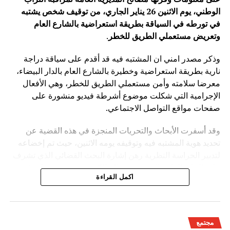
الوطني، يوم الاثنين 26 يناير الجاري، من توقيف شخص يشتبه
في تورطه في السياقة بطريقة استعراضية بالشارع العام
وتعريض مستعملي الطريق للخطر
.
وذكر مصدر امني ان المشتبه فيه قد أقدم على سياقة دراجة
نارية بطريقة استعراضية وخطيرة بالشارع العام بالدار البيضاء،
معرضا سلامته وأمن مستعملي الطريق للخطر، وهي الأفعال
الإجرامية التي شكلت موضوع أشرطة فيديو منشورة على
صفحات مواقع التواصل الاجتماعي.
وقد أسفرت الأبحاث والتحريات المنجزة في هذه القضية عن
تحديد هوية المشتبه فيه وتوقيفه يومه الاثنين، حيث تم إخضاعه
لتدبير الحراسة النظرية رهن إشارة البحث القضائي الذي تشرف
عليه النيابة العامة المختصة، وذلك للكشف عن جميع ظروف
اكمل القراءة
وملابسات وخلفيات هذه القضية، وكذا تحديد كافة
مجتمع