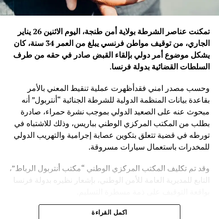
تمكنت عناصر الشرطة بولاية أمن طنجة، اليوم الاثنين 26 يناير
الجاري، من توقيف مواطن فرنسي يبلغ من العمر 34 سنة، كان
يشكل موضوع أمر دولي بإلقاء القبض صادر في حقه من طرف
السلطات القضائية بدولة فرنسا
.
وحسب مصدر امني فقدأظهرت عملية تنقيط المعني بالأمر
بقاعدة بيانات المنظمة الدولية للشرطة الجنائية “أنتربول” أنه
مبحوث عنه على الصعيد الدولي بموجب نشرة حمراء، صادرة
بطلب من المكتب المركزي الوطني بباريس، وذلك للاشتباه في
تورطه في قضية تتعلق بتكوين عصابة إجرامية والتهريب الدولي
للمخدرات باستعمال سيارات مسروقة.
وقد تم تكليف المكتب المركزي الوطني “مكتب أنتربول الرباط”،
التابع للمديرية العامة للأمن الوطني، بإشعار نظيره بدولة فرنسا
بواقعة التوقيف على ذمة مسطرة التسليم.
ويأتي توقيف المشتبه به في سياق التزام المصالح الأمنية
اكمل القراءة