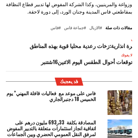
وزواغة والمرينيين، وكذا الشركة المفوض لها تدبير قطاع النظافة
بمقاطعتي فاس المدينة وجنان الورد، إلى دورة لاحقة.
مقالات ذات صلة
الازبال
جماعة فاس
فاس
لتالي
شرة انذارية:زخات رعدية محليا قوية بهذه المناطق
لا يفوتك
توقعات أحوال الطقس اليوم الاثنين16شتنبر
قد يعجبك
فاس على موعد مع فعاليات قافلة المهني” يوم
الخميس 18 دجنبرالجاري
المصادقة بكلفة 33ر693 مليون درهم على
اتفاقية انجاز استثمارات متعلقة بالتدبير المفوض
لمرفق النقل العمومي الحضري وبين الجماعات