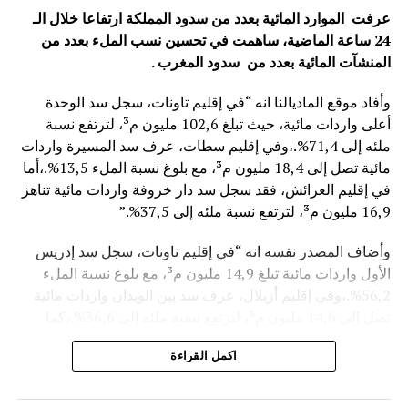
عرفت الموارد المائية بعدد من سدود المملكة ارتفاعا خلال الـ
24 ساعة الماضية، ساهمت في تحسين نسب الملء بعدد من
المنشآت المائية
بعدد من سدود المغرب .
وأفاد موقع الماديالنا انه “في إقليم تاونات، سجل سد الوحدة
أعلى واردات مائية، حيث تبلغ 102,6 مليون م³، لترتفع نسبة
ملئه إلى 71,4%.،وفي إقليم سطات، عرف سد المسيرة واردات
مائية تصل إلى 18,4 مليون م³، مع بلوغ نسبة الملء 13,5%.،أما
في إقليم العرائش، فقد سجل سد دار خروفة واردات مائية تناهز
16,9 مليون م³، لترتفع نسبة ملئه إلى 37,5%.”
وأضاف المصدر نفسه انه “في إقليم تاونات، سجل سد إدريس
الأول واردات مائية تبلغ 14,9 مليون م³، مع بلوغ نسبة الملء
56,2%.،وفي إقليم أزيلال، عرف سد بين الويدان واردات مائية
تصل إلى 14,6 مليون م³، لترتفع نسبة ملئه إلى 36,6%.،كما
سجل سد الخروب بإقليم تطوان واردات مائية تناهز 10,4 مليون
اكمل القراءة
م³، حيث بلغت نسبة الملء 78,6%..”
وتعكس هذه المعطيات الأثر الإيجابي على الثروة المائية