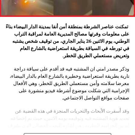
تمكنت عناصر الشرطة بمنطقة أمن أنفا بمدينة الدار البيضاء بناءً
على معلومات وفرتها مصالح المديرية العامة لمراقبة التراب
الوطني، يوم الاثنين 26 يناير الجاري، من توقيف شخص يشتبه
في تورطه في السياقة بطريقة استعراضية بالشارع العام
وتعريض مستعملي الطريق للخطر
.
وذكر مصدر امني ان المشتبه فيه قد أقدم على سياقة دراجة
نارية بطريقة استعراضية وخطيرة بالشارع العام بالدار البيضاء،
معرضا سلامته وأمن مستعملي الطريق للخطر، وهي الأفعال
الإجرامية التي شكلت موضوع أشرطة فيديو منشورة على
صفحات مواقع التواصل الاجتماعي.
وقد أسفرت الأبحاث والتحريات المنجزة في هذه القضية عن
تحديد هوية المشتبه فيه وتوقيفه يومه الاثنين، حيث تم إخضاعه
لتدبير الحراسة النظرية رهن إشارة البحث القضائي الذي تشرف
عليه النيابة العامة المختصة، وذلك للكشف عن جميع ظروف