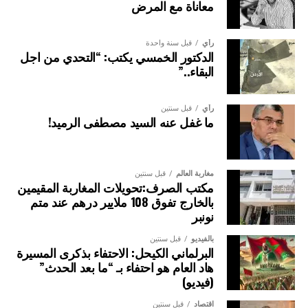
معاناة مع المرض
رأي
قبل سنة واحدة
الدكتور الخمسي يكتب: “التحدي من اجل
البقاء..”
رأي
قبل سنتين
ما غفل عنه السيد مصطفى الرميد!
مغاربة العالم
قبل سنتين
مكتب الصرف:تحويلات المغاربة المقيمين
بالخارج تفوق 108 ملايير درهم عند متم
نونبر
بالفيديو
قبل سنتين
البرلماني الكيحل: الاحتفاء بذكرى المسيرة
هاد العام هو احتفاء بـ “ما بعد الحدث”
(فيديو)
اقتصاد
قبل سنتين