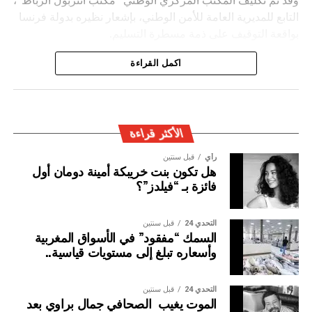
التابع للمديرية العامة للأمن الوطني، بإشعار نظيره بدولة فرنسا
بواقعة التوقيف على ذمة مسطرة التسليم.
ويأتي توقيف المشتبه به في سياق التزام المصالح الأمنية
اكمل القراءة
المغربية بتفعيل آليات التعاون الأمني الدولي، خصوصا ملاحقة
وإيقاف الأشخاص المبحوث عنهم على الصعيد الدولي في قضايا
الجريمة العابرة للحدود الوطنية
الأكثر قراءة
رأي
قبل سنتين
هل تكون بنت خريبكة أمينة دومان أول
فائزة بـ “فيلدز”؟
التحدي 24
قبل سنتين
السمك “مفقود” في الأسواق المغربية
وأسعاره تبلغ إلى مستويات قياسية..
التحدي 24
قبل سنتين
الموت يغيب الصحافي جمال براوي بعد