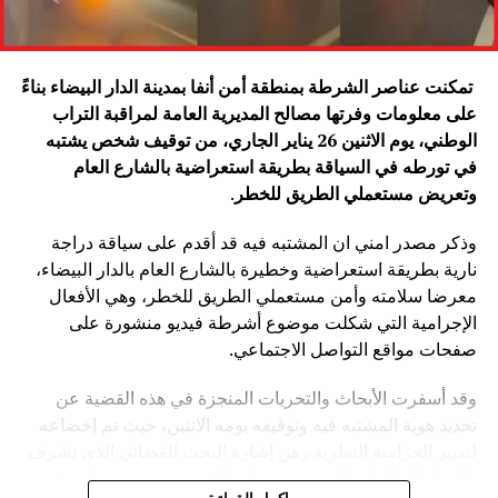
تمكنت عناصر الشرطة بمنطقة أمن أنفا بمدينة الدار البيضاء بناءً
على معلومات وفرتها مصالح المديرية العامة لمراقبة التراب
الوطني، يوم الاثنين 26 يناير الجاري، من توقيف شخص يشتبه
في تورطه في السياقة بطريقة استعراضية بالشارع العام
وتعريض مستعملي الطريق للخطر
.
وذكر مصدر امني ان المشتبه فيه قد أقدم على سياقة دراجة
نارية بطريقة استعراضية وخطيرة بالشارع العام بالدار البيضاء،
معرضا سلامته وأمن مستعملي الطريق للخطر، وهي الأفعال
الإجرامية التي شكلت موضوع أشرطة فيديو منشورة على
صفحات مواقع التواصل الاجتماعي.
وقد أسفرت الأبحاث والتحريات المنجزة في هذه القضية عن
تحديد هوية المشتبه فيه وتوقيفه يومه الاثنين، حيث تم إخضاعه
لتدبير الحراسة النظرية رهن إشارة البحث القضائي الذي تشرف
عليه النيابة العامة المختصة، وذلك للكشف عن جميع ظروف