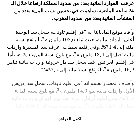
عرفت الموارد المائية بعدد من سدود المملكة ارتفاعا خلال الـ
24 ساعة الماضية، ساهمت في تحسين نسب الملء بعدد من
المنشآت المائية
بعدد من سدود المغرب .
وأفاد موقع الماديالنا انه “في إقليم تاونات، سجل سد الوحدة
أعلى واردات مائية، حيث تبلغ 102,6 مليون م³، لترتفع نسبة
ملئه إلى 71,4%.،وفي إقليم سطات، عرف سد المسيرة واردات
مائية تصل إلى 18,4 مليون م³، مع بلوغ نسبة الملء 13,5%.،أما
في إقليم العرائش، فقد سجل سد دار خروفة واردات مائية تناهز
16,9 مليون م³، لترتفع نسبة ملئه إلى 37,5%.”
وأضاف المصدر نفسه انه “في إقليم تاونات، سجل سد إدريس
الأول واردات مائية تبلغ 14,9 مليون م³، مع بلوغ نسبة الملء
56,2%.،وفي إقليم أزيلال، عرف سد بين الويدان واردات مائية
تصل إلى 14,6 مليون م³، لترتفع نسبة ملئه إلى 36,6%.،كما
سجل سد الخروب بإقليم تطوان واردات مائية تناهز 10,4 مليون
اكمل القراءة
م³، حيث بلغت نسبة الملء 78,6%..”
وتعكس هذه المعطيات الأثر الإيجابي على الثروة المائية