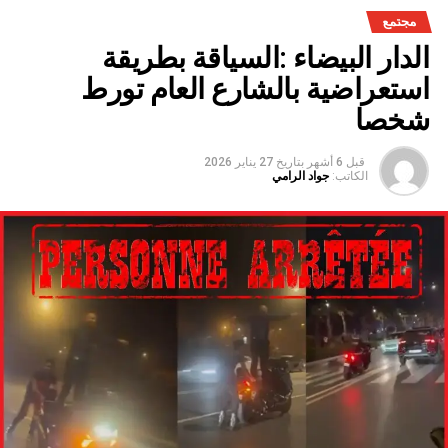
الوطنية،والفرشة المئية عموما ووقعها الايجابي على الفلاحة بعد
مجتمع
سنوات الجفاف .
الدار البيضاء :السياقة بطريقة
استعراضية بالشارع العام تورط
شخصا
قبل 6 أشهر
بتاريخ
27 يناير 2026
الكاتب:
جواد الرامي