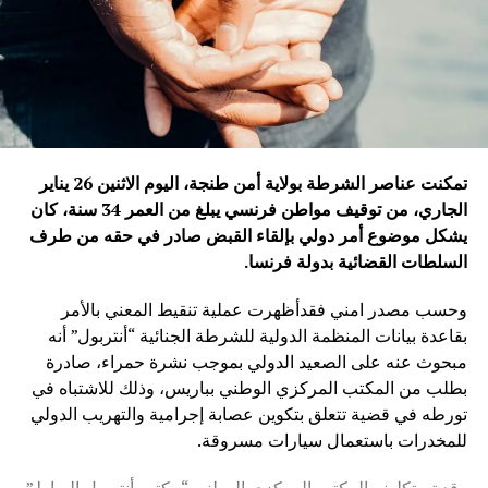
تمكنت عناصر الشرطة بولاية أمن طنجة، اليوم الاثنين 26 يناير
الجاري، من توقيف مواطن فرنسي يبلغ من العمر 34 سنة، كان
يشكل موضوع أمر دولي بإلقاء القبض صادر في حقه من طرف
السلطات القضائية بدولة فرنسا
.
وحسب مصدر امني فقدأظهرت عملية تنقيط المعني بالأمر
بقاعدة بيانات المنظمة الدولية للشرطة الجنائية “أنتربول” أنه
مبحوث عنه على الصعيد الدولي بموجب نشرة حمراء، صادرة
بطلب من المكتب المركزي الوطني بباريس، وذلك للاشتباه في
تورطه في قضية تتعلق بتكوين عصابة إجرامية والتهريب الدولي
للمخدرات باستعمال سيارات مسروقة.
وقد تم تكليف المكتب المركزي الوطني “مكتب أنتربول الرباط”،