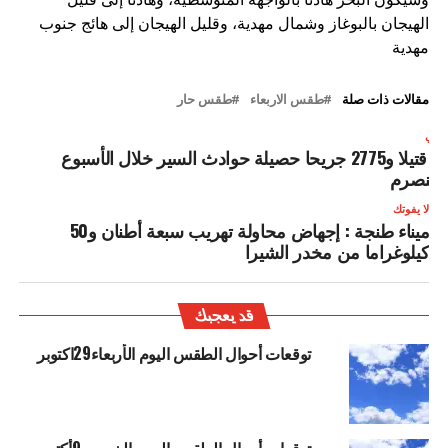
الهيجان بالبوغاز وشمال مهدية، وقليل الهيجان إلى هائج جنوب
مهدية
مقالات ذات صلة
طقس الاربعاء
طقس حار
لتالي
35 قتيلا و2775 جريحا حصيلة حوادث السير خلال الأسبوع
لمنصرم
لا يفوتك
ميناء طنجة : إجهاض محاولة تهريب سبعة أطنان و50
كيلوغراما من مخدر الشيرا
قد يعجبك
توقعات أحوال الطقس اليوم الأربعاء29اكتوبر