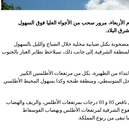
يوم الأربعاء، مرور سحب من الأجواء العليا فوق السهول
رق البلاد
.
بة بكتل ضبابية محلية خلال الصباح والليل بالسهول
منطقة الشرقية. إلى جانب ذلك، سيلاحظ تطاير الغبار بالجنوب
ابتداء من الظهيرة، بكل من مرتفعات الأطلسين الكبير
حل المتوسطي، ومنطقة طنجة وكذا بسهول المحيط الأطلسي
أما درجات الحرارة الدنيا، فستتراوح ما بين ناقص 05 و 03 درجات بمرتفعات الأطلس، والريف والهضاب
ما بين 0 و07 درجات بالسفوح الشرقية لمرتفعات الأطلس وبهضاب الفوسفاط