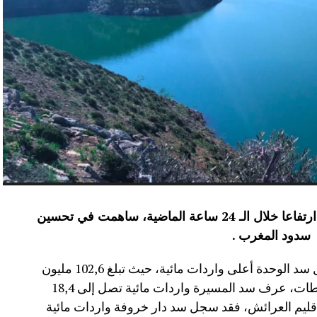
عرفت الموارد المائية بعدد من سدود المملكة ارتفاعا خلال الـ 24 ساعة الماضية، ساهمت في تحسين
سدود المغرب .
وأفاد موقع الماديالنا انه “في إقليم تاونات، سجل سد الوحدة أعلى واردات مائية، حيث تبلغ 102,6 مليون
م³، لترتفع نسبة ملئه إلى 71,4%.،وفي إقليم سطات، عرف سد المسيرة واردات مائية تصل إلى 18,4
 نسبة الملء 13,5%.،أما في إقليم العرائش، فقد سجل سد دار خروفة واردات مائية