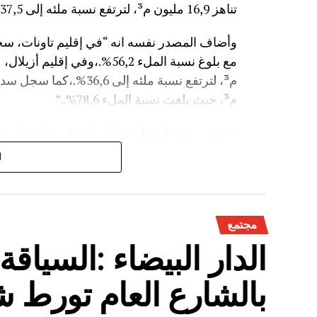
تناهز 16,9 مليون م³، لترتفع نسبة ملئه إلى 37,5%.”
م³، حيث بلغت نسبة الملء 78,6%..”
وتعكس هذه المعطيات الأثر الإيجابي على الثروة 
على الفلاحة بعد سنوات الجفاف .
ا
مجتمع
الدار البيضاء :السياق
بالشارع العام تورط 