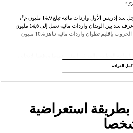
وأضاف المصدر نفسه انه “في إقليم تاونات، سجل سد إدريس الأول واردات مائية تبلغ 14,9 مليون م³،
مع بلوغ نسبة الملء 56,2%.،وفي إقليم أزيلال، عرف سد بين الويدان واردات مائية تصل إلى 14,6 مليون
م³، لترتفع نسبة ملئه إلى 36,6%.،كما سجل سد الخروب بإقليم تطوان واردات مائية تناهز 10,4 مليون
المائية الوطنية،والفرشة المئية عموما ووقعها الايجابي
كمل القراءة
ة بطريقة استعراضية
شخصا