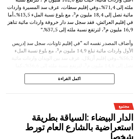
ملئه إلى 71,4%.،وفي إقليم سطات، عرف سد المسيرة واردات
مائية تصل إلى 18,4 مليون م³، مع بلوغ نسبة الملء 13,5%.،أما
في إقليم العرائش، فقد سجل سد دار خروفة واردات مائية تناهز
16,9 مليون م³، لترتفع نسبة ملئه إلى 37,5%.”
وأضاف المصدر نفسه انه “في إقليم تاونات، سجل سد إدريس
الأول واردات مائية تبلغ 14,9 مليون م³، مع بلوغ نسبة الملء
56,2%.،وفي إقليم أزيلال، عرف سد بين الويدان واردات مائية
تصل إلى 14,6 مليون م³، لترتفع نسبة ملئه إلى 36,6%.،كما
سجل سد الخروب بإقليم تطوان واردات مائية تناهز 10,4 مليون
اكمل القراءة
م³، حيث بلغت نسبة الملء 78,6%..”
وتعكس هذه المعطيات الأثر الإيجابي على الثروة المائية
الوطنية،والفرشة المئية عموما ووقعها الايجابي على الفلاحة بعد
مجتمع
سنوات الجفاف .
الدار البيضاء :السياقة بطريقة
استعراضية بالشارع العام تورط
شخصا