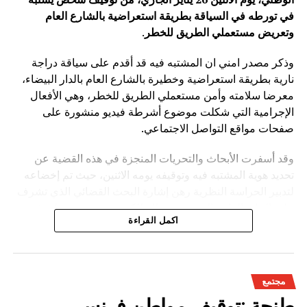
في تورطه في السياقة بطريقة استعراضية بالشارع العام
وتعريض مستعملي الطريق للخطر
.
وذكر مصدر امني ان المشتبه فيه قد أقدم على سياقة دراجة
نارية بطريقة استعراضية وخطيرة بالشارع العام بالدار البيضاء،
معرضا سلامته وأمن مستعملي الطريق للخطر، وهي الأفعال
الإجرامية التي شكلت موضوع أشرطة فيديو منشورة على
صفحات مواقع التواصل الاجتماعي.
وقد أسفرت الأبحاث والتحريات المنجزة في هذه القضية عن
تحديد هوية المشتبه فيه وتوقيفه يومه الاثنين، حيث تم إخضاعه
لتدبير الحراسة النظرية رهن إشارة البحث القضائي الذي تشرف
عليه النيابة العامة المختصة، وذلك للكشف عن جميع ظروف
اكمل القراءة
وملابسات وخلفيات هذه القضية، وكذا تحديد كافة
مجتمع
طنجة :توقيف مواطن فرنسي