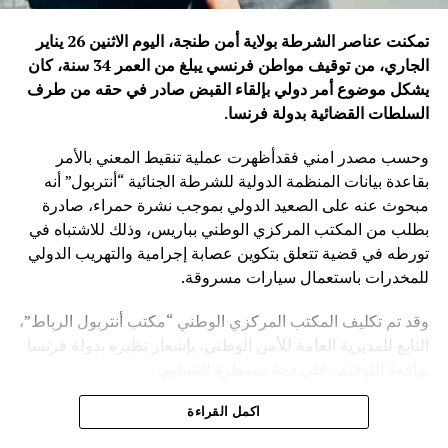
تمكنت عناصر الشرطة بولاية أمن طنجة، اليوم الاثنين 26 يناير
الجاري، من توقيف مواطن فرنسي يبلغ من العمر 34 سنة، كان
يشكل موضوع أمر دولي بإلقاء القبض صادر في حقه من طرف
السلطات القضائية بدولة فرنسا
.
وحسب مصدر امني فقدأظهرت عملية تنقيط المعني بالأمر
بقاعدة بيانات المنظمة الدولية للشرطة الجنائية “أنتربول” أنه
مبحوث عنه على الصعيد الدولي بموجب نشرة حمراء، صادرة
بطلب من المكتب المركزي الوطني بباريس، وذلك للاشتباه في
تورطه في قضية تتعلق بتكوين عصابة إجرامية والتهريب الدولي
للمخدرات باستعمال سيارات مسروقة.
وقد تم تكليف المكتب المركزي الوطني “مكتب أنتربول الرباط”،
التابع للمديرية العامة للأمن الوطني، بإشعار نظيره بدولة فرنسا
بواقعة التوقيف على ذمة مسطرة التسليم.
ويأتي توقيف المشتبه به في سياق التزام المصالح الأمنية
اكمل القراءة
المغربية بتفعيل آليات التعاون الأمني الدولي، خصوصا ملاحقة