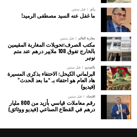
رأي
قبل سنتين
ما غفل عنه السيد مصطفى الرميد!
مغاربة العالم
قبل سنتين
مكتب الصرف:تحويلات المغاربة المقيمين
بالخارج تفوق 108 ملايير درهم عند متم
نونبر
بالفيديو
قبل سنتين
البرلماني الكيحل: الاحتفاء بذكرى المسيرة
هاد العام هو احتفاء بـ “ما بعد الحدث”
(فيديو)
اقتصاد
قبل سنتين
رقم معاملات قياسي بأزيد من 800 مليار
درهم في القطاع الصناعي (فيديو ووثائق)