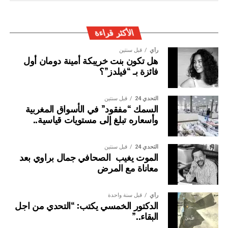
وإيقاف الأشخاص المبحوث عنهم على الصعيد الدولي في قضايا
الجريمة العابرة للحدود الوطنية
الأكثر قراءة
رأي
قبل سنتين
هل تكون بنت خريبكة أمينة دومان أول
فائزة بـ “فيلدز”؟
التحدي 24
قبل سنتين
السمك “مفقود” في الأسواق المغربية
وأسعاره تبلغ إلى مستويات قياسية..
التحدي 24
قبل سنتين
الموت يغيب الصحافي جمال براوي بعد
معاناة مع المرض
رأي
قبل سنة واحدة
الدكتور الخمسي يكتب: “التحدي من اجل
البقاء..”