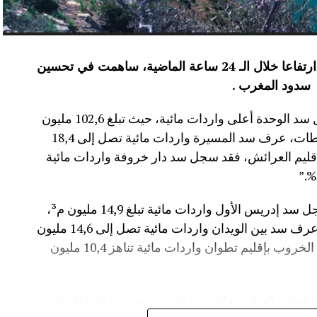
عرفت الموارد المائية بعدد من سدود المملكة ارتفاعا خلال الـ 24 ساعة الماضية، ساهمت في تحسين
سدود المغرب .
وأفاد موقع الماديالنا انه “في إقليم تاونات، سجل سد الوحدة أعلى واردات مائية، حيث تبلغ 102,6 مليون
م³، لترتفع نسبة ملئه إلى 71,4%.،وفي إقليم سطات، عرف سد المسيرة واردات مائية تصل إلى 18,4
 نسبة الملء 13,5%.،أما في إقليم العرائش، فقد سجل سد دار خروفة واردات مائية
وأضاف المصدر نفسه انه “في إقليم تاونات، سجل سد إدريس الأول واردات مائية تبلغ 14,9 مليون م³،
مع بلوغ نسبة الملء 56,2%.،وفي إقليم أزيلال، عرف سد بين الويدان واردات مائية تصل إلى 14,6 مليون
م³، لترتفع نسبة ملئه إلى 36,6%.،كما سجل سد الخروب بإقليم تطوان واردات مائية تناهز 10,4 مليون
المائية الوطنية،والفرشة المئية عموما ووقعها الايجابي