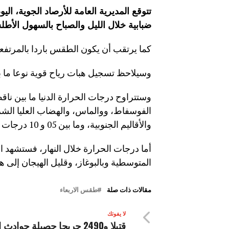
تتوقع المديرية العامة للأرصاد الجوية، الي
ضبابية خلال الليل والصباح بالسهول الأطل
كما يرتقب أن يكون الطقس باردا بالمرتفعا
وسيلاحظ تسجيل هبات رياح قوية نوعا ما ب
والأقاليم الجنوبية، وما بين 05 و 10 درجات في باقي الأرجاء.
أما درجات الحرارة خلال النهار، فستشهد ارت
المتوسطية وبالبوغاز، وقليل الهيجان إلى
مقالات ذات صلة
طقس الاربعاء
لا يفوتك
قتيلا و2490 جريحا حصيلة حوادث