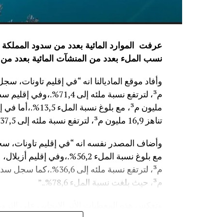
نسب الملء بعدد من المنشآت المائية
بعدد من 
مليون م³، مع بلوغ
تناهز 16,9 مليون م³، لترتفع نسبة ملئه إلى 37,5%.”
م³، حيث بلغت نسبة الملء 78,6%..”
وتعكس هذه المعطيات الأثر الإيجابي على الثروة 