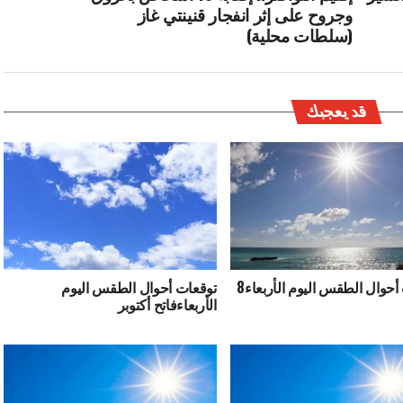
وجروح على إثر انفجار قنينتي غاز
(سلطات محلية)
قد يعجبك
توقعات أحوال الطقس اليوم الأربعاء8
توقعات أحوال الطقس اليوم
الأربعاءفاتح أكتوبر