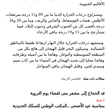
الأقاليم الجنوبية.
وستتراوح درجات الحرارة الدنيا ما بين 09 و15 درجة بمرتفعات
الأطلس، هضاب الفوسفاط، والماس والريف، وما بين 20 و26
درجة بأقصى كل من الجنوب الشرقي وجنوب البلاد، فيما
ستتأرجح ما بين 13 و19 درجة بباقي الأرجاء.
وستشهد درجات الحرارة خلال النهار ارتفاعا طفيفا بالمناطق
الشمالية. وسيكون البحر قليل الهيجان إلى هائج بكل من
المنطقة المتوسطية والبوغاز، وهائجا ما بين أصيلة وطرفاية،
وهائجا محليا إلى شديد الهيجان في المساء ما بين كاب سيم
وسيدي إفني، وقليل الهيجان بباقي السواحل
مقالات ذات صلة
طقس الاربعاء
لتالي
وافد الحجاج إلى مشعر منى لقضاء يوم التروية
لا يفوتك
بمناسبة عيد الأضحى ..المكتب الوطني للسكك الحديدية