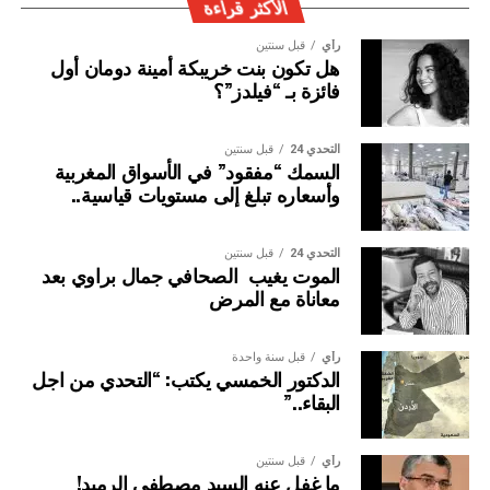
الأكثر قراءة
رأي
قبل سنتين
هل تكون بنت خريبكة أمينة دومان أول
فائزة بـ “فيلدز”؟
التحدي 24
قبل سنتين
السمك “مفقود” في الأسواق المغربية
وأسعاره تبلغ إلى مستويات قياسية..
التحدي 24
قبل سنتين
الموت يغيب الصحافي جمال براوي بعد
معاناة مع المرض
رأي
قبل سنة واحدة
الدكتور الخمسي يكتب: “التحدي من اجل
البقاء..”
رأي
قبل سنتين
ما غفل عنه السيد مصطفى الرميد!