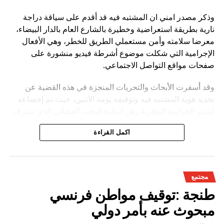
وذكر مصدر امني ان المشتبه فيه قد أقدم على سياقة دراجة
نارية بطريقة استعراضية وخطيرة بالشارع العام بالدار البيضاء،
معرضا سلامته وأمن مستعملي الطريق للخطر، وهي الأفعال
الإجرامية التي شكلت موضوع أشرطة فيديو منشورة على
صفحات مواقع التواصل الاجتماعي.
وقد أسفرت الأبحاث والتحريات المنجزة في هذه القضية عن
تحديد هوية المشتبه فيه وتوقيفه يومه الاثنين، حيث تم إخضاعه
لتدبير الحراسة النظرية رهن إشارة البحث القضائي الذي تشرف
عليه النيابة العامة المختصة، وذلك للكشف عن جميع ظروف
اكمل القراءة
وملابسات وخلفيات هذه القضية، وكذا تحديد كافة
مجتمع
طنجة :توقيف مواطن فرنسي
مبحوث عنه بأمر دولي