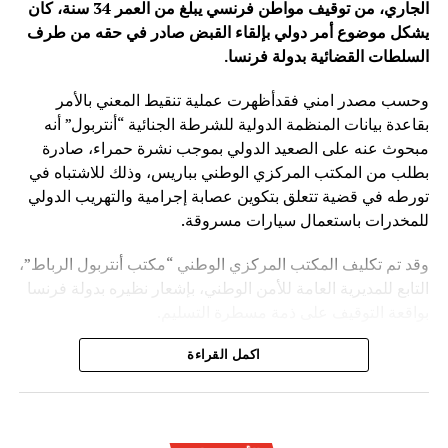
الجاري، من توقيف مواطن فرنسي يبلغ من العمر 34 سنة، كان
يشكل موضوع أمر دولي بإلقاء القبض صادر في حقه من طرف
السلطات القضائية بدولة فرنسا
.
وحسب مصدر امني فقدأظهرت عملية تنقيط المعني بالأمر
بقاعدة بيانات المنظمة الدولية للشرطة الجنائية “أنتربول” أنه
مبحوث عنه على الصعيد الدولي بموجب نشرة حمراء، صادرة
بطلب من المكتب المركزي الوطني بباريس، وذلك للاشتباه في
تورطه في قضية تتعلق بتكوين عصابة إجرامية والتهريب الدولي
للمخدرات باستعمال سيارات مسروقة.
وقد تم تكليف المكتب المركزي الوطني “مكتب أنتربول الرباط”،
التابع للمديرية العامة للأمن الوطني، بإشعار نظيره بدولة فرنسا
بواقعة التوقيف على ذمة مسطرة التسليم.
ويأتي توقيف المشتبه به في سياق التزام المصالح الأمنية
اكمل القراءة
المغربية بتفعيل آليات التعاون الأمني الدولي، خصوصا ملاحقة
وإيقاف الأشخاص المبحوث عنهم على الصعيد الدولي في قضايا
الجريمة العابرة للحدود الوطنية