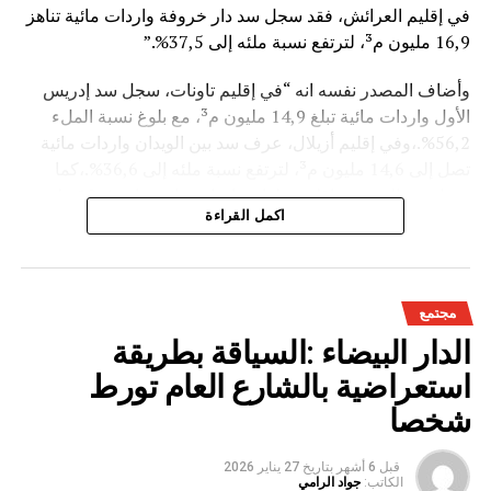
في إقليم العرائش، فقد سجل سد دار خروفة واردات مائية تناهز
16,9 مليون م³، لترتفع نسبة ملئه إلى 37,5%.”
وأضاف المصدر نفسه انه “في إقليم تاونات، سجل سد إدريس
الأول واردات مائية تبلغ 14,9 مليون م³، مع بلوغ نسبة الملء
56,2%.،وفي إقليم أزيلال، عرف سد بين الويدان واردات مائية
تصل إلى 14,6 مليون م³، لترتفع نسبة ملئه إلى 36,6%.،كما
سجل سد الخروب بإقليم تطوان واردات مائية تناهز 10,4 مليون
اكمل القراءة
م³، حيث بلغت نسبة الملء 78,6%..”
وتعكس هذه المعطيات الأثر الإيجابي على الثروة المائية
الوطنية،والفرشة المئية عموما ووقعها الايجابي على الفلاحة بعد
مجتمع
سنوات الجفاف .
الدار البيضاء :السياقة بطريقة
استعراضية بالشارع العام تورط
شخصا
قبل 6 أشهر
بتاريخ
27 يناير 2026
الكاتب:
جواد الرامي