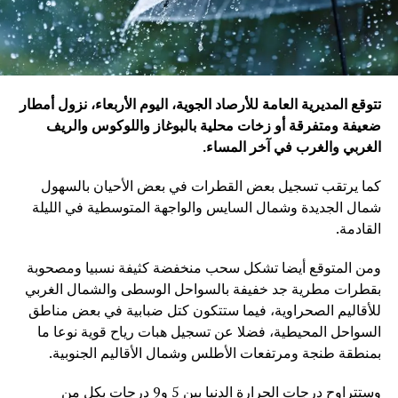
تتوقع المديرية العامة للأرصاد الجوية، اليوم الأربعاء، نزول أمطار
ضعيفة ومتفرقة أو زخات محلية بالبوغاز واللوكوس والريف
الغربي والغرب في آخر المساء
.
كما يرتقب تسجيل بعض القطرات في بعض الأحيان بالسهول
شمال الجديدة وشمال السايس والواجهة المتوسطية في الليلة
القادمة.
ومن المتوقع أيضا تشكل سحب منخفضة كثيفة نسبيا ومصحوبة
بقطرات مطرية جد خفيفة بالسواحل الوسطى والشمال الغربي
للأقاليم الصحراوية، فيما ستتكون كتل ضبابية في بعض مناطق
السواحل المحيطية، فضلا عن تسجيل هبات رياح قوية نوعا ما
بمنطقة طنجة ومرتفعات الأطلس وشمال الأقاليم الجنوبية.
وستتراوح درجات الحرارة الدنيا بين 5 و9 درجات بكل من