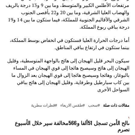
مرتفعات الأطلس الكبير والمتوسط، وما بين 9 و13 درجة بالريف
والهضاب العليا الشرقية، وما بين 20 و22 بأقصى الجنوب
الشرقي والأقاليم الجنوبية للمملكة، فيما ستكون ما بين 14 و19
درجة بباقي ربوع المملكة.
أما درجات الحرارة العليا فستكون في انخفاض بوسط المملكة،
بينما ستكون في ارتفاع بباقي المناطق.
سيكون البحر قليل الهيجان إلى هائج بالواجهة المتوسطية، وقليل
الهيجان إلى هائج وسيصبح هائجا إلى قوي الهيجان في المساء
بالبوغاز، وهائجا وسيصبح هائجا إلى قوي الهيجان بعد الزوال ما
بين كاب سبارطيل وطرفاية، وقليل الهيجان إلى هائج بباقي
السواحل الأخرى
مقالات ذات صلة
سحب
طقس الاربعاء
قطرات مطرية
لتالي
مصالح الأمن تسجل 51ألفا و566مخالفة سير خلال الأسبوع
لمنصرم