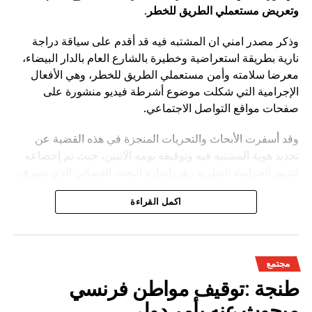
وتعريض مستعملي الطريق للخطر
.
وذكر مصدر امني ان المشتبه فيه قد أقدم على سياقة دراجة
نارية بطريقة استعراضية وخطيرة بالشارع العام بالدار البيضاء،
معرضا سلامته وأمن مستعملي الطريق للخطر، وهي الأفعال
الإجرامية التي شكلت موضوع أشرطة فيديو منشورة على
صفحات مواقع التواصل الاجتماعي.
وقد أسفرت الأبحاث والتحريات المنجزة في هذه القضية عن
تحديد هوية المشتبه فيه وتوقيفه يومه الاثنين، حيث تم إخضاعه
لتدبير الحراسة النظرية رهن إشارة البحث القضائي الذي تشرف
عليه النيابة العامة المختصة، وذلك للكشف عن جميع ظروف
اكمل القراءة
وملابسات وخلفيات هذه القضية، وكذا تحديد كافة
مجتمع
طنجة :توقيف مواطن فرنسي
مبحوث عنه بأمر دولي