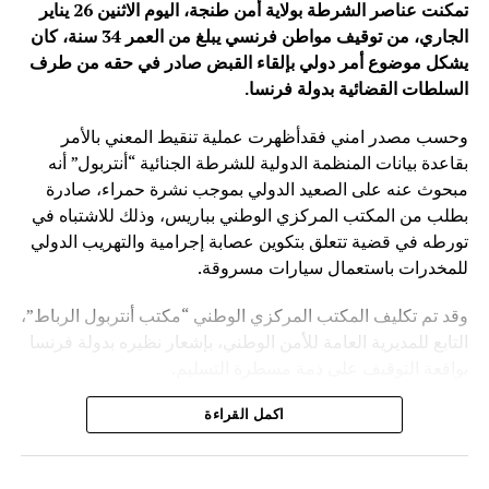
تمكنت عناصر الشرطة بولاية أمن طنجة، اليوم الاثنين 26 يناير
الجاري، من توقيف مواطن فرنسي يبلغ من العمر 34 سنة، كان
يشكل موضوع أمر دولي بإلقاء القبض صادر في حقه من طرف
السلطات القضائية بدولة فرنسا
.
وحسب مصدر امني فقدأظهرت عملية تنقيط المعني بالأمر
بقاعدة بيانات المنظمة الدولية للشرطة الجنائية “أنتربول” أنه
مبحوث عنه على الصعيد الدولي بموجب نشرة حمراء، صادرة
بطلب من المكتب المركزي الوطني بباريس، وذلك للاشتباه في
تورطه في قضية تتعلق بتكوين عصابة إجرامية والتهريب الدولي
للمخدرات باستعمال سيارات مسروقة.
وقد تم تكليف المكتب المركزي الوطني “مكتب أنتربول الرباط”،
التابع للمديرية العامة للأمن الوطني، بإشعار نظيره بدولة فرنسا
بواقعة التوقيف على ذمة مسطرة التسليم.
ويأتي توقيف المشتبه به في سياق التزام المصالح الأمنية
اكمل القراءة
المغربية بتفعيل آليات التعاون الأمني الدولي، خصوصا ملاحقة
وإيقاف الأشخاص المبحوث عنهم على الصعيد الدولي في قضايا