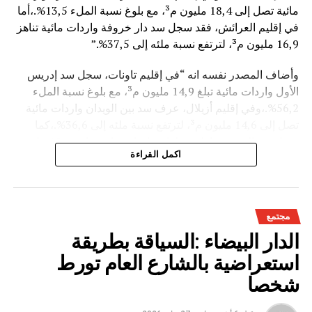
مائية تصل إلى 18,4 مليون م³، مع بلوغ نسبة الملء 13,5%.،أما
في إقليم العرائش، فقد سجل سد دار خروفة واردات مائية تناهز
16,9 مليون م³، لترتفع نسبة ملئه إلى 37,5%.”
وأضاف المصدر نفسه انه “في إقليم تاونات، سجل سد إدريس
الأول واردات مائية تبلغ 14,9 مليون م³، مع بلوغ نسبة الملء
56,2%.،وفي إقليم أزيلال، عرف سد بين الويدان واردات مائية
تصل إلى 14,6 مليون م³، لترتفع نسبة ملئه إلى 36,6%.،كما
سجل سد الخروب بإقليم تطوان واردات مائية تناهز 10,4 مليون
اكمل القراءة
م³، حيث بلغت نسبة الملء 78,6%..”
وتعكس هذه المعطيات الأثر الإيجابي على الثروة المائية
الوطنية،والفرشة المئية عموما ووقعها الايجابي على الفلاحة بعد
مجتمع
سنوات الجفاف .
الدار البيضاء :السياقة بطريقة
استعراضية بالشارع العام تورط
شخصا