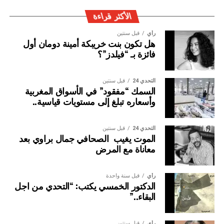
الجريمة العابرة للحدود الوطنية
الأكثر قراءة
رأي
قبل سنتين
هل تكون بنت خريبكة أمينة دومان أول
فائزة بـ “فيلدز”؟
التحدي 24
قبل سنتين
السمك “مفقود” في الأسواق المغربية
وأسعاره تبلغ إلى مستويات قياسية..
التحدي 24
قبل سنتين
الموت يغيب الصحافي جمال براوي بعد
معاناة مع المرض
رأي
قبل سنة واحدة
الدكتور الخمسي يكتب: “التحدي من اجل
البقاء..”
رأي
قبل سنتين