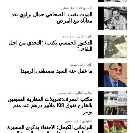
التحدي 24
قبل سنتين
الموت يغيب الصحافي جمال براوي بعد
معاناة مع المرض
رأي
قبل سنة واحدة
الدكتور الخمسي يكتب: “التحدي من اجل
البقاء..”
رأي
قبل سنتين
ما غفل عنه السيد مصطفى الرميد!
مغاربة العالم
قبل سنتين
مكتب الصرف:تحويلات المغاربة المقيمين
بالخارج تفوق 108 ملايير درهم عند متم
نونبر
بالفيديو
قبل سنتين
البرلماني الكيحل: الاحتفاء بذكرى المسيرة
هاد العام هو احتفاء بـ “ما بعد الحدث”