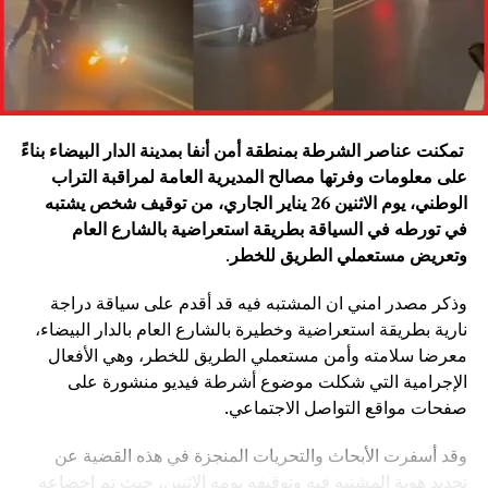
تمكنت عناصر الشرطة بمنطقة أمن أنفا بمدينة الدار البيضاء بناءً
على معلومات وفرتها مصالح المديرية العامة لمراقبة التراب
الوطني، يوم الاثنين 26 يناير الجاري، من توقيف شخص يشتبه
في تورطه في السياقة بطريقة استعراضية بالشارع العام
وتعريض مستعملي الطريق للخطر
.
وذكر مصدر امني ان المشتبه فيه قد أقدم على سياقة دراجة
نارية بطريقة استعراضية وخطيرة بالشارع العام بالدار البيضاء،
معرضا سلامته وأمن مستعملي الطريق للخطر، وهي الأفعال
الإجرامية التي شكلت موضوع أشرطة فيديو منشورة على
صفحات مواقع التواصل الاجتماعي.
وقد أسفرت الأبحاث والتحريات المنجزة في هذه القضية عن
تحديد هوية المشتبه فيه وتوقيفه يومه الاثنين، حيث تم إخضاعه