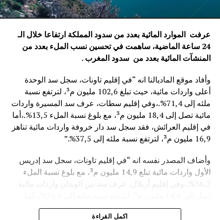
عرفت الموارد المائية بعدد من سدود المملكة ارتفاعا خلال الـ
24 ساعة الماضية، ساهمت في تحسين نسب الملء بعدد من
المنشآت المائية
بعدد من سدود المغرب .
وأفاد موقع الماديالنا انه “في إقليم تاونات، سجل سد الوحدة
أعلى واردات مائية، حيث تبلغ 102,6 مليون م³، لترتفع نسبة
ملئه إلى 71,4%.،وفي إقليم سطات، عرف سد المسيرة واردات
مائية تصل إلى 18,4 مليون م³، مع بلوغ نسبة الملء 13,5%.،أما
في إقليم العرائش، فقد سجل سد دار خروفة واردات مائية تناهز
16,9 مليون م³، لترتفع نسبة ملئه إلى 37,5%.”
وأضاف المصدر نفسه انه “في إقليم تاونات، سجل سد إدريس
الأول واردات مائية تبلغ 14,9 مليون م³، مع بلوغ نسبة الملء
56,2%.،وفي إقليم أزيلال، عرف سد بين الويدان واردات مائية
تصل إلى 14,6 مليون م³، لترتفع نسبة ملئه إلى 36,6%.،كما
سجل سد الخروب بإقليم تطوان واردات مائية تناهز 10,4 مليون
اكمل القراءة
م³، حيث بلغت نسبة الملء 78,6%..”