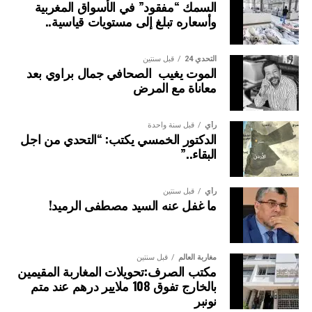
السمك “مفقود” في الأسواق المغربية
وأسعاره تبلغ إلى مستويات قياسية..
التحدي 24
قبل سنتين
الموت يغيب الصحافي جمال براوي بعد
معاناة مع المرض
رأي
قبل سنة واحدة
الدكتور الخمسي يكتب: “التحدي من اجل
البقاء..”
رأي
قبل سنتين
ما غفل عنه السيد مصطفى الرميد!
مغاربة العالم
قبل سنتين
مكتب الصرف:تحويلات المغاربة المقيمين
بالخارج تفوق 108 ملايير درهم عند متم
نونبر