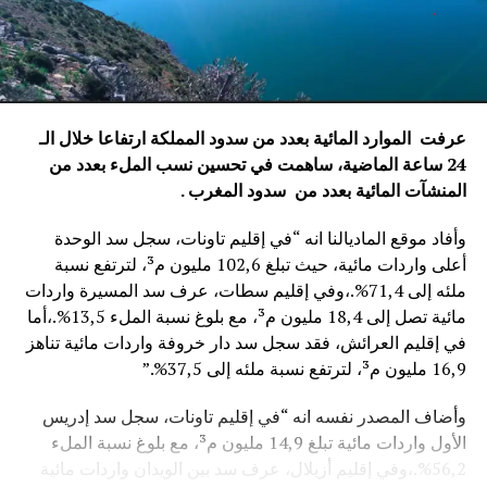
عرفت الموارد المائية بعدد من سدود المملكة ارتفاعا خلال الـ
24 ساعة الماضية، ساهمت في تحسين نسب الملء بعدد من
المنشآت المائية
بعدد من سدود المغرب .
وأفاد موقع الماديالنا انه “في إقليم تاونات، سجل سد الوحدة
أعلى واردات مائية، حيث تبلغ 102,6 مليون م³، لترتفع نسبة
ملئه إلى 71,4%.،وفي إقليم سطات، عرف سد المسيرة واردات
مائية تصل إلى 18,4 مليون م³، مع بلوغ نسبة الملء 13,5%.،أما
في إقليم العرائش، فقد سجل سد دار خروفة واردات مائية تناهز
16,9 مليون م³، لترتفع نسبة ملئه إلى 37,5%.”
وأضاف المصدر نفسه انه “في إقليم تاونات، سجل سد إدريس
الأول واردات مائية تبلغ 14,9 مليون م³، مع بلوغ نسبة الملء
56,2%.،وفي إقليم أزيلال، عرف سد بين الويدان واردات مائية