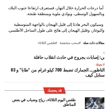
أما درجات الحرارة خلال النهار، فستعرف ارتفاعا جنوب البلاد،
وبالسهول الوسطى، وبوادي ملوية وبمنطقة طنجة.
وسيكون البحر هادئا إلى قليل الهيجان بالواجهة المتوسطية
والبوغاز، وقليل الهيجان إلى هائج على طول الساحل الأطلسي.
مقالات ذات صلة
سحب منخفضة
طقس الثلاثاء
لتالي
اس: إصابات بجروح في حادث انقلاب حافلة
لا يفوتك
الناظور… الجمارك تضبط 700 كيلو غرام من “طابا” و 83
سنابل كيف
قد يعجبك
طقس اليوم الثلاثاء.. رياح وضباب في بعض
المناطق