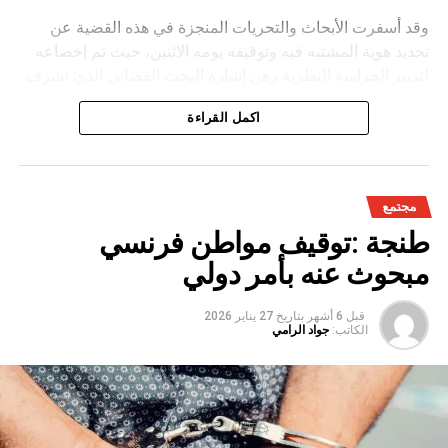
وقد أسفرت الأبحاث والتحريات المنجزة في هذه القضية عن
تحديد هوية المشتبه فيه وتوقيفه يومه الاثنين، حيث تم إخضاعه
لتدبير الحراسة النظرية رهن إشارة البحث القضائي الذي تشرف
عليه النيابة العامة المختصة، وذلك للكشف عن جميع ظروف
اكمل القراءة
وملابسات وخلفيات هذه القضية، وكذا تحديد كافة
مجتمع
طنجة :توقيف مواطن فرنسي
مبحوث عنه بأمر دولي
قبل 6 أشهر
بتاريخ
27 يناير 2026
الكاتب:
جواد الرامي