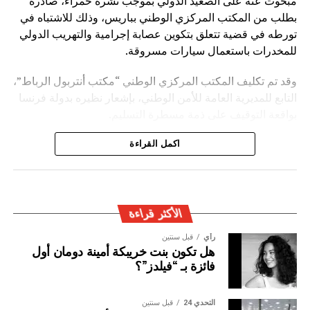
مبحوث عنه على الصعيد الدولي بموجب نشرة حمراء، صادرة
بطلب من المكتب المركزي الوطني بباريس، وذلك للاشتباه في
تورطه في قضية تتعلق بتكوين عصابة إجرامية والتهريب الدولي
للمخدرات باستعمال سيارات مسروقة.
وقد تم تكليف المكتب المركزي الوطني “مكتب أنتربول الرباط”،
التابع للمديرية العامة للأمن الوطني، بإشعار نظيره بدولة فرنسا
بواقعة التوقيف على ذمة مسطرة التسليم.
ويأتي توقيف المشتبه به في سياق التزام المصالح الأمنية
اكمل القراءة
المغربية بتفعيل آليات التعاون الأمني الدولي، خصوصا ملاحقة
وإيقاف الأشخاص المبحوث عنهم على الصعيد الدولي في قضايا
الجريمة العابرة للحدود الوطنية
الأكثر قراءة
رأي
قبل سنتين
هل تكون بنت خريبكة أمينة دومان أول
فائزة بـ “فيلدز”؟
التحدي 24
قبل سنتين