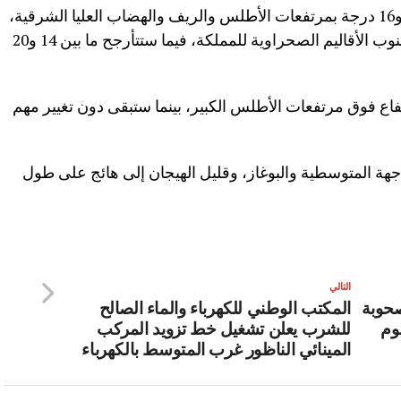
وستتراوح درجات الحرارة الدنيا ما بين 11 و16 درجة بمرتفعات الأطلس والريف والهضاب العليا الشرقية،
وما بين 19 و24 درجة بالجنوب الشرقي وجنوب الأقاليم الصحراوية للمملكة، فيما ستتأرجح ما بين 14 و20
فاع فوق مرتفعات الأطلس الكبير، بينما ستبقى دون تغيير مهم
اجهة المتوسطية والبوغاز، وقليل الهيجان إلى هائج على طول
التالي
صحوبة
المكتب الوطني للكهرباء والماء الصالح
وم
للشرب يعلن تشغيل خط تزويد المركب
المينائي الناظور غرب المتوسط بالكهرباء