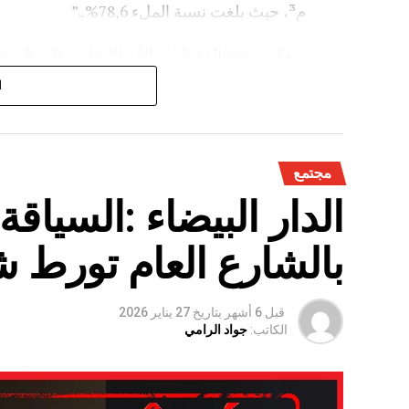
م³، حيث بلغت نسبة الملء 78,6%..”
وتعكس هذه المعطيات الأثر الإيجابي على الثروة 
على الفلاحة بعد سنوات الجفاف .
ا
مجتمع
الدار البيضاء :السياق
بالشارع العام تورط 
قبل 6 أشهر
بتاريخ
27 يناير 2026
الكاتب:
جواد الرامي