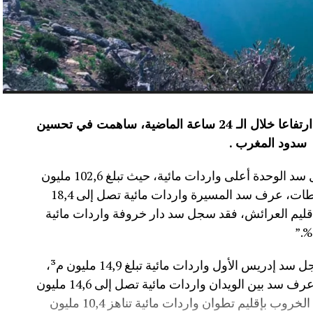
عرفت الموارد المائية بعدد من سدود المملكة ارتفاعا خلال الـ 24 ساعة الماضية، ساهمت في تحسين
سدود المغرب .
وأفاد موقع الماديالنا انه “في إقليم تاونات، سجل سد الوحدة أعلى واردات مائية، حيث تبلغ 102,6 مليون
م³، لترتفع نسبة ملئه إلى 71,4%.،وفي إقليم سطات، عرف سد المسيرة واردات مائية تصل إلى 18,4
 نسبة الملء 13,5%.،أما في إقليم العرائش، فقد سجل سد دار خروفة واردات مائية
وأضاف المصدر نفسه انه “في إقليم تاونات، سجل سد إدريس الأول واردات مائية تبلغ 14,9 مليون م³،
مع بلوغ نسبة الملء 56,2%.،وفي إقليم أزيلال، عرف سد بين الويدان واردات مائية تصل إلى 14,6 مليون
م³، لترتفع نسبة ملئه إلى 36,6%.،كما سجل سد الخروب بإقليم تطوان واردات مائية تناهز 10,4 مليون