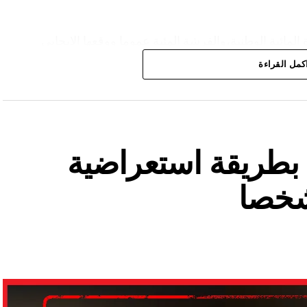
المائية الوطنية،والفرشة المئية عموما ووقعها الايجابي
كمل القراءة
ة بطريقة استعراضية
شخصا