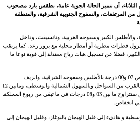
وم الثلاثاء، أن تتميز الحالة الجوية عامة، بطقس بارد مصحوب
ل من المرتفعات، والسفوح الجنوبية الشرقية، والمنطقة
ة
.
ة، والأطلس الكبير وسفوحه الغربية، وتانسيفت، وداخل
زول قطرات مطرية أو أمطار محلية مع بروز رعد . كما يرتقب
بير، فضلا عن تسجيل هبات رياح معتدلة إلى قوية نوعا ما
وستتراوح درجات الحرارة الدنيا ما بين ناقص 07 و00 درجة بالأطلس وسفوحه الشرقية، والريف
والمنطقة الشرقية، وما بين 06 و11 درجة بالقرب من السواحل وبالسهول الشمالية والوسطى، ومابين 12
و 14 درجة جنوب الأقاليم الجنوبية، في حين ستتراوح ما بين 03 و08 درجات في ما تبقى من ربوع المملكة.
في انخفاض.
سطية و هاديء إلى قليل الهيجان بالبوغاز، وقليل الهيجان إلى