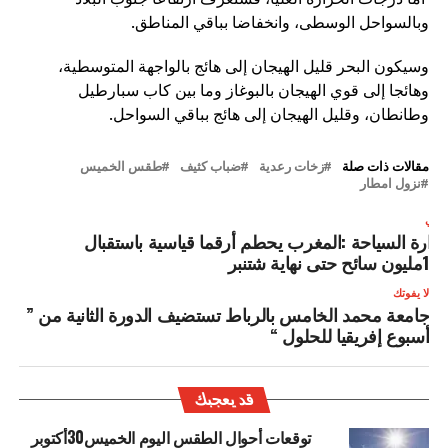
وبالسواحل الوسطى، وانخفاضا بباقي المناطق.
وسيكون البحر قليل الهيجان إلى هائج بالواجهة المتوسطية،
وهائجا إلى قوي الهيجان بالبوغاز وما بين كاب سبارطيل
وطانطان، وقليل الهيجان إلى هائج بباقي السواحل.
مقالات ذات صلة
زخات رعدية
ضباب كثيف
طقس الخميس
نزول امطار
لتالي
زارة السياحة :المغرب يحطم أرقما قياسية باستقبال
13مليون سائح حتى نهاية شتنبر
لا يفوتك
جامعة محمد الخامس بالرباط ‏تستضيف الدورة الثانية من ”
أسبوع إفريقيا للحلول “
قد يعجبك
توقعات أحوال الطقس اليوم الخميس30أكتوبر