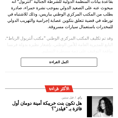
بقاعدة بيانات المنظمة الدولية للشرطة الجنائية “أنتربول” أنه
مبحوث عنه على الصعيد الدولي بموجب نشرة حمراء، صادرة
بطلب من المكتب المركزي الوطني بباريس، وذلك للاشتباه في
تورطه في قضية تتعلق بتكوين عصابة إجرامية والتهريب الدولي
للمخدرات باستعمال سيارات مسروقة.
وقد تم تكليف المكتب المركزي الوطني “مكتب أنتربول الرباط”،
التابع للمديرية العامة للأمن الوطني، بإشعار نظيره بدولة فرنسا
بواقعة التوقيف على ذمة مسطرة التسليم.
ويأتي توقيف المشتبه به في سياق التزام المصالح الأمنية
اكمل القراءة
المغربية بتفعيل آليات التعاون الأمني الدولي، خصوصا ملاحقة
وإيقاف الأشخاص المبحوث عنهم على الصعيد الدولي في قضايا
الجريمة العابرة للحدود الوطنية
الأكثر قراءة
رأي
قبل سنتين
هل تكون بنت خريبكة أمينة دومان أول
فائزة بـ “فيلدز”؟