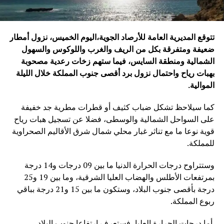
تتوقع المديرية العامة للأرصاد الجوية،
اليوم
الخميس، نزول أمطار
ضعيفة ومتفرقة بكل من الريف والغرب واللوكوس والسهول
الشمالية ومنطقة السايس، فيما ستهم زخات رعدية مصحوبة
بهبات رياح واحتمال نزول برد أقصى جنوب المملكة خلال الليلة
الموالية
.
كما سيلاحظ تشكل ضباب كثيف أو قطرات مطرية جد خفيفة
على السواحل الشمالية والوسطى، فضلا عن تسجيل هبات رياح
قوية نوعا ما مع تناثر غبار محلي شمال شرق الأقاليم الصحراوية
للمملكة.
وستتراوح درجات الحرارة الدنيا ما بين 09 درجات و14 درجة
بمرتفعات الأطلس والهضاب العليا الشرقية، وما بين 19 و25
درجة بأقصى جنوب البلاد، وستكون ما بين 15 و21 درجة بباقي
ربوع المملكة.
أما درجات الحرارة العليا، فستعرف ارتفاعا جنوب البلاد