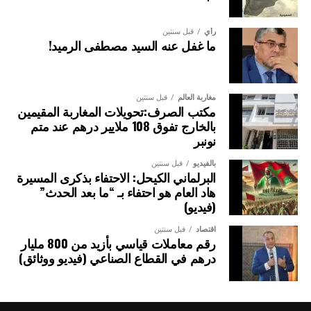
رأي
قبل سنتين
ما غفل عنه السيد مصطفى الرميد!
مغاربة العالم
قبل سنتين
مكتب الصرف:تحويلات المغاربة المقيمين
بالخارج تفوق 108 ملايير درهم عند متم
نونبر
بالفيديو
قبل سنتين
البرلماني الكيحل: الاحتفاء بذكرى المسيرة
هاد العام هو احتفاء بـ “ما بعد الحدث”
(فيديو)
اقتصاد
قبل سنتين
رقم معاملات قياسي بأزيد من 800 مليار
درهم في القطاع الصناعي (فيديو ووثائق)