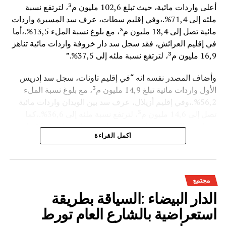
أعلى واردات مائية، حيث تبلغ 102,6 مليون م³، لترتفع نسبة
ملئه إلى 71,4%.،وفي إقليم سطات، عرف سد المسيرة واردات
مائية تصل إلى 18,4 مليون م³، مع بلوغ نسبة الملء 13,5%.،أما
في إقليم العرائش، فقد سجل سد دار خروفة واردات مائية تناهز
16,9 مليون م³، لترتفع نسبة ملئه إلى 37,5%.”
وأضاف المصدر نفسه انه “في إقليم تاونات، سجل سد إدريس
الأول واردات مائية تبلغ 14,9 مليون م³، مع بلوغ نسبة الملء
56,2%.،وفي إقليم أزيلال، عرف سد بين الويدان واردات مائية
تصل إلى 14,6 مليون م³، لترتفع نسبة ملئه إلى 36,6%.،كما
سجل سد الخروب بإقليم تطوان واردات مائية تناهز 10,4 مليون
اكمل القراءة
م³، حيث بلغت نسبة الملء 78,6%..”
وتعكس هذه المعطيات الأثر الإيجابي على الثروة المائية
الوطنية،والفرشة المئية عموما ووقعها الايجابي على الفلاحة بعد
مجتمع
سنوات الجفاف .
الدار البيضاء :السياقة بطريقة
استعراضية بالشارع العام تورط