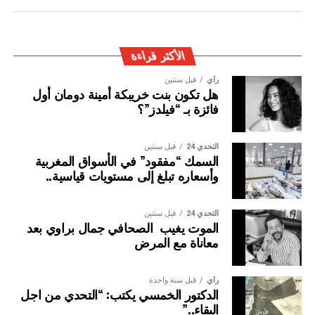
المغربية بتفعيل آليات التعاون الأمني الدولي، خصوصا ملاحقة
وإيقاف الأشخاص المبحوث عنهم على الصعيد الدولي في قضايا
الجريمة العابرة للحدود الوطنية
الأكثر قراءة
رأي
قبل سنتين
هل تكون بنت خريبكة أمينة دومان أول
فائزة بـ “فيلدز”؟
التحدي 24
قبل سنتين
السمك “مفقود” في الأسواق المغربية
وأسعاره تبلغ إلى مستويات قياسية..
التحدي 24
قبل سنتين
الموت يغيب الصحافي جمال براوي بعد
معاناة مع المرض
رأي
قبل سنة واحدة
الدكتور الخمسي يكتب: “التحدي من اجل
البقاء..”