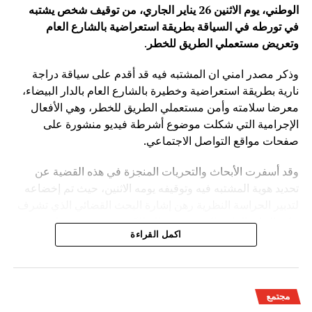
الوطني، يوم الاثنين 26 يناير الجاري، من توقيف شخص يشتبه
في تورطه في السياقة بطريقة استعراضية بالشارع العام
وتعريض مستعملي الطريق للخطر
.
وذكر مصدر امني ان المشتبه فيه قد أقدم على سياقة دراجة
نارية بطريقة استعراضية وخطيرة بالشارع العام بالدار البيضاء،
معرضا سلامته وأمن مستعملي الطريق للخطر، وهي الأفعال
الإجرامية التي شكلت موضوع أشرطة فيديو منشورة على
صفحات مواقع التواصل الاجتماعي.
وقد أسفرت الأبحاث والتحريات المنجزة في هذه القضية عن
تحديد هوية المشتبه فيه وتوقيفه يومه الاثنين، حيث تم إخضاعه
لتدبير الحراسة النظرية رهن إشارة البحث القضائي الذي تشرف
عليه النيابة العامة المختصة، وذلك للكشف عن جميع ظروف
اكمل القراءة
وملابسات وخلفيات هذه القضية، وكذا تحديد كافة
مجتمع