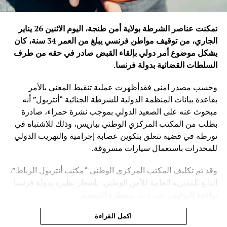
تمكنت عناصر الشرطة بولاية أمن طنجة، اليوم الاثنين 26 يناير
الجاري، من توقيف مواطن فرنسي يبلغ من العمر 34 سنة، كان
يشكل موضوع أمر دولي بإلقاء القبض صادر في حقه من طرف
السلطات القضائية بدولة فرنسا
.
وحسب مصدر امني فقدأظهرت عملية تنقيط المعني بالأمر
بقاعدة بيانات المنظمة الدولية للشرطة الجنائية “أنتربول” أنه
مبحوث عنه على الصعيد الدولي بموجب نشرة حمراء، صادرة
بطلب من المكتب المركزي الوطني بباريس، وذلك للاشتباه في
تورطه في قضية تتعلق بتكوين عصابة إجرامية والتهريب الدولي
للمخدرات باستعمال سيارات مسروقة.
وقد تم تكليف المكتب المركزي الوطني “مكتب أنتربول الرباط”،
التابع للمديرية العامة للأمن الوطني، بإشعار نظيره بدولة فرنسا
بواقعة التوقيف على ذمة مسطرة التسليم.
ويأتي توقيف المشتبه به في سياق التزام المصالح الأمنية
اكمل القراءة