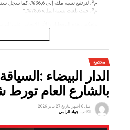
م³، حيث بلغت نسبة الملء 78,6%..”
وتعكس هذه المعطيات الأثر الإيجابي على الثروة 
على الفلاحة بعد سنوات الجفاف .
ا
مجتمع
الدار البيضاء :السياق
بالشارع العام تورط 
قبل 6 أشهر
بتاريخ
27 يناير 2026
الكاتب:
جواد الرامي