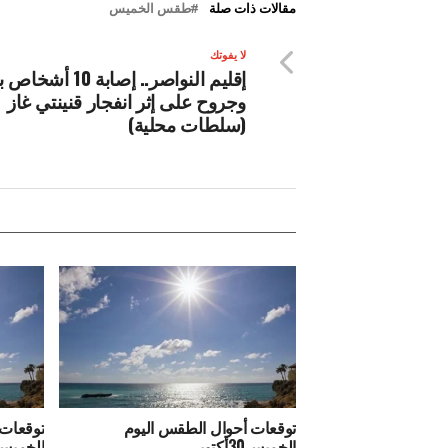
مقالات ذات صلة
طقس الخميس
لا يفوتك
إقليم النواصر.. إصابة 0
وجروح على إثر انفجار قنينتي غاز
(سلطات محلية)
توقعات أحوال الطقس اليوم
توقعات 
الخميس30أكتوبر
الخميس23 أكتوب