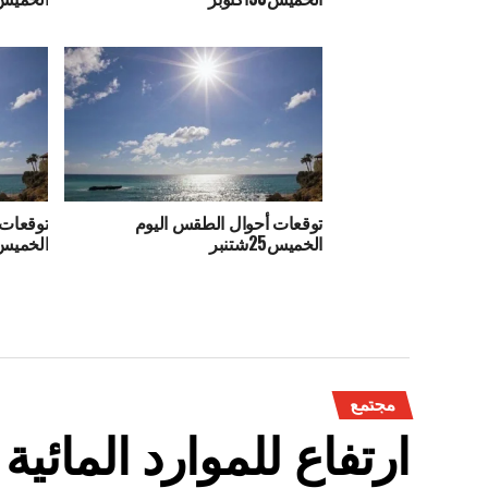
توقعات أحوال الطقس اليوم
توقعات 
الخميس25شتنبر
الخميس18شتنب
مجتمع
ارتفاع للموارد المائي