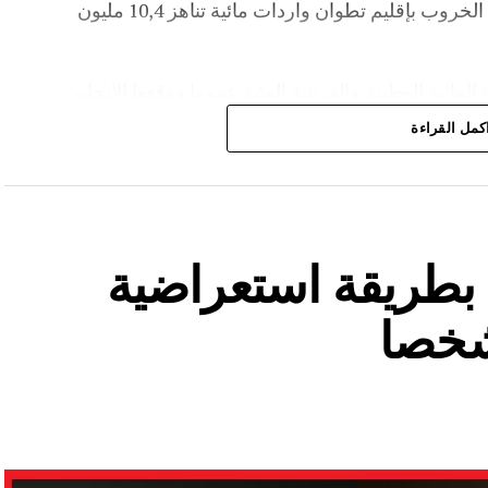
م³، لترتفع نسبة ملئه إلى 36,6%.،كما سجل سد الخروب بإقليم تطوان واردات مائية تناهز 10,4 مليون
المائية الوطنية،والفرشة المئية عموما ووقعها الايجابي
كمل القراءة
ة بطريقة استعراضية
شخصا