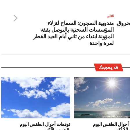
التالي
1 أشخاص بحروق
مندوبية السجون: السماح لنزلاء
المؤسسات السجنية بالتوصل بقفة
المؤونة ابتداء من ثاني أيام العيد الفطر
لمرة واحدة
قد يعجبك
أحوال الطقس اليوم
توقعات أحوال الطقس اليوم
ر
الخميس9أكتوبر