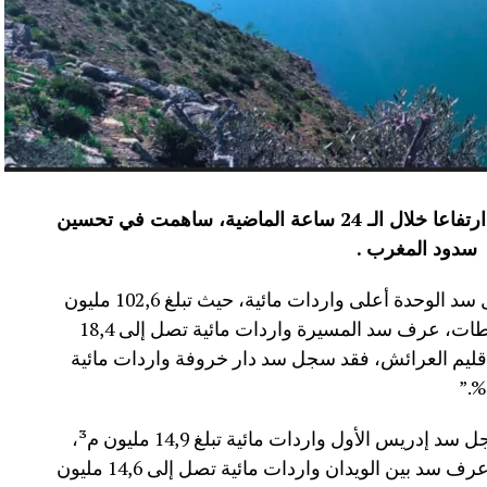
عرفت الموارد المائية بعدد من سدود المملكة ارتفاعا خلال الـ 24 ساعة الماضية، ساهمت في تحسين
سدود المغرب .
وأفاد موقع الماديالنا انه “في إقليم تاونات، سجل سد الوحدة أعلى واردات مائية، حيث تبلغ 102,6 مليون
م³، لترتفع نسبة ملئه إلى 71,4%.،وفي إقليم سطات، عرف سد المسيرة واردات مائية تصل إلى 18,4
 نسبة الملء 13,5%.،أما في إقليم العرائش، فقد سجل سد دار خروفة واردات مائية
وأضاف المصدر نفسه انه “في إقليم تاونات، سجل سد إدريس الأول واردات مائية تبلغ 14,9 مليون م³،
مع بلوغ نسبة الملء 56,2%.،وفي إقليم أزيلال، عرف سد بين الويدان واردات مائية تصل إلى 14,6 مليون