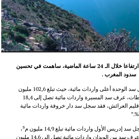
عرفت الموارد المائية بعدد من سدود المملكة ارتفاعا خلال الـ 24 ساعة الماضية، ساهمت في تحسين
سدود المغرب .
وأفاد موقع الماديالنا انه “في إقليم تاونات، سجل سد الوحدة أعلى واردات مائية، حيث تبلغ 102,6 مليون
م³، لترتفع نسبة ملئه إلى 71,4%.،وفي إقليم سطات، عرف سد المسيرة واردات مائية تصل إلى 18,4
 نسبة الملء 13,5%.،أما في إقليم العرائش، فقد سجل سد دار خروفة واردات مائية
وأضاف المصدر نفسه انه “في إقليم تاونات، سجل سد إدريس الأول واردات مائية تبلغ 14,9 مليون م³،
مع بلوغ نسبة الملء 56,2%.،وفي إقليم أزيلال، عرف سد بين الويدان واردات مائية تصل إلى 14,6 مليون