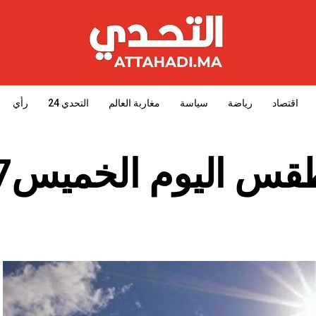
اقتصاد
رياضة
سياسة
مغاربة العالم
التحدي 24
رأي
 اليوم الخميس7نونبر