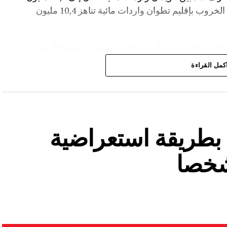
م³، لترتفع نسبة ملئه إلى 36,6%.،كما سجل سد الخروب بإقليم تطوان واردات مائية تناهز 10,4 مليون
المائية الوطنية،والفرشة المئية عموما ووقعها الايجابي
كمل القراءة
ة بطريقة استعراضية
شخصا