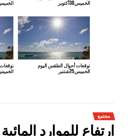
الخميس30أكتوبر
الخميس23 أكتوب
توقعات أحوال الطقس اليوم
توقعات 
الخميس25شتنبر
الخميس18شتنب
مجتمع
ارتفاع للموارد المائي