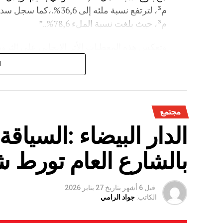
م³، حيث بلغت نسبة الملء 78,6%..”
وتعكس هذه المعطيات الأثر الإيجابي على الثروة 
على الفلاحة بعد سنوات الجفاف .
ا
مجتمع
الدار البيضاء :السياق
بالشارع العام تورط 
قبل 6 أشهر
بتاريخ
27 يناير 2026
الكاتب:
جواد الرامي