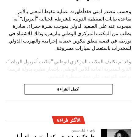
وحسب مصدر امني فقدأظهرت عملية تنقيط المعني بالأمر
بقاعدة بيانات المنظمة الدولية للشرطة الجنائية “أنتربول” أنه
مبحوث عنه على الصعيد الدولي بموجب نشرة حمراء، صادرة
بطلب من المكتب المركزي الوطني بباريس، وذلك للاشتباه في
تورطه في قضية تتعلق بتكوين عصابة إجرامية والتهريب الدولي
للمخدرات باستعمال سيارات مسروقة.
وقد تم تكليف المكتب المركزي الوطني “مكتب أنتربول الرباط”،
التابع للمديرية العامة للأمن الوطني، بإشعار نظيره بدولة فرنسا
بواقعة التوقيف على ذمة مسطرة التسليم.
ويأتي توقيف المشتبه به في سياق التزام المصالح الأمنية
اكمل القراءة
المغربية بتفعيل آليات التعاون الأمني الدولي، خصوصا ملاحقة
وإيقاف الأشخاص المبحوث عنهم على الصعيد الدولي في قضايا
الجريمة العابرة للحدود الوطنية
الأكثر قراءة
رأي
قبل سنتين
هل تكون بنت خريبكة أمينة دومان أول