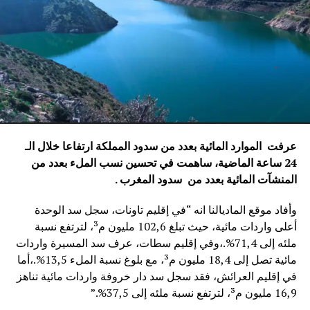
عرفت الموارد المائية بعدد من سدود المملكة ارتفاعا خلال الـ
24 ساعة الماضية، ساهمت في تحسين نسب الملء بعدد من
المنشآت المائية
بعدد من سدود المغرب .
وأفاد موقع الماديالنا انه “في إقليم تاونات، سجل سد الوحدة
أعلى واردات مائية، حيث تبلغ 102,6 مليون م³، لترتفع نسبة
ملئه إلى 71,4%.،وفي إقليم سطات، عرف سد المسيرة واردات
مائية تصل إلى 18,4 مليون م³، مع بلوغ نسبة الملء 13,5%.،أما
في إقليم العرائش، فقد سجل سد دار خروفة واردات مائية تناهز
16,9 مليون م³، لترتفع نسبة ملئه إلى 37,5%.”