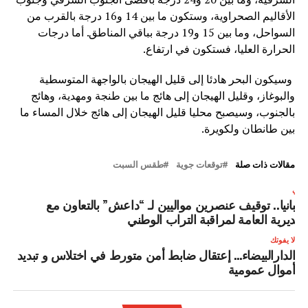
الأقاليم الصحراوية، وستكون ما بين 14 و16 درجة بالقرب من
السواحل، وما بين 15 و19 درجة بباقي المناطق. أما درجات
الحرارة العليا، فستكون في ارتفاع.
وسيكون البحر هادئا إلى قليل الهيجان بالواجهة المتوسطية
والبوغاز، وقليل الهيجان إلى هائج ما بين طنجة ومهدية، وهائج
بالجنوب، وسيصبح محليا قليل الهيجان إلى هائج خلال المساء ما
بين طانطان ولكويرة.
مقالات ذات صلة
توقعات جوية
طقس السبت
لتالي
سبانيا.. توقيف عنصرين مواليين لـ “داعش” بالتعاون مع
لمديرية العامة لمراقبة التراب الوطني
لا يفوتك
الدارالبيضاء… إعتقال ضابط أمن متورط في اختلاس و تبديد
أموال عمومية