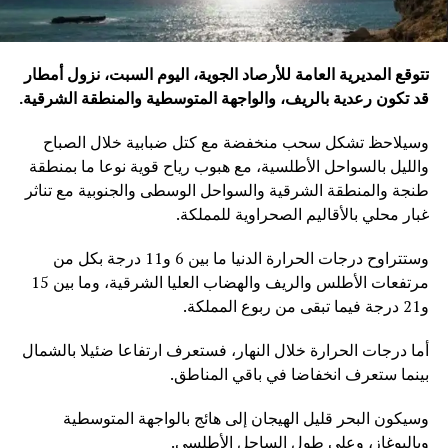
تتوقع المديرية العامة للأرصاد الجوية، اليوم السبت، نزول أمطار
قد تكون رعدية بالريف، والواجهة المتوسطية والمنطقة الشرقية
.
وسيلاحظ تشكل سحب منخفضة مع كتل ضبابية خلال الصباح
والليل بالسواحل الأطلسية، مع هبوب رياح قوية نوعا ما بمنطقة
طنجة والمنطقة الشرقية والسواحل الوسطى والجنوبية مع تناثر
غبار محلي بالأقاليم الصحراوية للمملكة.
وستتراوح درجات الحرارة الدنيا ما بين 6 و11 درجة بكل من
مرتفعات الأطلس والريف والهضاب العليا الشرقية، وما بين 15
و21 درجة فيما تبقى من ربوع المملكة.
أما درجات الحرارة خلال النهار، فستعرف ارتفاعا ضئيلا بالشمال
بينما ستعرف انخفاضا في باقي المناطق.
وسيكون البحر قليل الهيجان إلى هائج بالواجهة المتوسطية
وبالبوغاز، وعلى طول الساحل الأطلسي.