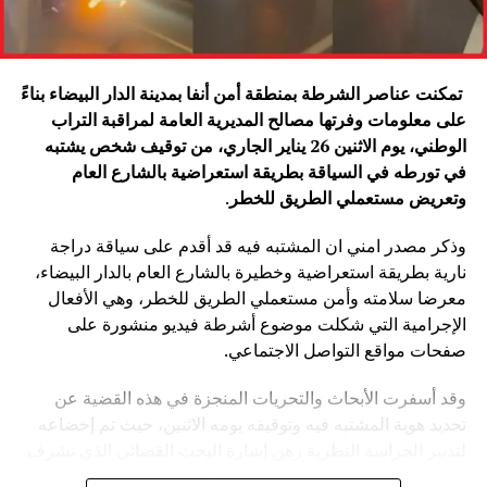
تمكنت عناصر الشرطة بمنطقة أمن أنفا بمدينة الدار البيضاء بناءً
على معلومات وفرتها مصالح المديرية العامة لمراقبة التراب
الوطني، يوم الاثنين 26 يناير الجاري، من توقيف شخص يشتبه
في تورطه في السياقة بطريقة استعراضية بالشارع العام
وتعريض مستعملي الطريق للخطر
.
وذكر مصدر امني ان المشتبه فيه قد أقدم على سياقة دراجة
نارية بطريقة استعراضية وخطيرة بالشارع العام بالدار البيضاء،
معرضا سلامته وأمن مستعملي الطريق للخطر، وهي الأفعال
الإجرامية التي شكلت موضوع أشرطة فيديو منشورة على
صفحات مواقع التواصل الاجتماعي.
وقد أسفرت الأبحاث والتحريات المنجزة في هذه القضية عن
تحديد هوية المشتبه فيه وتوقيفه يومه الاثنين، حيث تم إخضاعه
لتدبير الحراسة النظرية رهن إشارة البحث القضائي الذي تشرف
عليه النيابة العامة المختصة، وذلك للكشف عن جميع ظروف