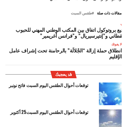
مقالات ذات صلة
طقس السبت
لتالي
وقيع بروتوكول اتفاق بين المكتب الوطني المهني للحبوب
القطاني و”إنتيرسيريال” و”فرانس أغريمير”
لا يفوتك
انطلاق حملة إزالة “الجْلالَة” بالرحامنة تحت إشراف عامل
الإقليم
قد يعجبك
توقعات أحوال الطقس اليوم السبت فاتح نونبر
توقعات أحوال الطقس اليوم السبت25 أكتوبر