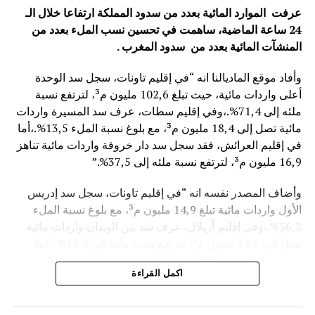
عرفت الموارد المائية بعدد من سدود المملكة ارتفاعا خلال الـ
24 ساعة الماضية، ساهمت في تحسين نسب الملء بعدد من
المنشآت المائية
بعدد من سدود المغرب .
وأفاد موقع الماديالنا انه “في إقليم تاونات، سجل سد الوحدة
أعلى واردات مائية، حيث تبلغ 102,6 مليون م³، لترتفع نسبة
ملئه إلى 71,4%.،وفي إقليم سطات، عرف سد المسيرة واردات
مائية تصل إلى 18,4 مليون م³، مع بلوغ نسبة الملء 13,5%.،أما
في إقليم العرائش، فقد سجل سد دار خروفة واردات مائية تناهز
16,9 مليون م³، لترتفع نسبة ملئه إلى 37,5%.”
وأضاف المصدر نفسه انه “في إقليم تاونات، سجل سد إدريس
الأول واردات مائية تبلغ 14,9 مليون م³، مع بلوغ نسبة الملء
56,2%.،وفي إقليم أزيلال، عرف سد بين الويدان واردات مائية
تصل إلى 14,6 مليون م³، لترتفع نسبة ملئه إلى 36,6%.،كما
سجل سد الخروب بإقليم تطوان واردات مائية تناهز 10,4 مليون
اكمل القراءة
م³، حيث بلغت نسبة الملء 78,6%..”
وتعكس هذه المعطيات الأثر الإيجابي على الثروة المائية