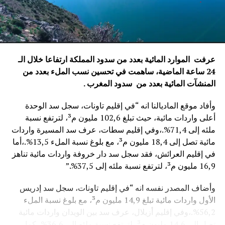
عرفت الموارد المائية بعدد من سدود المملكة ارتفاعا خلال الـ
24 ساعة الماضية، ساهمت في تحسين نسب الملء بعدد من
المنشآت المائية
بعدد من سدود المغرب .
وأفاد موقع الماديالنا انه “في إقليم تاونات، سجل سد الوحدة
أعلى واردات مائية، حيث تبلغ 102,6 مليون م³، لترتفع نسبة
ملئه إلى 71,4%.،وفي إقليم سطات، عرف سد المسيرة واردات
مائية تصل إلى 18,4 مليون م³، مع بلوغ نسبة الملء 13,5%.،أما
في إقليم العرائش، فقد سجل سد دار خروفة واردات مائية تناهز
16,9 مليون م³، لترتفع نسبة ملئه إلى 37,5%.”
وأضاف المصدر نفسه انه “في إقليم تاونات، سجل سد إدريس
الأول واردات مائية تبلغ 14,9 مليون م³، مع بلوغ نسبة الملء
56,2%.،وفي إقليم أزيلال، عرف سد بين الويدان واردات مائية
تصل إلى 14,6 مليون م³، لترتفع نسبة ملئه إلى 36,6%.،كما