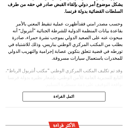
يشكل موضوع أمر دولي بإلقاء القبض صادر في حقه من طرف
السلطات القضائية بدولة فرنسا
.
وحسب مصدر امني فقدأظهرت عملية تنقيط المعني بالأمر
بقاعدة بيانات المنظمة الدولية للشرطة الجنائية “أنتربول” أنه
مبحوث عنه على الصعيد الدولي بموجب نشرة حمراء، صادرة
بطلب من المكتب المركزي الوطني بباريس، وذلك للاشتباه في
تورطه في قضية تتعلق بتكوين عصابة إجرامية والتهريب الدولي
للمخدرات باستعمال سيارات مسروقة.
وقد تم تكليف المكتب المركزي الوطني “مكتب أنتربول الرباط”،
التابع للمديرية العامة للأمن الوطني، بإشعار نظيره بدولة فرنسا
بواقعة التوقيف على ذمة مسطرة التسليم.
ويأتي توقيف المشتبه به في سياق التزام المصالح الأمنية
اكمل القراءة
المغربية بتفعيل آليات التعاون الأمني الدولي، خصوصا ملاحقة
وإيقاف الأشخاص المبحوث عنهم على الصعيد الدولي في قضايا
الجريمة العابرة للحدود الوطنية
الأكثر قراءة