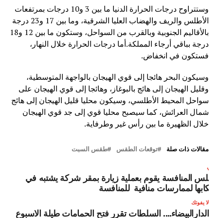
وستتراوح درجات الحرارة الدنيا ما بين 3 و10 درجات بمرتفعات
الأطلس والريف والهضاب العليا الشرقية، وما بين 17 و23 درجة
بالأقاليم الجنوبية وبالقرب من السواحل، وستكون ما بين 12 و18
درجة بباقي أرجاء المملكة.أما درجات الحرارة خلال النهار،
فستكون في انخفاض.
وسيكون البحر هائجا إلى قوي الهيجان بالواجهة المتوسطية،
وقليل الهيجان إلى هائج بالبوغاز، وهائجا إلى قوي الهيجان على
سواحل المحيط الأطلسي، وسيكون محليا قليل الهيجان إلى هائج
شمال العرائش، كما سيصبح محليا قوي إلى جد قوي الهيجان
خلال الظهيرة ما بين رأس غير وطرفاية.
مقالات ذات صلة
توقعات الطقس
طقس السبت
لتالي
جلس المنافسة يقوم بعملية زيارة بمقر شركة يشتبه في
رتكابها لممارسات منافية للمنافسة
لا يفوتك
الدارالبيضاء…. السلطات تقرر فتح الحمامات طيلة الاسبوع