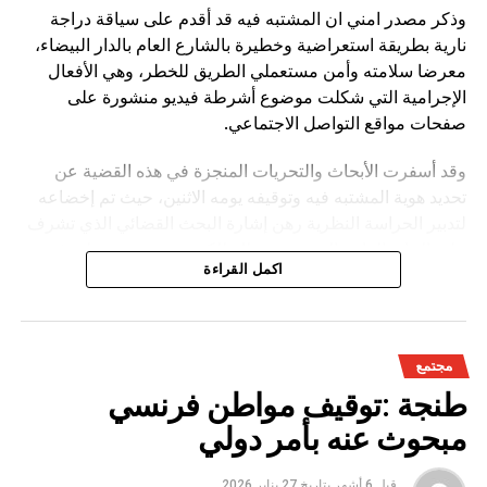
وذكر مصدر امني ان المشتبه فيه قد أقدم على سياقة دراجة
نارية بطريقة استعراضية وخطيرة بالشارع العام بالدار البيضاء،
معرضا سلامته وأمن مستعملي الطريق للخطر، وهي الأفعال
الإجرامية التي شكلت موضوع أشرطة فيديو منشورة على
صفحات مواقع التواصل الاجتماعي.
وقد أسفرت الأبحاث والتحريات المنجزة في هذه القضية عن
تحديد هوية المشتبه فيه وتوقيفه يومه الاثنين، حيث تم إخضاعه
لتدبير الحراسة النظرية رهن إشارة البحث القضائي الذي تشرف
عليه النيابة العامة المختصة، وذلك للكشف عن جميع ظروف
اكمل القراءة
وملابسات وخلفيات هذه القضية، وكذا تحديد كافة
مجتمع
طنجة :توقيف مواطن فرنسي
مبحوث عنه بأمر دولي
قبل 6 أشهر
بتاريخ
27 يناير 2026