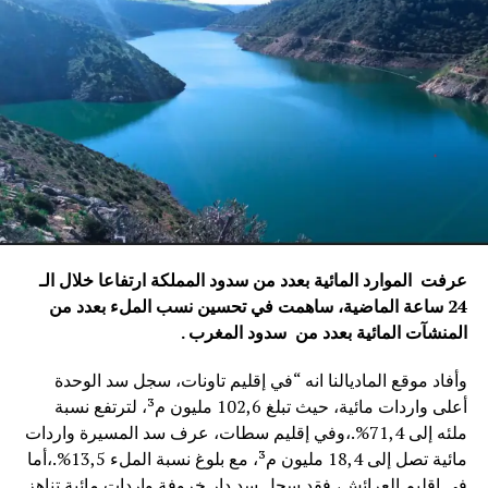
عرفت الموارد المائية بعدد من سدود المملكة ارتفاعا خلال الـ
24 ساعة الماضية، ساهمت في تحسين نسب الملء بعدد من
المنشآت المائية
بعدد من سدود المغرب .
وأفاد موقع الماديالنا انه “في إقليم تاونات، سجل سد الوحدة
أعلى واردات مائية، حيث تبلغ 102,6 مليون م³، لترتفع نسبة
ملئه إلى 71,4%.،وفي إقليم سطات، عرف سد المسيرة واردات
مائية تصل إلى 18,4 مليون م³، مع بلوغ نسبة الملء 13,5%.،أما
في إقليم العرائش، فقد سجل سد دار خروفة واردات مائية تناهز