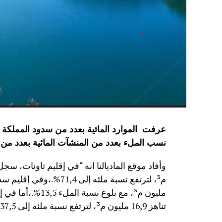
نسب الملء بعدد من المنشآت المائية
بعدد من 
مليون م³، مع بلوغ
تناهز 16,9 مليون م³، لترتفع نسبة ملئه إلى 37,5%.”