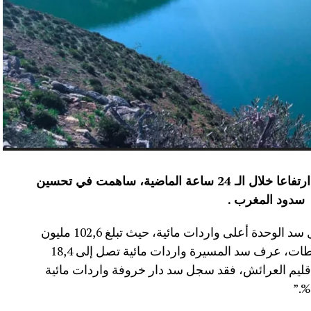
عرفت الموارد المائية بعدد من سدود المملكة ارتفاعا خلال الـ 24 ساعة الماضية، ساهمت في تحسين
سدود المغرب .
وأفاد موقع الماديالنا انه “في إقليم تاونات، سجل سد الوحدة أعلى واردات مائية، حيث تبلغ 102,6 مليون
م³، لترتفع نسبة ملئه إلى 71,4%.،وفي إقليم سطات، عرف سد المسيرة واردات مائية تصل إلى 18,4
 نسبة الملء 13,5%.،أما في إقليم العرائش، فقد سجل سد دار خروفة واردات مائية