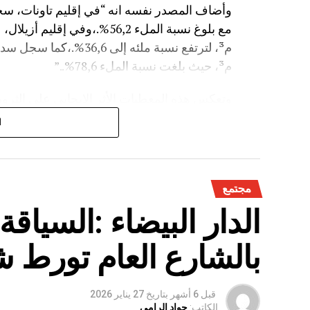
م³، حيث بلغت نسبة الملء 78,6%..”
وتعكس هذه المعطيات الأثر الإيجابي على الثروة 
على الفلاحة بعد سنوات الجفاف .
ا
مجتمع
الدار البيضاء :السياق
بالشارع العام تورط 
قبل 6 أشهر
بتاريخ
27 يناير 2026
الكاتب:
جواد الرامي