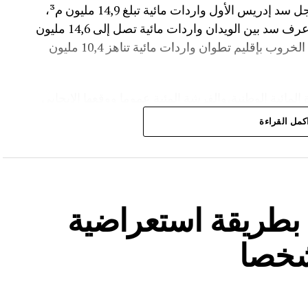
وأضاف المصدر نفسه انه “في إقليم تاونات، سجل سد إدريس الأول واردات مائية تبلغ 14,9 مليون م³،
مع بلوغ نسبة الملء 56,2%.،وفي إقليم أزيلال، عرف سد بين الويدان واردات مائية تصل إلى 14,6 مليون
م³، لترتفع نسبة ملئه إلى 36,6%.،كما سجل سد الخروب بإقليم تطوان واردات مائية تناهز 10,4 مليون
المائية الوطنية،والفرشة المئية عموما ووقعها الايجابي
كمل القراءة
ة بطريقة استعراضية
شخصا