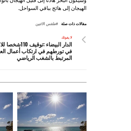
وسيكون البحر هادئا إلى قليل الهيجان بالوا
الهيجان إلى هائج بباقي السواحل.
مقالات ذات صلة
طقس الاثنين
لا يفوتك
الدار البيضاء :توقيف 110
في تورطهم في ارتكاب أعمال الع
المرتبط بالشغب الرياضي