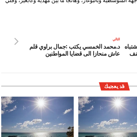
جهة المتوسطية وبالبوغاز، وهائجا ما بين مهدية وكابغير، وقلي
التالي
شخصا للاشتباه
د.محمد الخمسي يكتب :جمال براوي قلم
نف
عاش منحازا الى قضايا المواطنين
قد يعجبك