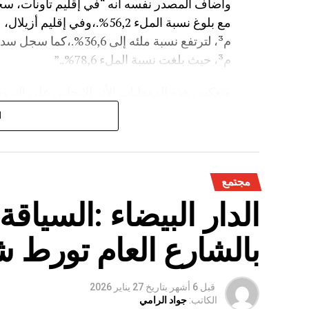
م³، حيث بلغت نسبة الملء 78,6%..”
وتعكس هذه المعطيات الأثر الإيجابي على الثروة 
على الفلاحة بعد سنوات الجفاف .
ا
مجتمع
الدار البيضاء :السياق
بالشارع العام تورط 
قبل 6 أشهر
بتاريخ
27 يناير 2026
الكاتب:
جواد الرامي