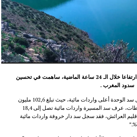
عرفت الموارد المائية بعدد من سدود المملكة ارتفاعا خلال الـ 24 ساعة الماضية، ساهمت في تحسين
سدود المغرب .
وأفاد موقع الماديالنا انه “في إقليم تاونات، سجل سد الوحدة أعلى واردات مائية، حيث تبلغ 102,6 مليون
م³، لترتفع نسبة ملئه إلى 71,4%.،وفي إقليم سطات، عرف سد المسيرة واردات مائية تصل إلى 18,4
 نسبة الملء 13,5%.،أما في إقليم العرائش، فقد سجل سد دار خروفة واردات مائية