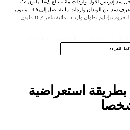
وأضاف المصدر نفسه انه “في إقليم تاونات، سجل سد إدريس الأول واردات مائية تبلغ 14,9 مليون م³،
مع بلوغ نسبة الملء 56,2%.،وفي إقليم أزيلال، عرف سد بين الويدان واردات مائية تصل إلى 14,6 مليون
م³، لترتفع نسبة ملئه إلى 36,6%.،كما سجل سد الخروب بإقليم تطوان واردات مائية تناهز 10,4 مليون
المائية الوطنية،والفرشة المئية عموما ووقعها الايجابي
كمل القراءة
ة بطريقة استعراضية
شخصا