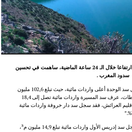
عرفت الموارد المائية بعدد من سدود المملكة ارتفاعا خلال الـ 24 ساعة الماضية، ساهمت في تحسين
سدود المغرب .
وأفاد موقع الماديالنا انه “في إقليم تاونات، سجل سد الوحدة أعلى واردات مائية، حيث تبلغ 102,6 مليون
م³، لترتفع نسبة ملئه إلى 71,4%.،وفي إقليم سطات، عرف سد المسيرة واردات مائية تصل إلى 18,4
 نسبة الملء 13,5%.،أما في إقليم العرائش، فقد سجل سد دار خروفة واردات مائية
وأضاف المصدر نفسه انه “في إقليم تاونات، سجل سد إدريس الأول واردات مائية تبلغ 14,9 مليون م³،