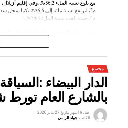
م³، حيث بلغت نسبة الملء 78,6%..”
وتعكس هذه المعطيات الأثر الإيجابي على الثروة 
على الفلاحة بعد سنوات الجفاف .
ا
مجتمع
الدار البيضاء :السياق
بالشارع العام تورط 
قبل 6 أشهر
بتاريخ
27 يناير 2026
الكاتب:
جواد الرامي