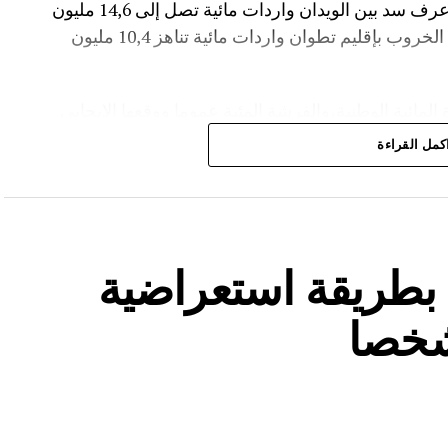
مع بلوغ نسبة الملء 56,2%.،وفي إقليم أزيلال، عرف سد بين الويدان واردات مائية تصل إلى 14,6 مليون
م³، لترتفع نسبة ملئه إلى 36,6%.،كما سجل سد الخروب بإقليم تطوان واردات مائية تناهز 10,4 مليون
المائية الوطنية،والفرشة المئية عموما ووقعها الايجابي
كمل القراءة
ة بطريقة استعراضية
شخصا