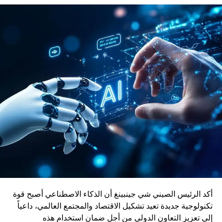
CRRC الصينية تطور العلاقات الصناعية والتكنولوجية بين
المغرب والصين، خاصة في مجال البنية التحتية والنقل الذكي.
وتعد الصين من الدول الرائدة عالمياً في صناعة القطارات
والقاطرات، حيث راكمت خبرة واسعة في تطوير حلول نقل
حديثة ومستدامة.
ويأتي إدماج قاطرات DO-70X ضمن رؤية المغرب الرامية إلى
بناء منظومة نقل سككي أكثر نجاعة واستدامة، بما يواكب
التحولات الاقتصادية ويعزز دور السكك الحديدية كرافعة للتنمية
وربط مختلف جهات المملكة
أكد الرئيس الصيني شي جينبينغ أن الذكاء الاصطناعي أصبح قوة
تكنولوجية جديدة تعيد تشكيل الاقتصاد والمجتمع العالمي، داعياً
إلى تعزيز التعاون الدولي من أجل ضمان استخدام هذه