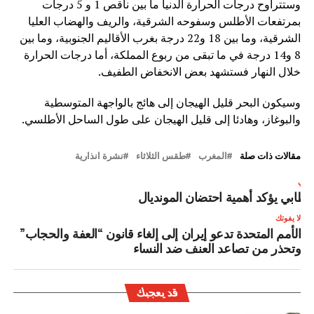
وستتراوح درجات الحرارة الدنيا ما بين ناقص 1 و 5 درجات
بمرتفعات الأطلس وسفوحه الشرقية، والريف والهضاب العليا
الشرقية، وما بين 18 و22 درجة بغرب الأقاليم الجنوبية، وما بين
8 و14 درجة في ما تبقى من ربوع المملكة، أما درجات الحرارة
خلال النهار فستشهد بعض الانخفاض الطفيف.
وسيكون البحر قليل الهيجان إلى هائج بالواجهة المتوسطية
والبوغاز، وهادئا إلى قليل الهيجان على طول الساحل الأطلسي.
مقالات ذات صلة
المغرب
طقس الثلاثاء
نشرة انذارية
لتالي
طابي يؤكد أهمية احتضان المونديال
لا يفوتك
الأمم المتحدة تدعو إيران إلى إلغاء قانون “العفة والحجاب”
وتحذر من تصاعد العنف ضد النساء
قد يعجبك