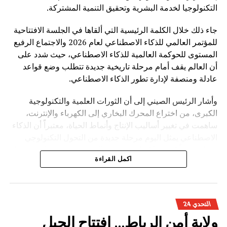
التكنولوجيا لخدمة البشرية وتحقيق التنمية المشتركة.
جاء ذلك خلال الكلمة الرئيسية التي ألقاها في الجلسة الافتتاحية
للمؤتمر العالمي للذكاء الاصطناعي لعام 2026 والاجتماع الرفيع
المستوى للحوكمة العالمية للذكاء الاصطناعي، حيث شدد على
أن العالم يقف أمام مرحلة تاريخية جديدة تتطلب وضع قواعد
عادلة ومنصفة لإدارة تطور الذكاء الاصطناعي.
وأشار الرئيس الصيني إلى أن الثورات العلمية والتكنولوجية
الكبرى، من اختراع المحرك البخاري إلى الكهرباء والإنترنت،
ساهمت في تغيير أساليب الإنتاج وأنماط الحياة، معتبراً أن الذكاء
الاصطناعي يمثل اليوم مرحلة جديدة من التحول التكنولوجي
تحمل فرصاً كبيرة، لكنها تفرض في الوقت نفسه تحديات مرتبطة
اكمل القراءة
بالأمن والأخلاق والعدالة.
وأوضح شي جينبينغ أن تطوير الذكاء الاصطناعي ينبغي أن يقوم
على أربعة مبادئ أساسية، تتمثل في الانفتاح والتعاون لتحقيق
التحدي 24
التنمية المدفوعة بالابتكار، وتعزيز السلامة والرقابة لضمان
ولاية أمن الرباط… افتتاح الجيل
استخدام التكنولوجيا بشكل مسؤول، واحترام تنوع الحضارات