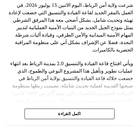
فقط تطوير القدرات التقنية، بل ضمان أن تكون هذه القدرات
شرعت ولاية أمن الرباط، اليوم الاثنين 13 يوليوز 2026، في
متاحة بشكل عادل وآمن لجميع الدول.
العمل بالمقر الجديد لقاعة القيادة والتنسيق التي خضعت لإعادة
تهيئة وتحديث شامل، بشكل أضحى معه هذا المرفق الشرطي
وفي ظل المنافسة العالمية المتزايدة في مجال الذكاء
يمثل نموذج الجيل الجديد من البنيات الأمنية العملياتية لتدبير
الاصطناعي، تطرح الصين رؤية تقوم على اعتبار التكنولوجيا
المهام الأمنية الميدانية والأمن الطرقي، وقيادة آليات شرطة
جسراً للتعاون والتنمية، وليس مجالاً للصراع، مؤكدة أن مستقبل
النجدة، فضلا عن الإشراف بشكل آني على منظومة المراقبة
الذكاء الاصطناعي يجب أن يكون قائماً على الحكمة البشرية
الحضرية بالكاميرات.
والمسؤولية المشتركة من أجل خدمة رفاهية الشعوب
ويأتي افتتاح قاعة القيادة والتنسيق 2.0 بمدينة الرباط بعد انتهاء
عمليات تطوير وتأهيل هذا المشروع النوعي والطموح، الذي
خضعت خلاله قاعة القيادة والتنسيق بولاية أمن الرباط في
صيغتها القديمة لعملية تحديث شاملة، تضمنت ربطها بمنظومة
المراقبة الحضرية بالكاميرات التي تضم أكثر من 1400 كاميرا
عالية الدقة، تم تعميمها مؤخرا بشراكة مع ولاية جهة الرباط-
القنيطرة، فضلا عن تحديث بنيتها المعلوماتية التحتية من خلال
اكمل القراءة
تدعيمها بمختلف أنظمة الاتصال ونقل البيانات التابعة للأمن
الوطني.
ويهدف هذا المرفق الخدماتي المحدث إلى احتضان مجموعة من